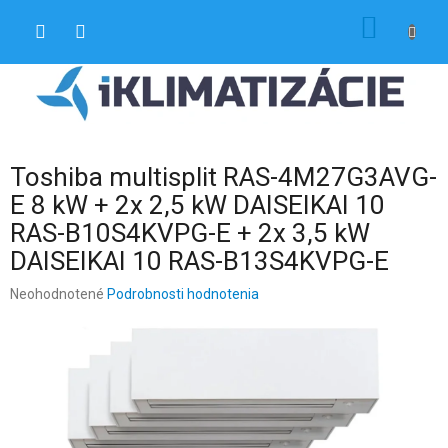
Prejsť
NÁKU
na
obsah
KOŠÍK
Toshiba multisplit RAS-4M27G3AVG-
E 8 kW + 2x 2,5 kW DAISEIKAI 10
RAS-B10S4KVPG-E + 2x 3,5 kW
DAISEIKAI 10 RAS-B13S4KVPG-E
Priemerné
Neohodnotené
Podrobnosti hodnotenia
hodnotenie
produktu
je
0,0
z
5
hviezdičiek.