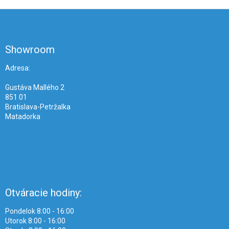
Z
á
p
ä
Showroom
t
i
Adresa:
e
Gustáva Mallého 2
851 01
Bratislava-Petržalka
Matadorka
Otváracie hodiny:
Pondelok 8:00 - 16:00
Utorok 8:00 - 16:00