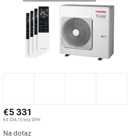
€5 331
€4 334,15 bez DPH
Jednotková
Na dotaz
cena: