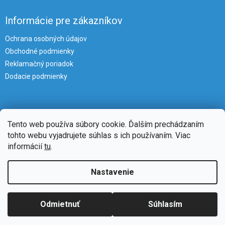
Informácie pre zákazníkov
Ochrana osobných údajov
Obchodné podmienky
Reklamačný poriadok
Dodacie podmienky
Tento web používa súbory cookie. Ďalším prechádzaním
tohto webu vyjadrujete súhlas s ich používaním. Viac
informácií
tu
.
Vytvoril Shoptet
Nastavenie
Copyright 2026
iKlimatizacie
. Všetky práva vyhradené.
Upraviť
Odmietnuť
Súhlasím
nastavenie cookies