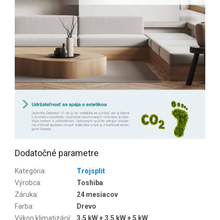
Dodatočné parametre
Kategória
:
Trojsplit
Výrobca
:
Toshiba
Záruka
:
24 mesiacov
Farba
:
Drevo
Výkon klimatizácií
:
3,5 kW + 3,5 kW + 5 kW