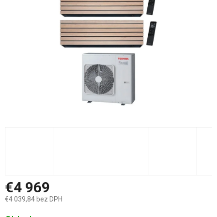
hviezdičiek.
€4 969
€4 039,84 bez DPH
Jednotková