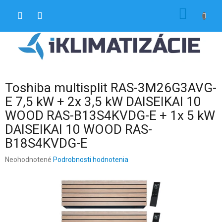
Prejsť
NÁKU
na
obsah
KOŠÍK
Toshiba multisplit RAS-3M26G3AVG-
E 7,5 kW + 2x 3,5 kW DAISEIKAI 10
WOOD RAS-B13S4KVDG-E + 1x 5 kW
DAISEIKAI 10 WOOD RAS-
B18S4KVDG-E
Priemerné
Neohodnotené
Podrobnosti hodnotenia
hodnotenie
produktu
je
0,0
z
5