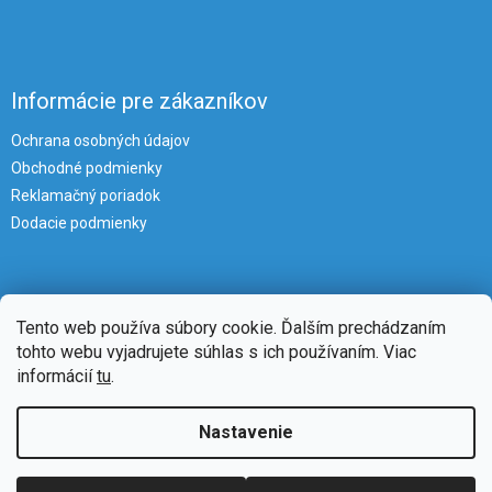
Informácie pre zákazníkov
Ochrana osobných údajov
Obchodné podmienky
Reklamačný poriadok
Dodacie podmienky
Tento web používa súbory cookie. Ďalším prechádzaním
tohto webu vyjadrujete súhlas s ich používaním. Viac
informácií
tu
.
Vytvoril Shoptet
Nastavenie
Copyright 2026
iKlimatizacie
. Všetky práva vyhradené.
Upraviť