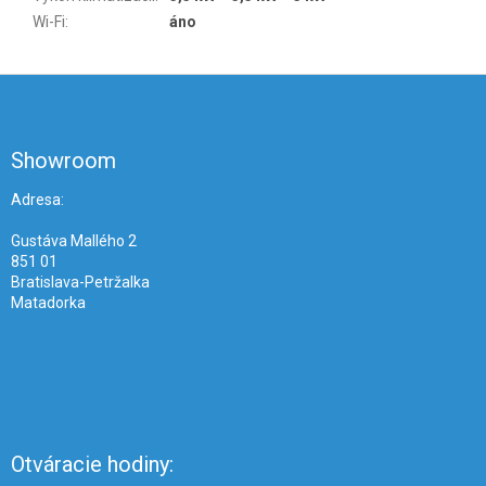
Wi-Fi
:
áno
Z
á
p
ä
Showroom
t
i
Adresa:
e
Gustáva Mallého 2
851 01
Bratislava-Petržalka
Matadorka
Otváracie hodiny: