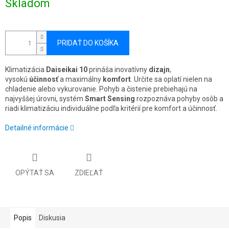
Skladom
cena:
PRIDAŤ DO KOŠÍKA
Klimatizácia
Daiseikai 10
prináša inovatívny
dizajn
,
vysokú
účinnosť
a maximálny
komfort
. Určite sa oplatí nielen na
chladenie alebo vykurovanie. Pohyb a čistenie prebiehajú na
najvyššej úrovni, systém
Smart Sensing
rozpoznáva pohyby osôb a
riadi klimatizáciu individuálne podľa kritérií pre komfort a účinnosť.
Detailné informácie
OPÝTAŤ SA
ZDIEĽAŤ
Popis
Diskusia