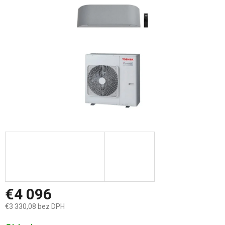
hviezdičiek.
€4 096
€3 330,08 bez DPH
Jednotková