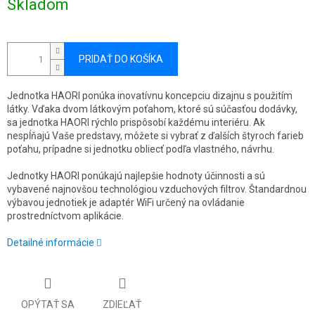
Skladom
cena:
PRIDAŤ DO KOŠÍKA
Jednotka HAORI ponúka inovatívnu koncepciu dizajnu s použitím
látky. Vďaka dvom látkovým poťahom, ktoré sú súčasťou dodávky,
sa jednotka HAORI rýchlo prispôsobí každému interiéru. Ak
nespĺňajú Vaše predstavy, môžete si vybrať z ďalších štyroch farieb
poťahu, prípadne si jednotku obliecť podľa vlastného, návrhu.
Jednotky HAORI ponúkajú najlepšie hodnoty účinnosti a sú
vybavené najnovšou technológiou vzduchových filtrov. Štandardnou
výbavou jednotiek je adaptér WiFi určený na ovládanie
prostredníctvom aplikácie.
Detailné informácie
OPÝTAŤ SA
ZDIEĽAŤ