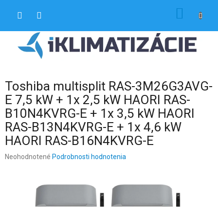
Prejsť
NÁKU
na
obsah
KOŠÍK
Toshiba multisplit RAS-3M26G3AVG-
E 7,5 kW + 1x 2,5 kW HAORI RAS-
B10N4KVRG-E + 1x 3,5 kW HAORI
RAS-B13N4KVRG-E + 1x 4,6 kW
HAORI RAS-B16N4KVRG-E
Priemerné
Neohodnotené
Podrobnosti hodnotenia
hodnotenie
produktu
je
0,0
z
5