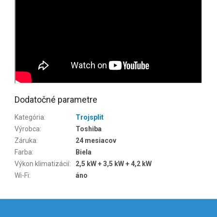
Dodatočné parametre
Kategória
:
Trojsplit
Výrobca
:
Toshiba
Záruka
:
24 mesiacov
Farba
:
Biela
Výkon klimatizácií
:
2,5 kW + 3,5 kW + 4,2 kW
Wi-Fi
:
áno
Z
á