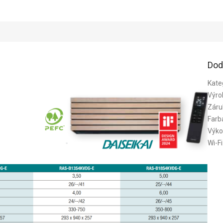
Dod
Kate
Výro
Záru
Farb
Výko
Wi-Fi