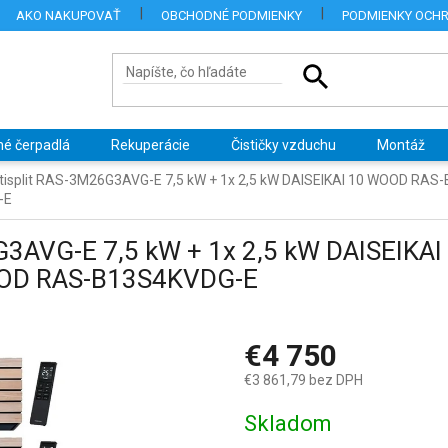
AKO NAKUPOVAŤ
OBCHODNÉ PODMIENKY
PODMIENKY OCH
né čerpadlá
Rekuperácie
Čističky vzduchu
Montáž
tisplit RAS-3M26G3AVG-E 7,5 kW + 1x 2,5 kW DAISEIKAI 10 WOOD RAS
-E
6G3AVG-E 7,5 kW + 1x 2,5 kW DAISEI
WOOD RAS-B13S4KVDG-E
€4 750
€3 861,79 bez DPH
Jednotková
Skladom
cena: