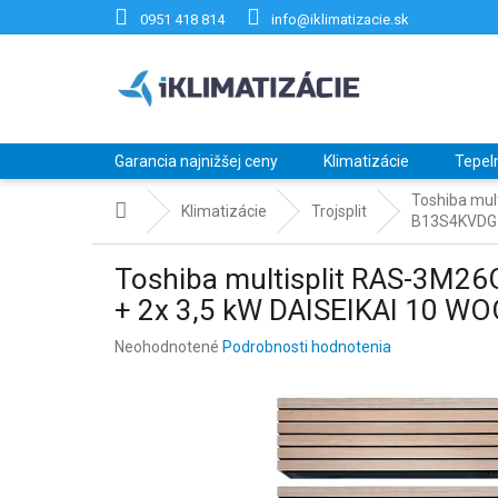
Prejsť
0951 418 814
info@iklimatizacie.sk
na
obsah
Garancia najnižšej ceny
Klimatizácie
Tepel
Toshiba mul
Domov
Klimatizácie
Trojsplit
B13S4KVDG
Toshiba multisplit RAS-3M2
+ 2x 3,5 kW DAISEIKAI 10 
Priemerné
Neohodnotené
Podrobnosti hodnotenia
hodnotenie
produktu
je
0,0
z
5
hviezdičiek.