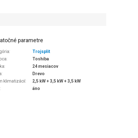
atočné parametre
gória
:
Trojsplit
bca
:
Toshiba
ka
:
24 mesiacov
a
:
Drevo
n klimatizácií
:
2,5 kW + 3,5 kW + 3,5 kW
:
áno