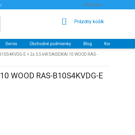
RANY OSOBNÝCH ÚDAJOV
HODNOTENIE OBCHODU
Prihlásenie
NÁKUPNÝ
Prázdny košík
KOŠÍK
Servis
Obchodné podmienky
Blog
Kontakty
-B10S4KVDG-E + 2x 3,5 kW DAISEIKAI 10 WOOD RAS-
KAI 10 WOOD RAS-B10S4KVDG-E