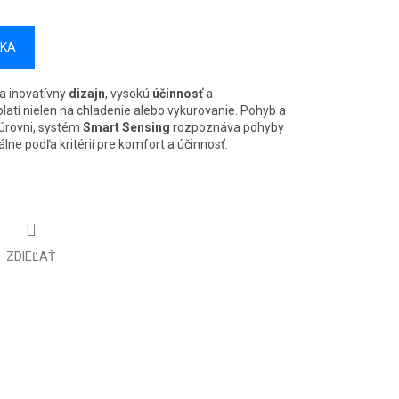
ÍKA
a inovatívny
dizajn
, vysokú
účinnosť
a
oplatí nielen na chladenie alebo vykurovanie. Pohyb a
 úrovni, systém
Smart Sensing
rozpoznáva pohyby
álne podľa kritérií pre komfort a účinnosť.
ZDIEĽAŤ