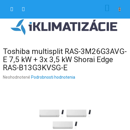
Prejsť
NÁKU
na
obsah
KOŠÍK
Toshiba multisplit RAS-3M26G3AVG-
E 7,5 kW + 3x 3,5 kW Shorai Edge
RAS-B13G3KVSG-E
Priemerné
Neohodnotené
Podrobnosti hodnotenia
hodnotenie
produktu
je
0,0
z
5
hviezdičiek.