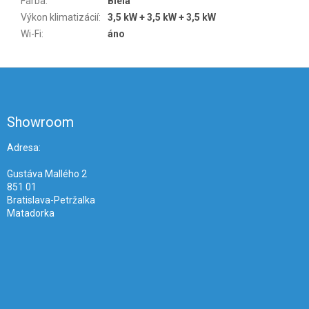
Farba
:
Biela
Výkon klimatizácií
:
3,5 kW + 3,5 kW + 3,5 kW
Wi-Fi
:
áno
Z
á
p
ä
Showroom
t
i
Adresa:
e
Gustáva Mallého 2
851 01
Bratislava-Petržalka
Matadorka