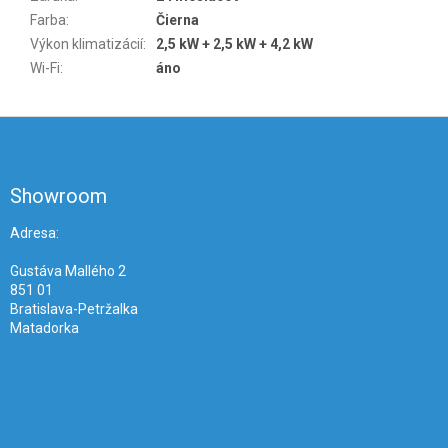
Farba
:
Čierna
Výkon klimatizácií
:
2,5 kW + 2,5 kW + 4,2 kW
Wi-Fi
:
áno
Z
á
p
ä
Showroom
t
i
Adresa:
e
Gustáva Mallého 2
851 01
Bratislava-Petržalka
Matadorka