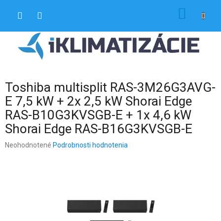
Prejsť
NÁKU
na
obsah
KOŠÍK
Toshiba multisplit RAS-3M26G3AVG-
E 7,5 kW + 2x 2,5 kW Shorai Edge
RAS-B10G3KVSGB-E + 1x 4,6 kW
Shorai Edge RAS-B16G3KVSGB-E
Priemerné
Neohodnotené
Podrobnosti hodnotenia
hodnotenie
produktu
je
0,0
z
5
hviezdičiek.