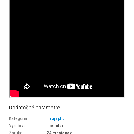
Dodatočné parametre
Kategória
:
Trojsplit
Výrobca
:
Toshiba
Záruka
:
24 mesiacov