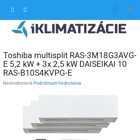
Prejsť
NÁKU
na
obsah
KOŠÍK
Toshiba multisplit RAS-3M18G3AVG-
E 5,2 kW + 3x 2,5 kW DAISEIKAI 10
RAS-B10S4KVPG-E
Priemerné
Neohodnotené
Podrobnosti hodnotenia
hodnotenie
produktu
je
0,0
z
5
hviezdičiek.