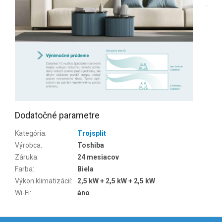
Dodatočné parametre
Kategória
:
Trojsplit
Výrobca
:
Toshiba
Záruka
:
24 mesiacov
Farba
:
Biela
Výkon klimatizácií
:
2,5 kW + 2,5 kW + 2,5 kW
Wi-Fi
:
áno
Z