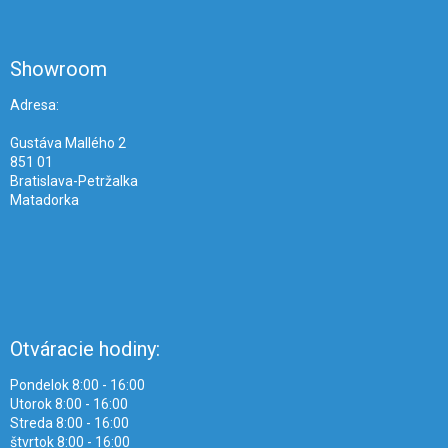
á
p
ä
Showroom
t
i
Adresa:
e
Gustáva Mallého 2
851 01
Bratislava-Petržalka
Matadorka
Otváracie hodiny:
Pondelok 8:00 - 16:00
Utorok 8:00 - 16:00
Streda 8:00 - 16:00
štvrtok 8:00 - 16:00