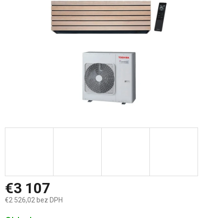
hviezdičiek.
€3 107
€2 526,02 bez DPH
Jednotková