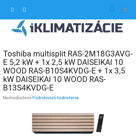
Prejsť
NÁKU
na
obsah
KOŠÍK
Toshiba multisplit RAS-2M18G3AVG-
E 5,2 kW + 1x 2,5 kW DAISEIKAI 10
WOOD RAS-B10S4KVDG-E + 1x 3,5
kW DAISEIKAI 10 WOOD RAS-
B13S4KVDG-E
Priemerné
Neohodnotené
Podrobnosti hodnotenia
hodnotenie
produktu
je
0,0
z
5