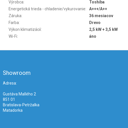
Výrobca
:
Toshiba
Energetická trieda - chladenie/vykurovanie
:
A+++/A++
Záruka
:
36 mesiacov
Farba
:
Drevo
Výkon klimatizácií
:
2,5 kW + 3,5 kW
Wi-Fi
:
áno
Z
á
p
ä
Showroom
t
i
Adresa:
e
Gustáva Mallého 2
851 01
Bratislava-Petržalka
Matadorka