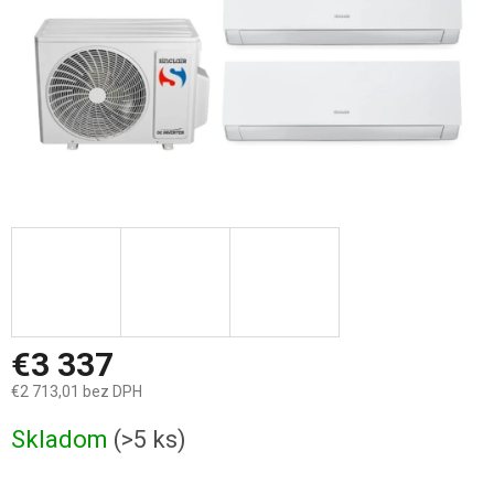
€3 337
€2 713,01 bez DPH
Jednotková
Skladom
(>5 ks)
cena: