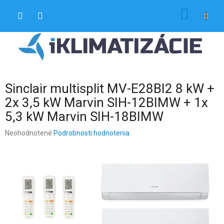
Prejsť
NÁKU
na
obsah
KOŠÍK
Sinclair multisplit MV-E28BI2 8 kW +
2x 3,5 kW Marvin SIH-12BIMW + 1x
5,3 kW Marvin SIH-18BIMW
Priemerné
Neohodnotené
Podrobnosti hodnotenia
hodnotenie
produktu
je
0,0
z
5
hviezdičiek.