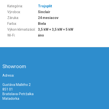
Kategória
:
Trojsplit
Výrobca
:
Sinclair
Záruka
:
24 mesiacov
Farba
:
Biela
Výkon klimatizácií
:
3,5 kW + 3,5 kW + 5 kW
Wi-Fi
:
áno
Z
á
p
ä
Showroom
t
i
Adresa:
e
Gustáva Mallého 2
851 01
Bratislava-Petržalka
Matadorka