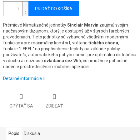
PRIDAŤ DO KOŠÍKA
Prémiové klimatizačné jednotky
Sinclair Marvin
zaujmú svojim
nadčasovým dizajnom, ktorý je dostupný až v štyroch farebných
prevedeniach. Tieto jednotky sú vybavené všetkými modernými
funkciami pre maximálny komfort, vrátane
tichého chodu
,
funkcie
"I FEEL"
na prispôsobenie teploty na základe polohy
používateľa, automatického pohybu lamiel pre optimálnu distribúciu
vzduchu a možnosti
ovládania cez Wifi
, čo umožňuje pohodlné
riadenie prostredníctvom mobilnej aplikácie.
Detailné informácie
OPÝTAŤ SA
ZDIEĽAŤ
Popis
Diskusia