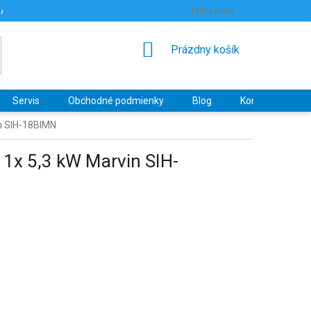
RANY OSOBNÝCH ÚDAJOV
HODNOTENIE OBCHODU
Prihlásenie
NÁKUPNÝ
Prázdny košík
KOŠÍK
Servis
Obchodné podmienky
Blog
Kontakty
in SIH-18BIMN
 1x 5,3 kW Marvin SIH-