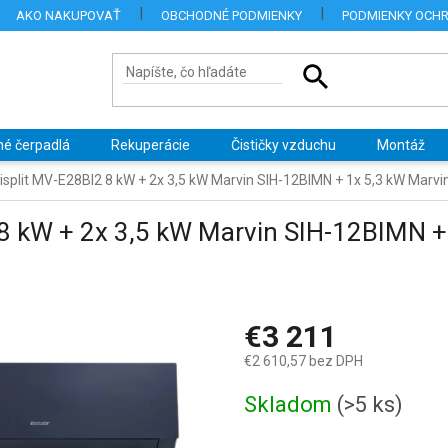
AKO NAKUPOVAŤ
OBCHODNÉ PODMIENKY
PODMIENKY OCH
né čerpadlá
Rekuperácie
Čističky vzduchu
Montáž
tisplit MV-E28BI2 8 kW + 2x 3,5 kW Marvin SIH-12BIMN + 1x 5,3 kW Marv
2 8 kW + 2x 3,5 kW Marvin SIH-12BIMN +
€3 211
€2 610,57 bez DPH
Jednotková
Skladom
(>5 ks)
cena: