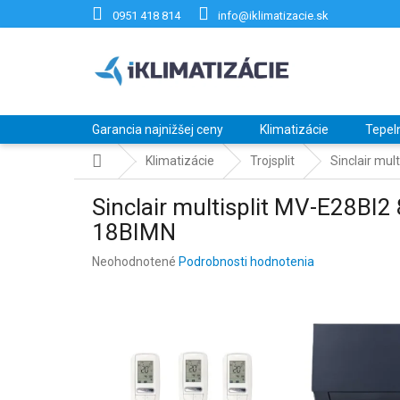
Prejsť
0951 418 814
info@iklimatizacie.sk
na
obsah
Garancia najnižšej ceny
Klimatizácie
Tepel
Domov
Klimatizácie
Trojsplit
Sinclair mul
Sinclair multisplit MV-E28BI
18BIMN
Priemerné
Neohodnotené
Podrobnosti hodnotenia
hodnotenie
produktu
je
0,0
z
5
hviezdičiek.