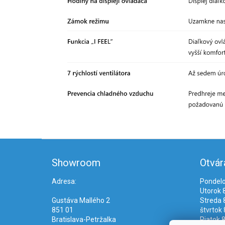
Z
á
Showroom
Otvár
p
ä
Adresa:
Pondelo
t
Utorok 8
i
Gustáva Mallého 2
Streda 8
e
851 01
štvrtok 
Bratislava-Petržalka
Piatok 8