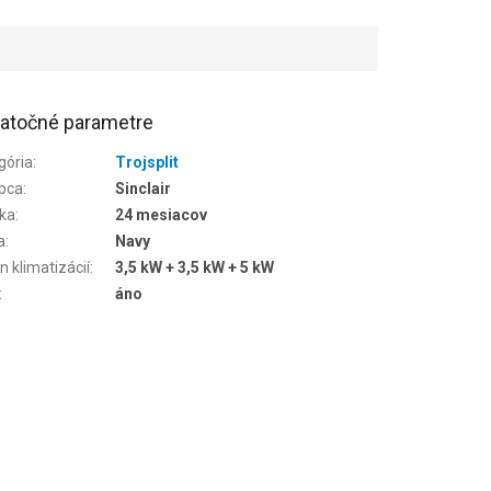
atočné parametre
gória
:
Trojsplit
bca
:
Sinclair
ka
:
24 mesiacov
a
:
Navy
n klimatizácií
:
3,5 kW + 3,5 kW + 5 kW
:
áno