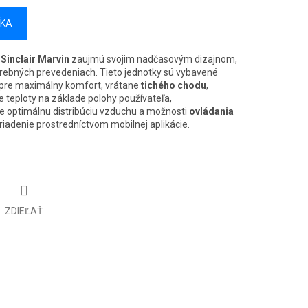
ÍKA
Sinclair Marvin
zaujmú svojim nadčasovým dizajnom,
farebných prevedeniach. Tieto jednotky sú vybavené
pre maximálny komfort, vrátane
tichého chodu
,
e teploty na základe polohy používateľa,
e optimálnu distribúciu vzduchu a možnosti
ovládania
riadenie prostredníctvom mobilnej aplikácie.
ZDIEĽAŤ