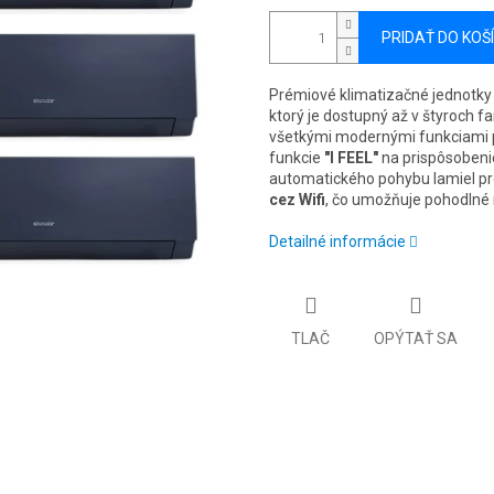
PRIDAŤ DO KOŠ
Prémiové klimatizačné jednotky
ktorý je dostupný až v štyroch 
všetkými modernými funkciami 
funkcie
"I FEEL"
na prispôsobeni
automatického pohybu lamiel pr
cez Wifi
, čo umožňuje pohodlné 
Detailné informácie
TLAČ
OPÝTAŤ SA