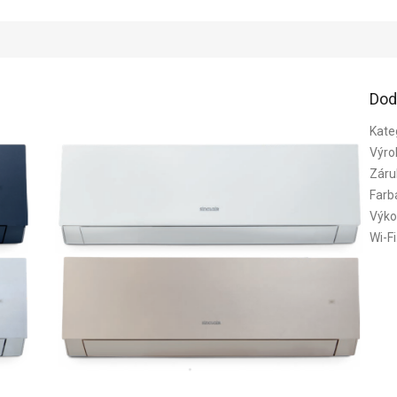
Dod
Kate
Výro
Záru
Farb
Výko
Wi-Fi