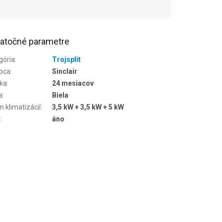
atočné parametre
gória
:
Trojsplit
bca
:
Sinclair
ka
:
24 mesiacov
a
:
Biela
n klimatizácií
:
3,5 kW + 3,5 kW + 5 kW
:
áno