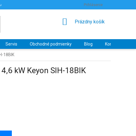
RANY OSOBNÝCH ÚDAJOV
HODNOTENIE OBCHODU
Prihlásenie
NÁKUPNÝ
Prázdny košík
KOŠÍK
Servis
Obchodné podmienky
Blog
Kontakty
IH-18BIK
x 4,6 kW Keyon SIH-18BIK