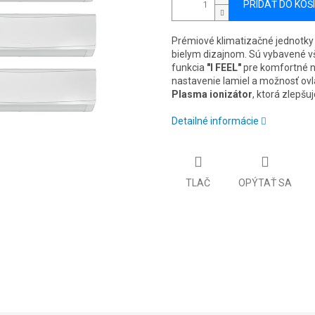
PRIDAŤ DO KOŠ
Prémiové klimatizačné jednotky
bielym dizajnom. Sú vybavené vš
funkcia
"I FEEL"
pre komfortné n
nastavenie lamiel a možnosť ov
Plasma ionizátor
, ktorá zlepšu
Detailné informácie
TLAČ
OPÝTAŤ SA