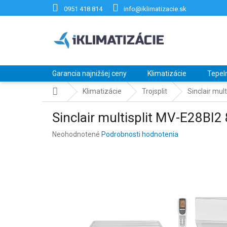
Prejsť
0951 418 814
info@iklimatizacie.sk
na
obsah
Garancia najnižšej ceny
Klimatizácie
Tepel
Domov
Klimatizácie
Trojsplit
Sinclair mul
Sinclair multisplit MV-E28BI
Priemerné
Neohodnotené
Podrobnosti hodnotenia
hodnotenie
produktu
je
0,0
z
5
hviezdičiek.