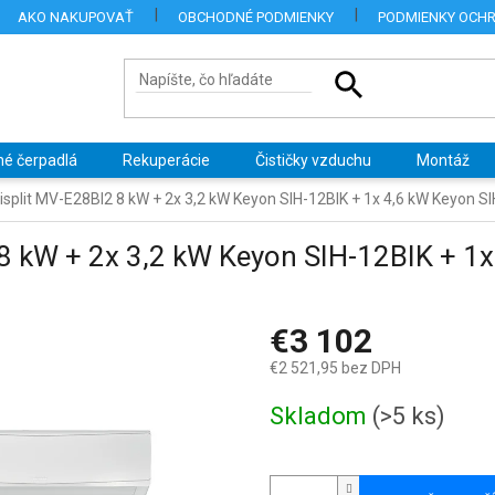
AKO NAKUPOVAŤ
OBCHODNÉ PODMIENKY
PODMIENKY OCH
né čerpadlá
Rekuperácie
Čističky vzduchu
Montáž
tisplit MV-E28BI2 8 kW + 2x 3,2 kW Keyon SIH-12BIK + 1x 4,6 kW Keyon S
2 8 kW + 2x 3,2 kW Keyon SIH-12BIK + 1
€3 102
€2 521,95 bez DPH
Jednotková
Skladom
(>5 ks)
cena: