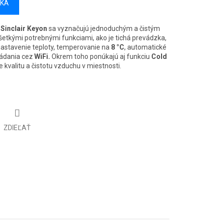
ÍKA
Sinclair Keyon
sa vyznačujú jednoduchým a čistým
etkými potrebnými funkciami, ako je tichá prevádzka,
astavenie teploty, temperovanie na
8 °C
, automatické
ládania cez
WiFi.
Okrem toho ponúkajú aj funkciu
Cold
je kvalitu a čistotu vzduchu v miestnosti.
ZDIEĽAŤ