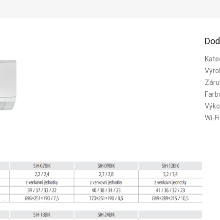
Dod
Kate
Výro
Záru
Farb
Výko
Wi-Fi