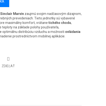
ÍKA
Sinclair Marvin
zaujmú svojim nadčasovým dizajnom,
farebných prevedeniach. Tieto jednotky sú vybavené
pre maximálny komfort, vrátane
tichého chodu
,
e teploty na základe polohy používateľa,
e optimálnu distribúciu vzduchu a možnosti
ovládania
riadenie prostredníctvom mobilnej aplikácie.
ZDIEĽAŤ