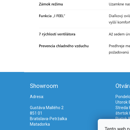
Z
á
Showroom
Otvár
p
ä
Adresa:
Pondelo
t
Utorok 8
i
Gustáva Mallého 2
Streda 8
e
851 01
štvrtok 
Bratislava-Petržalka
Piatok 8
Matadorka
Tento web p