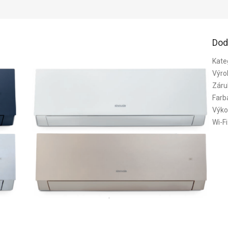
Dod
Kate
Výro
Záru
Farb
Výko
Wi-Fi