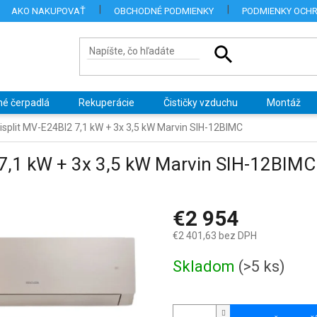
AKO NAKUPOVAŤ
OBCHODNÉ PODMIENKY
PODMIENKY OCH
né čerpadlá
Rekuperácie
Čističky vzduchu
Montáž
tisplit MV-E24BI2 7,1 kW + 3x 3,5 kW Marvin SIH-12BIMC
2 7,1 kW + 3x 3,5 kW Marvin SIH-12BIMC
€2 954
€2 401,63 bez DPH
Jednotková
Skladom
(>5 ks)
cena: