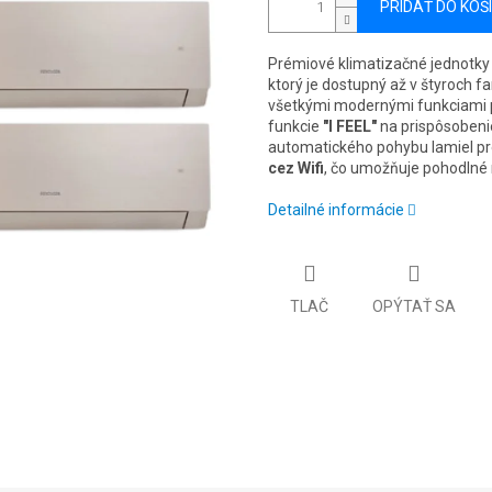
PRIDAŤ DO KOŠ
Prémiové klimatizačné jednotky
ktorý je dostupný až v štyroch 
všetkými modernými funkciami 
funkcie
"I FEEL"
na prispôsobeni
automatického pohybu lamiel pr
cez Wifi
, čo umožňuje pohodlné 
Detailné informácie
TLAČ
OPÝTAŤ SA