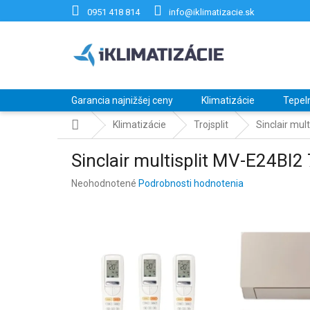
Prejsť
0951 418 814
info@iklimatizacie.sk
na
obsah
Garancia najnižšej ceny
Klimatizácie
Tepel
Domov
Klimatizácie
Trojsplit
Sinclair mul
Sinclair multisplit MV-E24BI
Priemerné
Neohodnotené
Podrobnosti hodnotenia
hodnotenie
produktu
je
0,0
z
5
hviezdičiek.