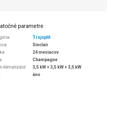
atočné parametre
gória
:
Trojsplit
bca
:
Sinclair
ka
:
24 mesiacov
a
:
Champagne
n klimatizácií
:
3,5 kW + 3,5 kW + 3,5 kW
:
áno