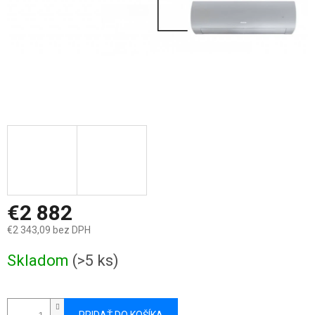
€2 882
€2 343,09 bez DPH
Jednotková
Skladom
(>5 ks)
cena: