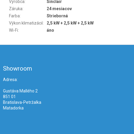
Výrobca
:
Sinclair
Záruka
:
24 mesiacov
Farba
:
Strieborná
Výkon klimatizácií
:
2,5 kW + 2,5 kW + 2,5 kW
Wi-Fi
:
áno
Z
á
p
ä
Showroom
t
i
Adresa:
e
Gustáva Mallého 2
851 01
Bratislava-Petržalka
Matadorka