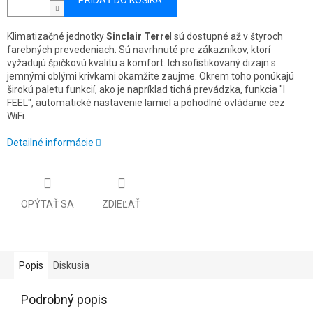
PRIDAŤ DO KOŠÍKA
Klimatizačné jednotky
Sinclair Terre
l sú dostupné až v štyroch
farebných prevedeniach. Sú navrhnuté pre zákazníkov, ktorí
vyžadujú špičkovú kvalitu a komfort. Ich sofistikovaný dizajn s
jemnými oblými krivkami okamžite zaujme. Okrem toho ponúkajú
širokú paletu funkcií, ako je napríklad tichá prevádzka, funkcia "I
FEEL", automatické nastavenie lamiel a pohodlné ovládanie cez
WiFi.
Detailné informácie
OPÝTAŤ SA
ZDIEĽAŤ
Popis
Diskusia
Podrobný popis