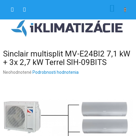
Prejsť
NÁKU
na
obsah
KOŠÍK
Sinclair multisplit MV-E24BI2 7,1 kW
+ 3x 2,7 kW Terrel SIH-09BITS
Priemerné
Neohodnotené
Podrobnosti hodnotenia
hodnotenie
produktu
je
0,0
z
5
hviezdičiek.