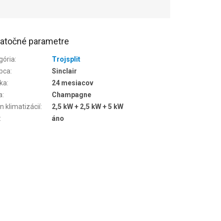
atočné parametre
gória
:
Trojsplit
bca
:
Sinclair
ka
:
24 mesiacov
a
:
Champagne
n klimatizácií
:
2,5 kW + 2,5 kW + 5 kW
:
áno