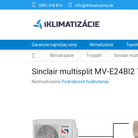
Prejsť
0951 418 814
info@iklimatizacie.sk
na
obsah
Garancia najnižšej ceny
Klimatizácie
Tepel
Domov
Klimatizácie
Trojsplit
Sinclair mul
Sinclair multisplit MV-E24BI2
Priemerné
Neohodnotené
Podrobnosti hodnotenia
hodnotenie
produktu
je
0,0
z
5
hviezdičiek.