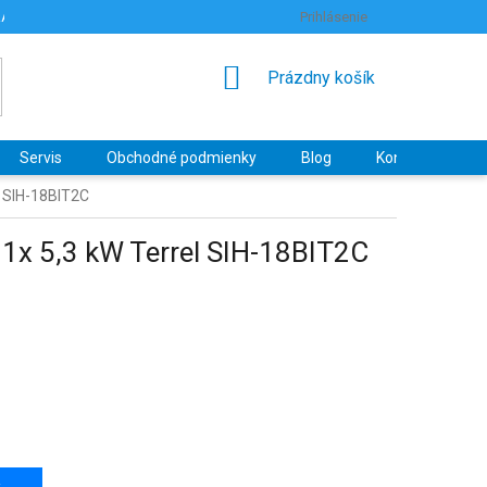
RANY OSOBNÝCH ÚDAJOV
HODNOTENIE OBCHODU
Prihlásenie
NÁKUPNÝ
Prázdny košík
KOŠÍK
Servis
Obchodné podmienky
Blog
Kontakty
el SIH-18BIT2C
+ 1x 5,3 kW Terrel SIH-18BIT2C