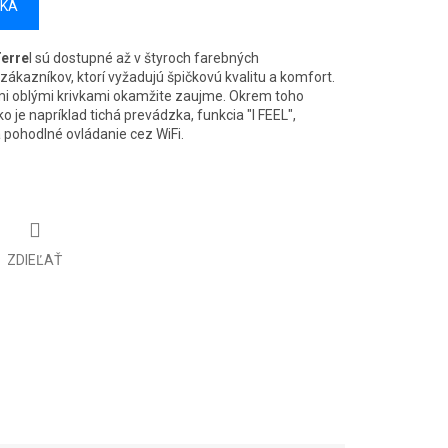
ÍKA
Terre
l sú dostupné až v štyroch farebných
ákazníkov, ktorí vyžadujú špičkovú kvalitu a komfort.
ými oblými krivkami okamžite zaujme. Okrem toho
ko je napríklad tichá prevádzka, funkcia "I FEEL",
 pohodlné ovládanie cez WiFi.
ZDIEĽAŤ