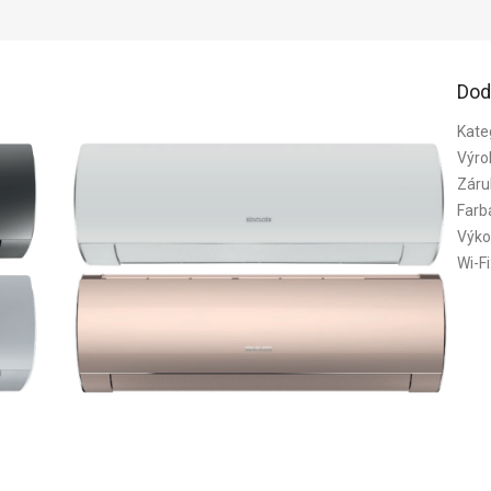
Dod
Kate
Výro
Záru
Farb
Výko
Wi-Fi