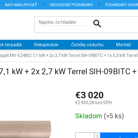
AKO NAKUPOVAŤ
OBCHODNÉ PODMIENKY
PODMIENKY OCH
né čerpadlá
Rekuperácie
Čističky vzduchu
Montáž
tisplit MV-E24BI2 7,1 kW + 2x 2,7 kW Terrel SIH-09BITC + 1x 5,3 kW Terr
 7,1 kW + 2x 2,7 kW Terrel SIH-09BITC 
€3 020
€2 455,28 bez DPH
Jednotková
Skladom
(>5 ks)
cena: