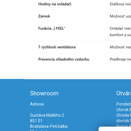
Z
á
Showroom
Otvár
p
ä
Adresa:
Pondelo
t
Utorok 8
i
Gustáva Mallého 2
Streda 8
e
851 01
štvrtok 
Bratislava-Petržalka
Piatok 8