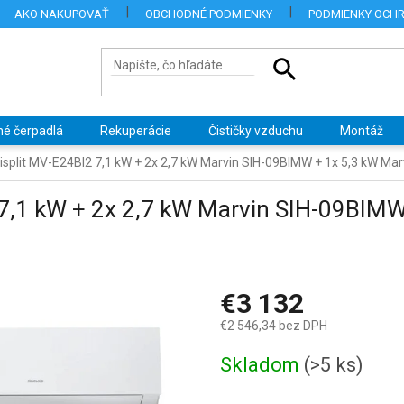
AKO NAKUPOVAŤ
OBCHODNÉ PODMIENKY
PODMIENKY OCH
né čerpadlá
Rekuperácie
Čističky vzduchu
Montáž
tisplit MV-E24BI2 7,1 kW + 2x 2,7 kW Marvin SIH-09BIMW + 1x 5,3 kW M
2 7,1 kW + 2x 2,7 kW Marvin SIH-09BIMW
€3 132
€2 546,34 bez DPH
Jednotková
Skladom
(>5 ks)
cena: