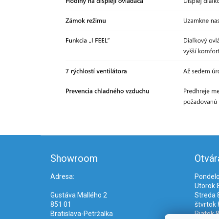
Z
á
Showroom
Otvár
p
ä
Adresa:
Pondelo
t
Utorok 8
i
Gustáva Mallého 2
Streda 8
e
851 01
štvrtok 
Bratislava-Petržalka
Piatok 8