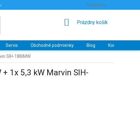
RANY OSOBNÝCH ÚDAJOV
HODNOTENIE OBCHODU
Prihlásenie
NÁKUPNÝ
Prázdny košík
KOŠÍK
Servis
Obchodné podmienky
Blog
Kontakty
arvin SIH-18BIMW
 + 1x 5,3 kW Marvin SIH-