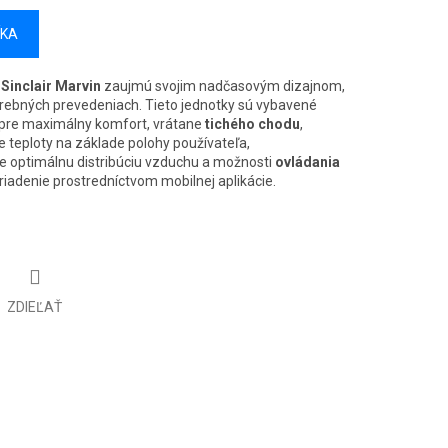
ÍKA
Sinclair Marvin
zaujmú svojim nadčasovým dizajnom,
farebných prevedeniach. Tieto jednotky sú vybavené
pre maximálny komfort, vrátane
tichého chodu
,
e teploty na základe polohy používateľa,
e optimálnu distribúciu vzduchu a možnosti
ovládania
riadenie prostredníctvom mobilnej aplikácie.
ZDIEĽAŤ