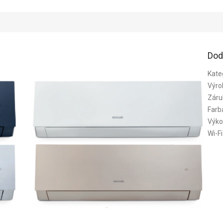
Dod
Kate
Výro
Záru
Farb
Výko
Wi-Fi