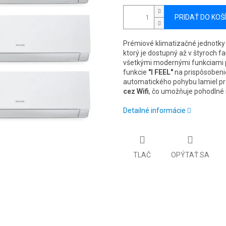
PRIDAŤ DO KOŠ
Prémiové klimatizačné jednotky
ktorý je dostupný až v štyroch 
všetkými modernými funkciami 
funkcie
"I FEEL"
na prispôsobeni
automatického pohybu lamiel pr
cez Wifi
, čo umožňuje pohodlné 
Detailné informácie
TLAČ
OPÝTAŤ SA