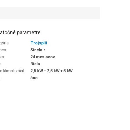
atočné parametre
gória
:
Trojsplit
bca
:
Sinclair
ka
:
24 mesiacov
a
:
Biela
n klimatizácií
:
2,5 kW + 2,5 kW + 5 kW
:
áno