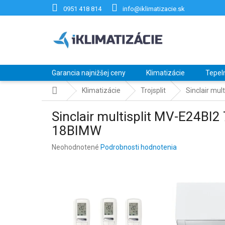
Prejsť
0951 418 814
info@iklimatizacie.sk
na
obsah
Garancia najnižšej ceny
Klimatizácie
Tepel
Domov
Klimatizácie
Trojsplit
Sinclair mul
Sinclair multisplit MV-E24BI
18BIMW
Priemerné
Neohodnotené
Podrobnosti hodnotenia
hodnotenie
produktu
je
0,0
z
5
hviezdičiek.