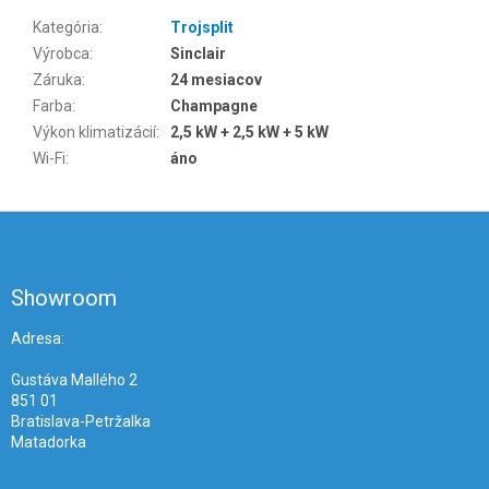
Kategória
:
Trojsplit
Výrobca
:
Sinclair
Záruka
:
24 mesiacov
Farba
:
Champagne
Výkon klimatizácií
:
2,5 kW + 2,5 kW + 5 kW
Wi-Fi
:
áno
Z
á
p
ä
Showroom
t
i
Adresa:
e
Gustáva Mallého 2
851 01
Bratislava-Petržalka
Matadorka