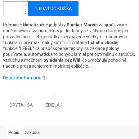
PRIDAŤ DO KOŠÍKA
Prémiové klimatizačné jednotky
Sinclair Marvin
zaujmú svojim
nadčasovým dizajnom, ktorý je dostupný až v štyroch farebných
prevedeniach. Tieto jednotky sú vybavené všetkými modernými
funkciami pre maximálny komfort, vrátane
tichého chodu
,
funkcie
"I FEEL"
na prispôsobenie teploty na základe polohy
používateľa, automatického pohybu lamiel pre optimálnu distribúciu
vzduchu a možnosti
ovládania cez Wifi
, čo umožňuje pohodlné
riadenie prostredníctvom mobilnej aplikácie.
Detailné informácie
OPÝTAŤ SA
ZDIEĽAŤ
Popis
Diskusia