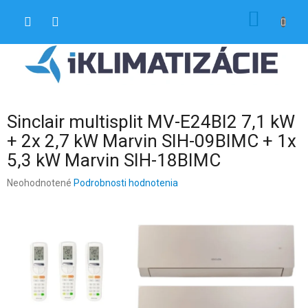
Prejsť
NÁKU
na
obsah
KOŠÍK
Sinclair multisplit MV-E24BI2 7,1 kW
+ 2x 2,7 kW Marvin SIH-09BIMC + 1x
5,3 kW Marvin SIH-18BIMC
Priemerné
Neohodnotené
Podrobnosti hodnotenia
hodnotenie
produktu
je
0,0
z
5
hviezdičiek.