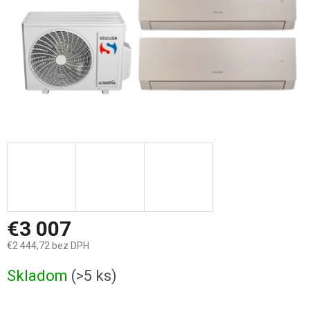
€3 007
€2 444,72 bez DPH
Jednotková
Skladom
(>5 ks)
cena: