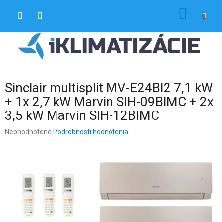
Prejsť
NÁKU
na
obsah
KOŠÍK
Sinclair multisplit MV-E24BI2 7,1 kW
+ 1x 2,7 kW Marvin SIH-09BIMC + 2x
3,5 kW Marvin SIH-12BIMC
Priemerné
Neohodnotené
Podrobnosti hodnotenia
hodnotenie
produktu
je
0,0
z
5
hviezdičiek.