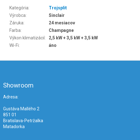
Kategória
:
Trojsplit
Výrobca
:
Sinclair
Záruka
:
24 mesiacov
Farba
:
Champagne
Výkon klimatizácií
:
2,5 kW + 3,5 kW + 3,5 kW
Wi-Fi
:
áno
Z
á
p
ä
Showroom
t
i
Adresa:
e
Gustáva Mallého 2
851 01
Bratislava-Petržalka
Matadorka