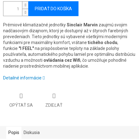
PRIDAŤ DO KOŠÍKA
Prémiové klimatizačné jednotky
Sinclair Marvin
zaujmú svojim
nadčasovým dizajnom, ktorý je dostupný až v štyroch farebných
prevedeniach. Tieto jednotky sú vybavené všetkými modernými
funkciami pre maximálny komfort, vrátane
tichého chodu
,
funkcie
"I FEEL"
na prispôsobenie teploty na základe polohy
používateľa, automatického pohybu lamiel pre optimálnu distribúciu
vzduchu a možnosti
ovládania cez Wifi
, čo umožňuje pohodlné
riadenie prostredníctvom mobilnej aplikácie.
Detailné informácie
OPÝTAŤ SA
ZDIEĽAŤ
Popis
Diskusia