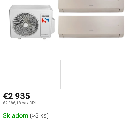
€2 935
€2 386,18 bez DPH
Jednotková
Skladom
(>5 ks)
cena: