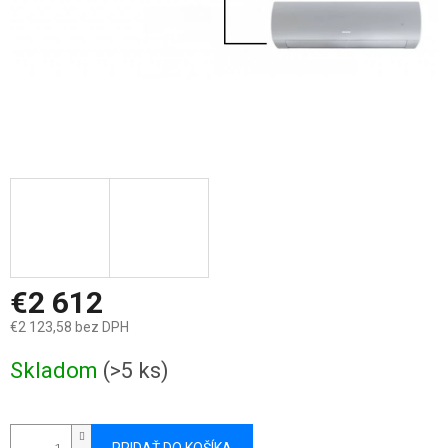
€2 612
€2 123,58 bez DPH
Jednotková
Skladom
(>5 ks)
cena: