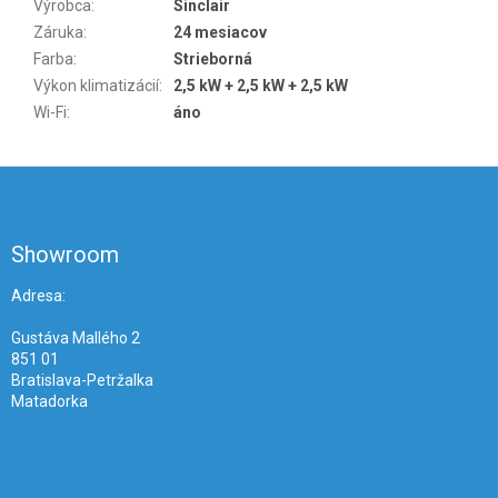
Výrobca
:
Sinclair
Záruka
:
24 mesiacov
Farba
:
Strieborná
Výkon klimatizácií
:
2,5 kW + 2,5 kW + 2,5 kW
Wi-Fi
:
áno
Z
á
p
ä
Showroom
t
i
Adresa:
e
Gustáva Mallého 2
851 01
Bratislava-Petržalka
Matadorka