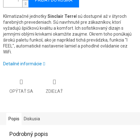
PRIDAŤ DO KOŠÍKA
Klimatizačné jednotky
Sinclair Terre
l sú dostupné až v štyroch
farebných prevedeniach. Sú navrhnuté pre zákazníkov, ktorí
vyžadujú špičkovú kvalitu a komfort. Ich sofistikovaný dizajn s
jemnými oblými krivkami okamžite zaujme. Okrem toho ponúkajú
širokú paletu funkcií, ako je napríklad tichá prevádzka, funkcia "I
FEEL", automatické nastavenie lamiel a pohodlné ovládanie cez
WiFi.
Detailné informácie
OPÝTAŤ SA
ZDIEĽAŤ
Popis
Diskusia
Podrobný popis