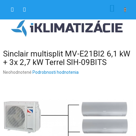
Prejsť
NÁKU
na
obsah
KOŠÍK
Sinclair multisplit MV-E21BI2 6,1 kW
+ 3x 2,7 kW Terrel SIH-09BITS
Priemerné
Neohodnotené
Podrobnosti hodnotenia
hodnotenie
produktu
je
0,0
z
5
hviezdičiek.