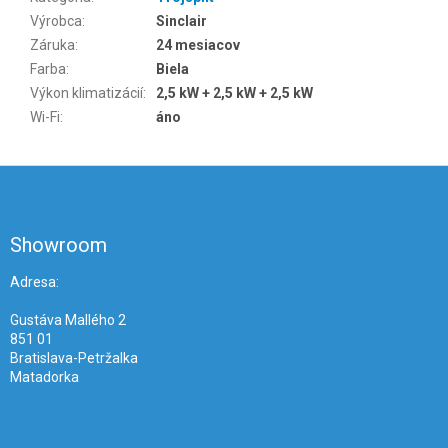
Výrobca
:
Sinclair
Záruka
:
24 mesiacov
Farba
:
Biela
Výkon klimatizácií
:
2,5 kW + 2,5 kW + 2,5 kW
Wi-Fi
:
áno
Z
á
p
ä
Showroom
t
i
Adresa:
e
Gustáva Mallého 2
851 01
Bratislava-Petržalka
Matadorka