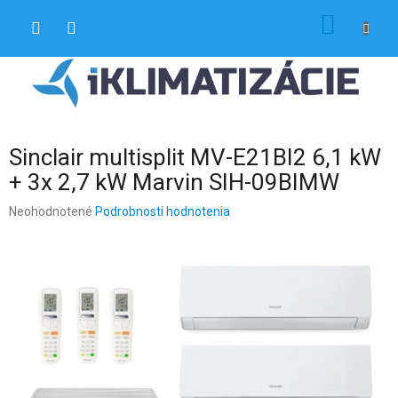
Prejsť
NÁKU
na
obsah
KOŠÍK
Sinclair multisplit MV-E21BI2 6,1 kW
+ 3x 2,7 kW Marvin SIH-09BIMW
Priemerné
Neohodnotené
Podrobnosti hodnotenia
hodnotenie
produktu
je
0,0
z
5
hviezdičiek.