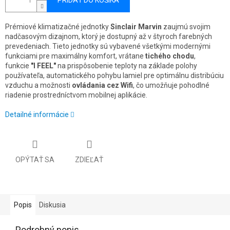
PRIDAŤ DO KOŠÍKA
Prémiové klimatizačné jednotky
Sinclair Marvin
zaujmú svojim
nadčasovým dizajnom, ktorý je dostupný až v štyroch farebných
prevedeniach. Tieto jednotky sú vybavené všetkými modernými
funkciami pre maximálny komfort, vrátane
tichého chodu
,
funkcie
"I FEEL"
na prispôsobenie teploty na základe polohy
používateľa, automatického pohybu lamiel pre optimálnu distribúciu
vzduchu a možnosti
ovládania cez Wifi
, čo umožňuje pohodlné
riadenie prostredníctvom mobilnej aplikácie.
Detailné informácie
OPÝTAŤ SA
ZDIEĽAŤ
Popis
Diskusia
Podrobný popis