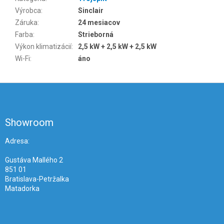
Výrobca
:
Sinclair
Záruka
:
24 mesiacov
Farba
:
Strieborná
Výkon klimatizácií
:
2,5 kW + 2,5 kW + 2,5 kW
Wi-Fi
:
áno
Z
á
p
ä
Showroom
t
i
Adresa:
e
Gustáva Mallého 2
851 01
Bratislava-Petržalka
Matadorka