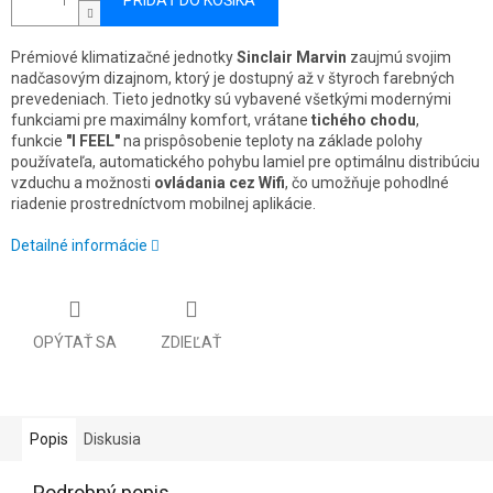
PRIDAŤ DO KOŠÍKA
Prémiové klimatizačné jednotky
Sinclair Marvin
zaujmú svojim
nadčasovým dizajnom, ktorý je dostupný až v štyroch farebných
prevedeniach. Tieto jednotky sú vybavené všetkými modernými
funkciami pre maximálny komfort, vrátane
tichého chodu
,
funkcie
"I FEEL"
na prispôsobenie teploty na základe polohy
používateľa, automatického pohybu lamiel pre optimálnu distribúciu
vzduchu a možnosti
ovládania cez Wifi
, čo umožňuje pohodlné
riadenie prostredníctvom mobilnej aplikácie.
Detailné informácie
OPÝTAŤ SA
ZDIEĽAŤ
Popis
Diskusia
Podrobný popis