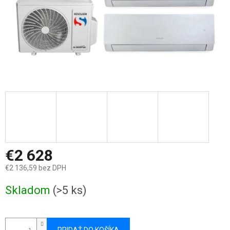
€2 628
€2 136,59 bez DPH
Jednotková
Skladom
(>5 ks)
cena: