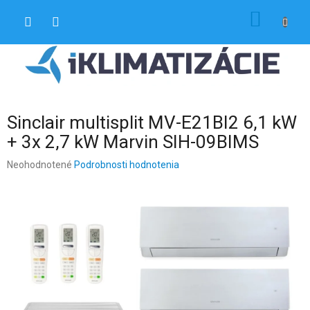
Prejsť
NÁKU
na
obsah
KOŠÍK
Sinclair multisplit MV-E21BI2 6,1 kW
+ 3x 2,7 kW Marvin SIH-09BIMS
Priemerné
Neohodnotené
Podrobnosti hodnotenia
hodnotenie
produktu
je
0,0
z
5
hviezdičiek.