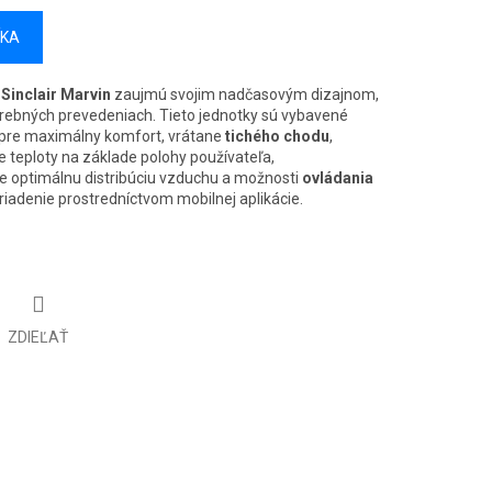
ÍKA
Sinclair Marvin
zaujmú svojim nadčasovým dizajnom,
farebných prevedeniach. Tieto jednotky sú vybavené
pre maximálny komfort, vrátane
tichého chodu
,
e teploty na základe polohy používateľa,
e optimálnu distribúciu vzduchu a možnosti
ovládania
riadenie prostredníctvom mobilnej aplikácie.
ZDIEĽAŤ