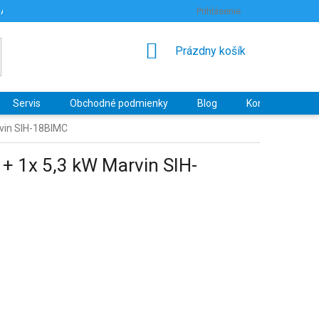
RANY OSOBNÝCH ÚDAJOV
HODNOTENIE OBCHODU
Prihlásenie
NÁKUPNÝ
Prázdny košík
KOŠÍK
Servis
Obchodné podmienky
Blog
Kontakty
rvin SIH-18BIMC
 + 1x 5,3 kW Marvin SIH-