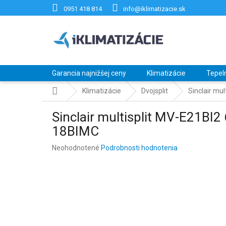
Prejsť
0951 418 814
info@iklimatizacie.sk
na
obsah
Garancia najnižšej ceny
Klimatizácie
Tepel
Domov
Klimatizácie
Dvojsplit
Sinclair mu
Sinclair multisplit MV-E21BI2
18BIMC
Priemerné
Neohodnotené
Podrobnosti hodnotenia
hodnotenie
produktu
je
0,0
z
5
hviezdičiek.