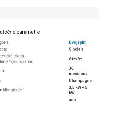
atočné parametre
gória
:
Dvojsplit
bca
:
Sinclair
etická trieda -
A++/A+
denie/vykurovanie
:
36
ka
:
mesiacov
a
:
Champagne
3,5 kW + 5
n klimatizácií
:
kW
:
áno