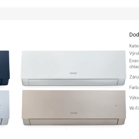
Dod
Kate
Výro
Energ
chla
Záru
Farb
Výko
Wi-Fi