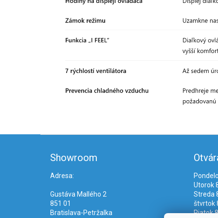
Z
á
Showroom
Otvár
p
ä
Adresa:
Pondelo
t
Utorok 8
i
Gustáva Mallého 2
Streda 8
e
851 01
štvrtok 
Bratislava-Petržalka
Piatok 8