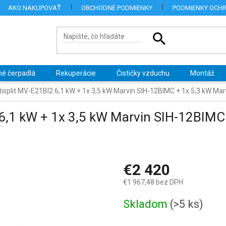
AKO NAKUPOVAŤ
OBCHODNÉ PODMIENKY
PODMIENKY OCH
né čerpadlá
Rekuperácie
Čističky vzduchu
Montáž
ltisplit MV-E21BI2 6,1 kW + 1x 3,5 kW Marvin SIH-12BIMC + 1x 5,3 kW Ma
 6,1 kW + 1x 3,5 kW Marvin SIH-12BIMC
€2 420
€1 967,48 bez DPH
Jednotková
Skladom
(>5 ks)
cena: