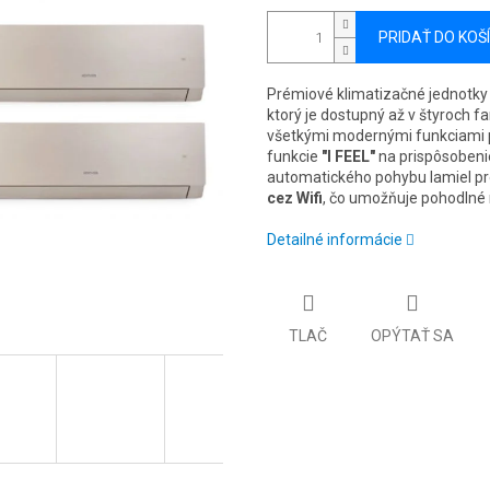
PRIDAŤ DO KOŠ
Prémiové klimatizačné jednotky
ktorý je dostupný až v štyroch 
všetkými modernými funkciami 
funkcie
"I FEEL"
na prispôsobeni
automatického pohybu lamiel pr
cez Wifi
, čo umožňuje pohodlné 
Detailné informácie
TLAČ
OPÝTAŤ SA