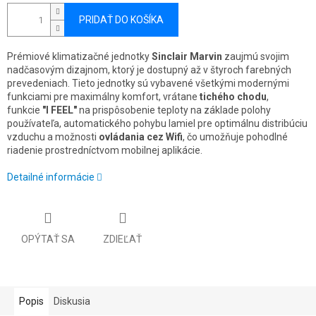
PRIDAŤ DO KOŠÍKA
Prémiové klimatizačné jednotky
Sinclair Marvin
zaujmú svojim
nadčasovým dizajnom, ktorý je dostupný až v štyroch farebných
prevedeniach. Tieto jednotky sú vybavené všetkými modernými
funkciami pre maximálny komfort, vrátane
tichého chodu
,
funkcie
"I FEEL"
na prispôsobenie teploty na základe polohy
používateľa, automatického pohybu lamiel pre optimálnu distribúciu
vzduchu a možnosti
ovládania cez Wifi
, čo umožňuje pohodlné
riadenie prostredníctvom mobilnej aplikácie.
Detailné informácie
OPÝTAŤ SA
ZDIEĽAŤ
Popis
Diskusia