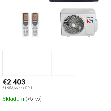
€2 403
€1 953,66 bez DPH
Jednotková
Skladom
(>5 ks)
cena: