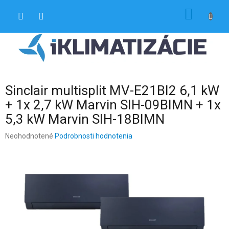
Prejsť
NÁKU
na
obsah
KOŠÍK
Sinclair multisplit MV-E21BI2 6,1 kW
+ 1x 2,7 kW Marvin SIH-09BIMN + 1x
5,3 kW Marvin SIH-18BIMN
Priemerné
Neohodnotené
Podrobnosti hodnotenia
hodnotenie
produktu
je
0,0
z
5
hviezdičiek.