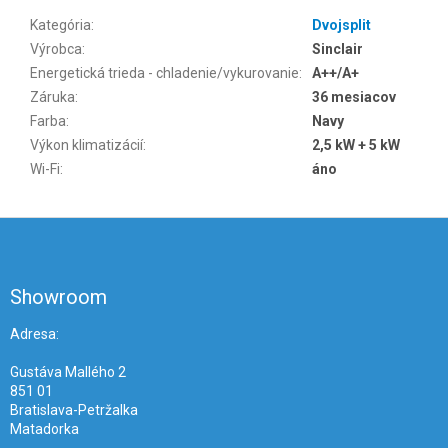
Kategória
:
Dvojsplit
Výrobca
:
Sinclair
Energetická trieda - chladenie/vykurovanie
:
A++/A+
Záruka
:
36 mesiacov
Farba
:
Navy
Výkon klimatizácií
:
2,5 kW + 5 kW
Wi-Fi
:
áno
Z
á
p
ä
Showroom
t
i
Adresa:
e
Gustáva Mallého 2
851 01
Bratislava-Petržalka
Matadorka