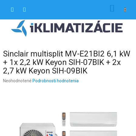
Prejsť
NÁKU
na
obsah
KOŠÍK
Sinclair multisplit MV-E21BI2 6,1 kW
+ 1x 2,2 kW Keyon SIH-07BIK + 2x
2,7 kW Keyon SIH-09BIK
Priemerné
Neohodnotené
Podrobnosti hodnotenia
hodnotenie
produktu
je
0,0
z
5
hviezdičiek.