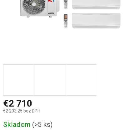
€2 710
€2 203,25 bez DPH
Jednotková
Skladom
(>5 ks)
cena: