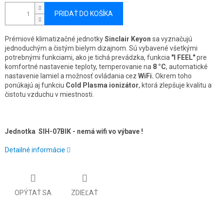
PRIDAŤ DO KOŠÍKA
Prémiové klimatizačné jednotky
Sinclair Keyon
sa vyznačujú
jednoduchým a čistým bielym dizajnom. Sú vybavené všetkými
potrebnými funkciami, ako je tichá prevádzka, funkcia
"I FEEL"
pre
komfortné nastavenie teploty, temperovanie na
8 °C
, automatické
nastavenie lamiel a možnosť ovládania cez
WiFi.
Okrem toho
ponúkajú aj funkciu
Cold Plasma ionizátor
, ktorá zlepšuje kvalitu a
čistotu vzduchu v miestnosti.
Jednotka SIH-07BIK - nemá wifi vo výbave !
Detailné informácie
OPÝTAŤ SA
ZDIEĽAŤ