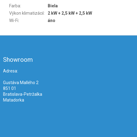
Farba
:
Biela
Výkon klimatizácií
:
2 kW + 2,5 kW + 2,5 kW
Wi-Fi
:
áno
Z
á
p
ä
Showroom
t
i
Adresa:
e
Gustáva Mallého 2
851 01
Bratislava-Petržalka
Matadorka