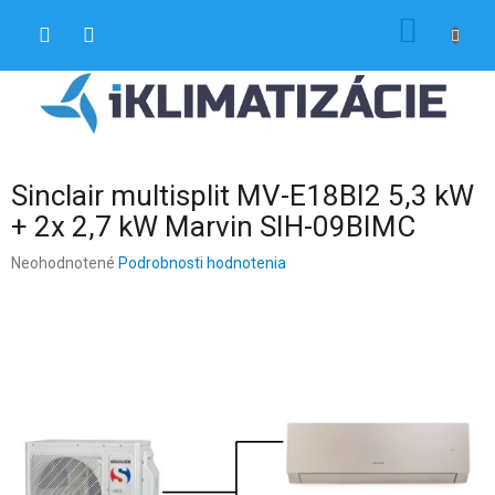
Prejsť
NÁKU
na
obsah
KOŠÍK
Sinclair multisplit MV-E18BI2 5,3 kW
+ 2x 2,7 kW Marvin SIH-09BIMC
Priemerné
Neohodnotené
Podrobnosti hodnotenia
hodnotenie
produktu
je
0,0
z
5
hviezdičiek.