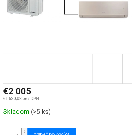
€2 005
€1 630,08 bez DPH
Jednotková
Skladom
(>5 ks)
cena: