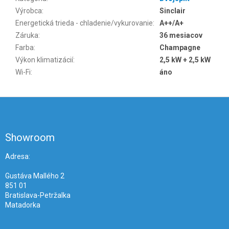
Výrobca
:
Sinclair
Energetická trieda - chladenie/vykurovanie
:
A++/A+
Záruka
:
36 mesiacov
Farba
:
Champagne
Výkon klimatizácií
:
2,5 kW + 2,5 kW
Wi-Fi
:
áno
Z
á
p
ä
Showroom
t
i
Adresa:
e
Gustáva Mallého 2
851 01
Bratislava-Petržalka
Matadorka