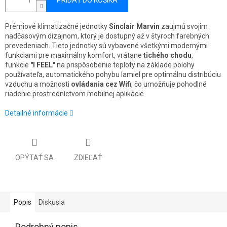
PRIDAŤ DO KOŠÍKA
Prémiové klimatizačné jednotky
Sinclair Marvin
zaujmú svojim
nadčasovým dizajnom, ktorý je dostupný až v štyroch farebných
prevedeniach. Tieto jednotky sú vybavené všetkými modernými
funkciami pre maximálny komfort, vrátane
tichého chodu
,
funkcie
"I FEEL"
na prispôsobenie teploty na základe polohy
používateľa, automatického pohybu lamiel pre optimálnu distribúciu
vzduchu a možnosti
ovládania cez Wifi
, čo umožňuje pohodlné
riadenie prostredníctvom mobilnej aplikácie.
Detailné informácie
OPÝTAŤ SA
ZDIEĽAŤ
Popis
Diskusia
Podrobný popis