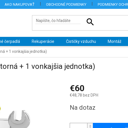
AKO NAKUPOVAŤ
OBCHODNÉ PODMIENKY
PODMIENKY OCH
né čerpadlá
Rekuperácie
Čističky vzduchu
Montáž
orná + 1 vonkajšia jednotka)
útorná + 1 vonkajšia jednotka)
€60
€48,78 bez DPH
Jednotková
Na dotaz
cena: