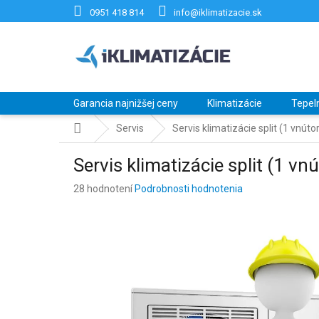
Prejsť
0951 418 814
info@iklimatizacie.sk
na
obsah
Garancia najnižšej ceny
Klimatizácie
Tepel
Domov
Servis
Servis klimatizácie split (1 vnút
Servis klimatizácie split (1 vn
Priemerné
28 hodnotení
Podrobnosti hodnotenia
hodnotenie
produktu
je
4,2
z
5
hviezdičiek.