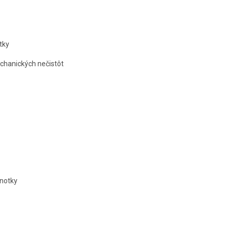
tky
echanických nečistôt
dnotky