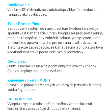
Odvlhčovanie
V režime DRY klimatizácia odstraňuje vlhkosť zo vzduchu,
fungujúc ako odvlhčovač.
Triple Protect Plus
Zabudovaný systém ochrany predlžuje životnosť a zvyšuje
spoľahlivosť klimatizácie. Chráni kompresor pred preťažením,
monitoruje napätie, aby zabránil elektrickým výkyvom, a má
antikoróznu úpravu povrchu pre ochranu pred hrdzavením.
Tieto funkcie zabezpečujú, že klimatizačná jednotka zostáva
v optimálnom stave počas celej svojej prevádzky.
Good’sleep
Funkcia nastavuje ideálne podmienky pre kvalitný spánok
úpravou teploty a prúdenia vzduchu.
Zapojenie vo verzii MULTI
Umožňuje pripojenie viacerých vnútorných jednotiek k jednej
vonkajšej jednotke.
DURAFIN™ Plus
Vylepšuje výkon a odolnosť tepelného výmenníka proti
korózii, čím zabezpečuje dlhodobú efektívnosť.