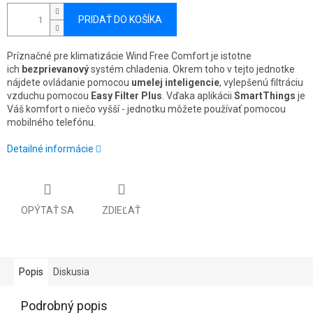
PRIDAŤ DO KOŠÍKA
Príznačné pre klimatizácie Wind Free Comfort je istotne
ich
bezprievanový
systém chladenia. Okrem toho v tejto jednotke
nájdete ovládanie pomocou
umelej inteligencie
, vylepšenú filtráciu
vzduchu pomocou
Easy Filter Plus
. Vďaka aplikácii
SmartThings
je
Váš komfort o niečo vyšší - jednotku môžete používať pomocou
mobilného telefónu.
Detailné informácie
OPÝTAŤ SA
ZDIEĽAŤ
Popis
Diskusia
Podrobný popis