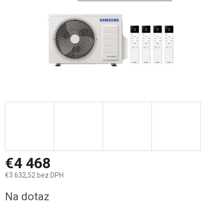
€4 468
€3 632,52 bez DPH
Jednotková
Na dotaz
cena: