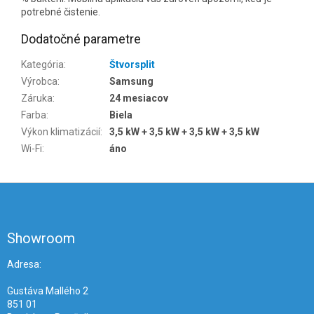
potrebné čistenie.
Dodatočné parametre
Kategória
:
Štvorsplit
Výrobca
:
Samsung
Záruka
:
24 mesiacov
Farba
:
Biela
Výkon klimatizácií
:
3,5 kW + 3,5 kW + 3,5 kW + 3,5 kW
Wi-Fi
:
áno
Z
á
p
ä
Showroom
t
i
Adresa:
e
Gustáva Mallého 2
851 01