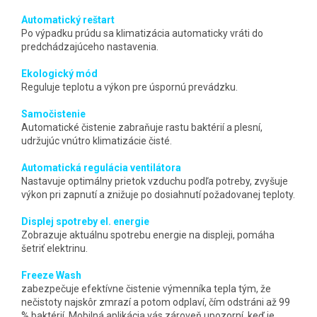
Automatický reštart
Po výpadku prúdu sa klimatizácia automaticky vráti do
predchádzajúceho nastavenia.
Ekologický mód
Reguluje teplotu a výkon pre úspornú prevádzku.
Samočistenie
Automatické čistenie zabraňuje rastu baktérií a plesní,
udržujúc vnútro klimatizácie čisté.
Automatická regulácia ventilátora
Nastavuje optimálny prietok vzduchu podľa potreby, zvyšuje
výkon pri zapnutí a znižuje po dosiahnutí požadovanej teploty.
Displej spotreby el. energie
Zobrazuje aktuálnu spotrebu energie na displeji, pomáha
šetriť elektrinu.
Freeze Wash
zabezpečuje efektívne čistenie výmenníka tepla tým, že
nečistoty najskôr zmrazí a potom odplaví, čím odstráni až 99
% baktérií. Mobilná aplikácia vás zároveň upozorní, keď je