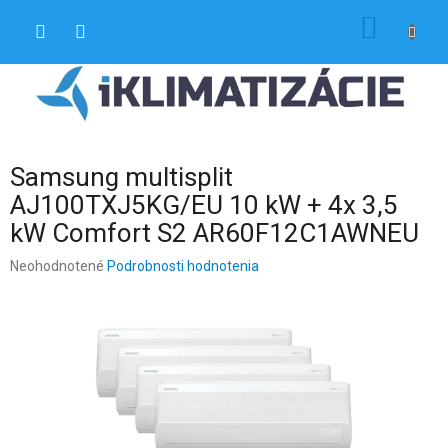
Prejsť
NÁKU
na
obsah
KOŠÍK
Samsung multisplit
AJ100TXJ5KG/EU 10 kW + 4x 3,5
kW Comfort S2 AR60F12C1AWNEU
Priemerné
Neohodnotené
Podrobnosti hodnotenia
hodnotenie
produktu
je
0,0
z
5
hviezdičiek.