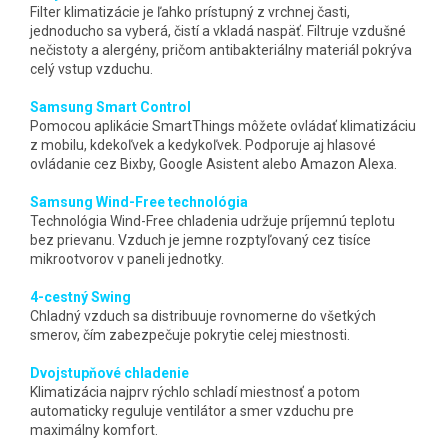
Filter klimatizácie je ľahko prístupný z vrchnej časti,
jednoducho sa vyberá, čistí a vkladá naspäť. Filtruje vzdušné
nečistoty a alergény, pričom antibakteriálny materiál pokrýva
celý vstup vzduchu.
Samsung Smart Control
Pomocou aplikácie SmartThings môžete ovládať klimatizáciu
z mobilu, kdekoľvek a kedykoľvek. Podporuje aj hlasové
ovládanie cez Bixby, Google Asistent alebo Amazon Alexa.
Samsung Wind-Free technológia
Technológia Wind-Free chladenia udržuje príjemnú teplotu
bez prievanu. Vzduch je jemne rozptyľovaný cez tisíce
mikrootvorov v paneli jednotky.
4-cestný Swing
Chladný vzduch sa distribuuje rovnomerne do všetkých
smerov, čím zabezpečuje pokrytie celej miestnosti.
Dvojstupňové chladenie
Klimatizácia najprv rýchlo schladí miestnosť a potom
automaticky reguluje ventilátor a smer vzduchu pre
maximálny komfort.