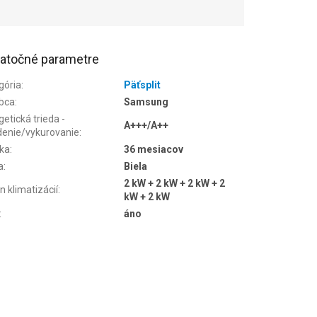
atočné parametre
gória
:
Päťsplit
bca
:
Samsung
etická trieda -
A+++/A++
denie/vykurovanie
:
ka
:
36 mesiacov
a
:
Biela
2 kW + 2 kW + 2 kW + 2
n klimatizácií
:
kW + 2 kW
:
áno