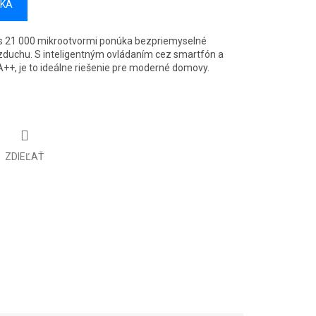
ÍKA
a s 21 000 mikrootvormi ponúka bezpriemyselné
zduchu. S inteligentným ovládaním cez smartfón a
++, je to ideálne riešenie pre moderné domovy.
ZDIEĽAŤ