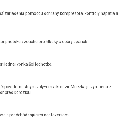
osť zariadenia pomocou ochrany kompresora, kontroly napätia a
smer prietoku vzduchu pre hlboký a dobrý spánok.
i jednej vonkajšej jednotke.
či poveternostným vplyvom a korózii. Mriežka je vyrobená z
or pred koróziou.
pne s predchádzajúcimi nastaveniami.