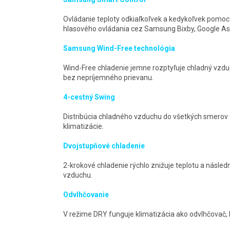
Ovládanie teploty odkiaľkoľvek a kedykoľvek pomo
hlasového ovládania cez Samsung Bixby, Google As
Samsung Wind-Free technológia
Wind-Free chladenie jemne rozptyľuje chladný vzdu
bez nepríjemného prievanu.
4-cestný Swing
Distribúcia chladného vzduchu do všetkých smerov 
klimatizácie.
Dvojstupňové chladenie
2-krokové chladenie rýchlo znižuje teplotu a násled
vzduchu.
Odvlhčovanie
V režime DRY funguje klimatizácia ako odvlhčovač, 