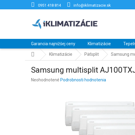
Prejsť
0951 418 814
info@iklimatizacie.sk
na
obsah
Garancia najnižšej ceny
Klimatizácie
Tepel
Domov
Klimatizácie
Päťsplit
Samsung mul
Samsung multisplit AJ100T
Priemerné
Neohodnotené
Podrobnosti hodnotenia
hodnotenie
produktu
je
0,0
z
5
hviezdičiek.