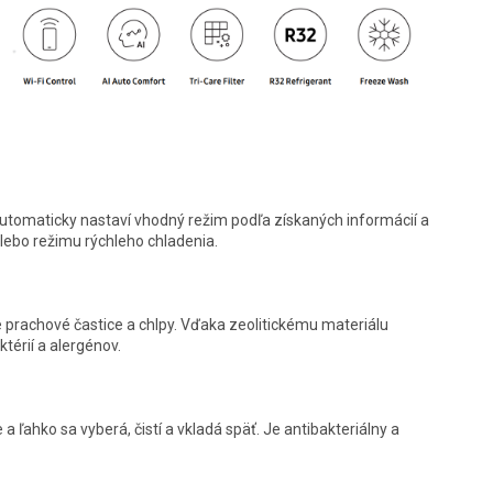
 automaticky nastaví vhodný režim podľa získaných informácií a
lebo režimu rýchleho chladenia.
šie prachové častice a chlpy. Vďaka zeolitickému materiálu
térií a alergénov.
 a ľahko sa vyberá, čistí a vkladá späť. Je antibakteriálny a