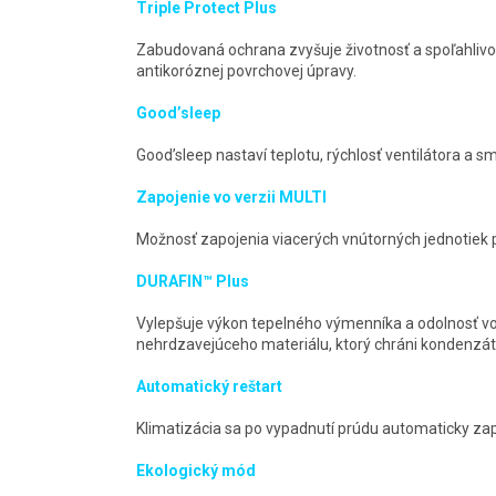
Triple Protect Plus
Zabudovaná ochrana zvyšuje životnosť a spoľahliv
antikoróznej povrchovej úpravy.
Good’sleep
Good’sleep nastaví teplotu, rýchlosť ventilátora a 
Zapojenie vo verzii MULTI
Možnosť zapojenia viacerých vnútorných jednotiek pr
DURAFIN™ Plus
Vylepšuje výkon tepelného výmenníka a odolnosť vo
nehrdzavejúceho materiálu, ktorý chráni kondenzát
Automatický reštart
Klimatizácia sa po vypadnutí prúdu automaticky za
Ekologický mód