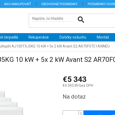
AKO NAKUPOVAŤ
OBCHODNÉ PODMIENKY
PODMIENKY OCH
né čerpadlá
Rekuperácie
Čističky vzduchu
Montáž
tisplit AJ100TXJ5KG 10 kW + 5x 2 kW Avant S2 AR70F07C1AWNEU
XJ5KG 10 kW + 5x 2 kW Avant S2 AR7
€5 343
€4 343,90 bez DPH
Jednotková
Na dotaz
cena: