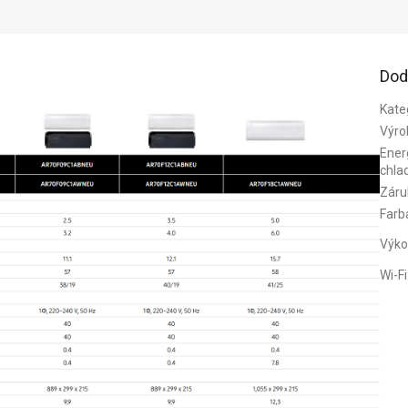
Dod
Kate
Výro
Energ
chla
Záru
Farb
Výko
Wi-Fi