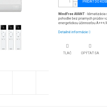
PRIDAŤ DO KOŠ
WindFree AVANT
- klimatizáci
pohodlie bez priamych prúdov v
energetickou účinnosťou A+++/A
Detailné informácie
TLAČ
OPÝTAŤ SA