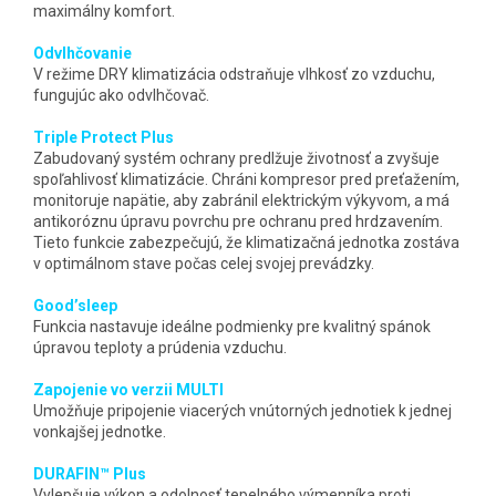
maximálny komfort.
Odvlhčovanie
V režime DRY klimatizácia odstraňuje vlhkosť zo vzduchu,
fungujúc ako odvlhčovač.
Triple Protect Plus
Zabudovaný systém ochrany predlžuje životnosť a zvyšuje
spoľahlivosť klimatizácie. Chráni kompresor pred preťažením,
monitoruje napätie, aby zabránil elektrickým výkyvom, a má
antikoróznu úpravu povrchu pre ochranu pred hrdzavením.
Tieto funkcie zabezpečujú, že klimatizačná jednotka zostáva
v optimálnom stave počas celej svojej prevádzky.
Good’sleep
Funkcia nastavuje ideálne podmienky pre kvalitný spánok
úpravou teploty a prúdenia vzduchu.
Zapojenie vo verzii MULTI
Umožňuje pripojenie viacerých vnútorných jednotiek k jednej
vonkajšej jednotke.
DURAFIN™ Plus
Vylepšuje výkon a odolnosť tepelného výmenníka proti