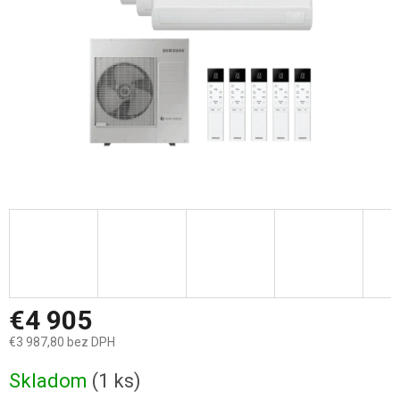
€4 905
€3 987,80 bez DPH
Jednotková
Skladom
(1 ks)
cena: