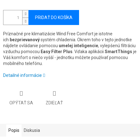
PRIDAŤ DO KOŠÍKA
Príznačné pre klimatizácie Wind Free Comfort je istotne
ich
bezprievanový
systém chladenia. Okrem toho v tejto jednotke
nájdete ovládanie pomocou
umelej inteligencie
, vylepšenú filtráciu
vzduchu pomocou
Easy Filter Plus
. Vďaka aplikácii
SmartThings
je
Váš komfort o niečo vyšší - jednotku môžete používať pomocou
mobilného telefónu.
Detailné informácie
OPÝTAŤ SA
ZDIEĽAŤ
Popis
Diskusia