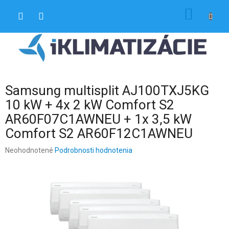
Prejsť
NÁKU
na
obsah
KOŠÍK
Samsung multisplit AJ100TXJ5KG
10 kW + 4x 2 kW Comfort S2
AR60F07C1AWNEU + 1x 3,5 kW
Comfort S2 AR60F12C1AWNEU
Priemerné
Neohodnotené
Podrobnosti hodnotenia
hodnotenie
produktu
je
0,0
z
5
hviezdičiek.