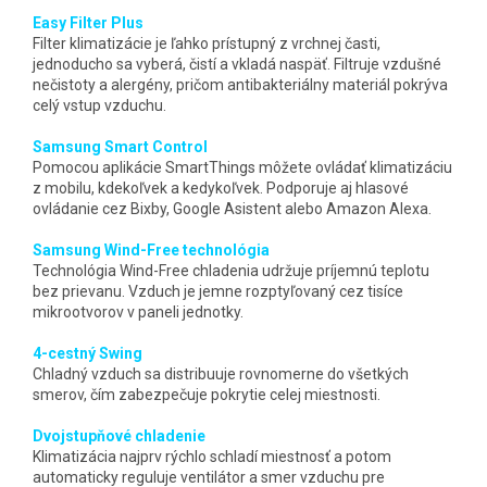
Easy Filter Plus
Filter klimatizácie je ľahko prístupný z vrchnej časti,
jednoducho sa vyberá, čistí a vkladá naspäť. Filtruje vzdušné
nečistoty a alergény, pričom antibakteriálny materiál pokrýva
celý vstup vzduchu.
Samsung Smart Control
Pomocou aplikácie SmartThings môžete ovládať klimatizáciu
z mobilu, kdekoľvek a kedykoľvek. Podporuje aj hlasové
ovládanie cez Bixby, Google Asistent alebo Amazon Alexa.
Samsung Wind-Free technológia
Technológia Wind-Free chladenia udržuje príjemnú teplotu
bez prievanu. Vzduch je jemne rozptyľovaný cez tisíce
mikrootvorov v paneli jednotky.
4-cestný Swing
Chladný vzduch sa distribuuje rovnomerne do všetkých
smerov, čím zabezpečuje pokrytie celej miestnosti.
Dvojstupňové chladenie
Klimatizácia najprv rýchlo schladí miestnosť a potom
automaticky reguluje ventilátor a smer vzduchu pre