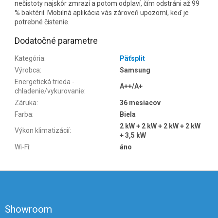
nečistoty najskôr zmrazí a potom odplaví, čím odstráni až 99
% baktérií. Mobilná aplikácia vás zároveň upozorní, keď je
potrebné čistenie.
Dodatočné parametre
Kategória
:
Päťsplit
Výrobca
:
Samsung
Energetická trieda -
A++/A+
chladenie/vykurovanie
:
Záruka
:
36 mesiacov
Farba
:
Biela
2 kW + 2 kW + 2 kW + 2 kW
Výkon klimatizácií
:
+ 3,5 kW
Wi-Fi
:
áno
Z
á
p
ä
Showroom