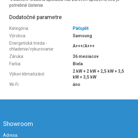
potrebné čistenie.
Dodatočné parametre
Kategória
:
Päťsplit
Výrobca
:
Samsung
Energetická trieda -
A+++/A+++
chladenie/vykurovanie
:
Záruka
:
36 mesiacov
Farba
:
Biela
2 kW + 2 kW + 2,5 kW + 3,5
Výkon klimatizácií
:
kW + 3,5 kW
Wi-Fi
:
áno
Z
á
p
ä
Showroom
t
i
Adresa: