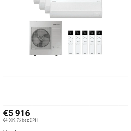
hviezdičiek.
€5 916
€4 809,76 bez DPH
Jednotková