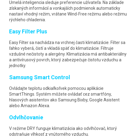
Umelá inteligencia sleduje preferencie užívateľa. Na základe
získaných informácií a vonkajších podmienok automaticky
nastaví vhodný režim, vrátane Wind-Free režimu alebo režimu
rýchleho chladenia.
Easy Filter Plus
Easy Filter sa nachádza na vrchnej časti klimatizácie. Filter sa
ľahko vyberá, čistí a vkladá späť do klimatizácie. Filtruje
vzdušné nečistoty a alergény. Klimatizácia má antibakteriálny
a antivírusový povrch, ktorý zabezpečuje čistotu vzduchu a
jednotky.
Samsung Smart Control
Ovládajte teplotu odkiaľkoľvek pomocou aplikácie
SmartThings. Systém môžete ovládať cez smartfóny,
hlasových asistentov ako Samsung Bixby, Google Asistent
alebo Amazon Alexa.
Odvlhčovanie
V režime DRY funguje klimatizácia ako odvlhčovač, ktorý
odstraňuje vlhkosť z vnútorného vzduchu.