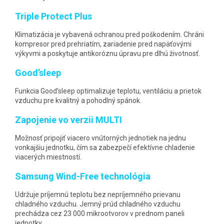
Triple Protect Plus
Klimatizácia je vybavená ochranou pred poškodením. Chráni
kompresor pred prehriatím, zariadenie pred napäťovými
výkyvmi a poskytuje antikoróznu úpravu pre dlhú životnosť.
Good’sleep
Funkcia Good’sleep optimalizuje teplotu, ventiláciu a prietok
vzduchu pre kvalitný a pohodlný spánok.
Zapojenie vo verzii MULTI
Možnosť pripojiť viacero vnútorných jednotiek na jednu
vonkajšiu jednotku, čím sa zabezpečí efektívne chladenie
viacerých miestností.
Samsung Wind-Free technológia
Udržuje príjemnú teplotu bez nepríjemného prievanu
chladného vzduchu. Jemný prúd chladného vzduchu
prechádza cez 23 000 mikrootvorov v prednom paneli
jednotky.