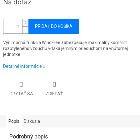
Na dotaz
cena:
PRIDAŤ DO KOŠÍKA
Výnimočná funkcia WindFree zabezpečuje maximálny komfort
rozptýleného vzduchu vďaka jemným prieduchom na vnútornej
jednotke.
Detailné informácie
OPÝTAŤ SA
ZDIEĽAŤ
Popis
Diskusia
Podrobný popis