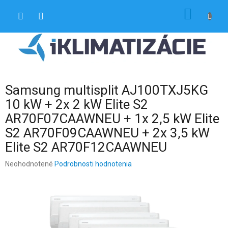
Prejsť
NÁKU
na
obsah
KOŠÍK
Samsung multisplit AJ100TXJ5KG
10 kW + 2x 2 kW Elite S2
AR70F07CAAWNEU + 1x 2,5 kW Elite
S2 AR70F09CAAWNEU + 2x 3,5 kW
Elite S2 AR70F12CAAWNEU
Priemerné
Neohodnotené
Podrobnosti hodnotenia
hodnotenie
produktu
je
0,0
z
5