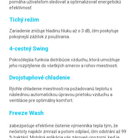
pomáha užívateľom sledovať a optimalizovať energetickú
efektívnosť.
Tichý režim
Zariadenie znižuje hladinu hluku až o 3 dB, čím poskytuje
pokojnejší zážitok z používania.
4-cestný Swing
Pokročilejšia funkcia distribúcie vzduchu, ktorá umožňuje
jeho rozptýlenie do všetkých smerov a rohov miestnosti.
Dvojstupňové chladenie
Rýchle chladenie miestnosti na požadovanú teplotu s
následnou automatickou úpravou prietoku vzduchu a
ventilácie pre optimálny komfort.
Freeze Wash
zabezpečuje efektívne čistenie výmenníka tepla tým, že
nečistoty najskôr zmrazí a potom odplaví, čím odstráni až 99
% baktérií. Mobilná aplikácia vás zároveň upozorní, keď je