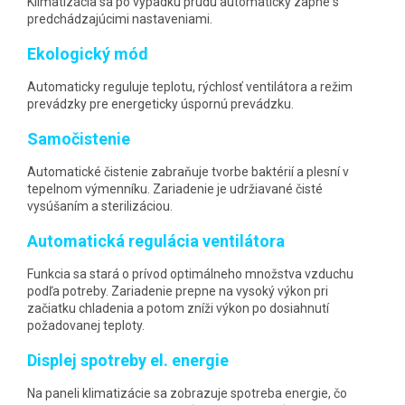
Klimatizácia sa po výpadku prúdu automaticky zapne s
predchádzajúcimi nastaveniami.
Ekologický mód
Automaticky reguluje teplotu, rýchlosť ventilátora a režim
prevádzky pre energeticky úspornú prevádzku.
Samočistenie
Automatické čistenie zabraňuje tvorbe baktérií a plesní v
tepelnom výmenníku. Zariadenie je udržiavané čisté
vysúšaním a sterilizáciou.
Automatická regulácia ventilátora
Funkcia sa stará o prívod optimálneho množstva vzduchu
podľa potreby. Zariadenie prepne na vysoký výkon pri
začiatku chladenia a potom zníži výkon po dosiahnutí
požadovanej teploty.
Displej spotreby el. energie
Na paneli klimatizácie sa zobrazuje spotreba energie, čo