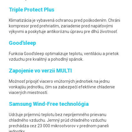
Triple Protect Plus
Klimatizácia je vybavená ochranou pred poškodením. Chráni
kompresor pred prehriatím, zariadenie pred napäťovými
výkyvmi a poskytuje antikoróznu úpravu pre dlhú životnosť.
Good’sleep
Funkcia Good’sleep optimalizuje teplotu, ventiláciu a prietok
vzduchu pre kvalitný a pohodlný spánok.
Zapojenie vo verzii MULTI
Možnosť pripojiť viacero vnútorných jednotiek na jednu
vonkajšiu jednotku, čím sa zabezpečí efektívne chladenie
viacerých miestností.
Samsung Wind-Free technológia
Udržuje príjemnú teplotu bez nepríjemného prievanu
chladného vzduchu. Jemný prúd chladného vzduchu
prechádza cez 23 000 mikrootvorov v prednom paneli
jednotky.