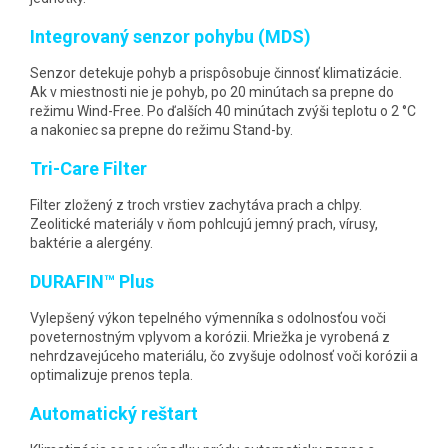
Integrovaný senzor pohybu (MDS)
Senzor detekuje pohyb a prispôsobuje činnosť klimatizácie.
Ak v miestnosti nie je pohyb, po 20 minútach sa prepne do
režimu Wind-Free. Po ďalších 40 minútach zvýši teplotu o 2 °C
a nakoniec sa prepne do režimu Stand-by.
Tri-Care Filter
Filter zložený z troch vrstiev zachytáva prach a chlpy.
Zeolitické materiály v ňom pohlcujú jemný prach, vírusy,
baktérie a alergény.
DURAFIN™ Plus
Vylepšený výkon tepelného výmenníka s odolnosťou voči
poveternostným vplyvom a korózii. Mriežka je vyrobená z
nehrdzavejúceho materiálu, čo zvyšuje odolnosť voči korózii a
optimalizuje prenos tepla.
Automatický reštart