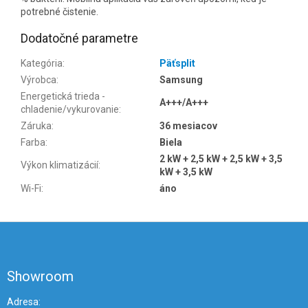
potrebné čistenie.
Dodatočné parametre
Kategória
:
Päťsplit
Výrobca
:
Samsung
Energetická trieda -
A+++/A+++
chladenie/vykurovanie
:
Záruka
:
36 mesiacov
Farba
:
Biela
2 kW + 2,5 kW + 2,5 kW + 3,5
Výkon klimatizácií
:
kW + 3,5 kW
Wi-Fi
:
áno
Z
á
p
ä
Showroom
t
i
Adresa: