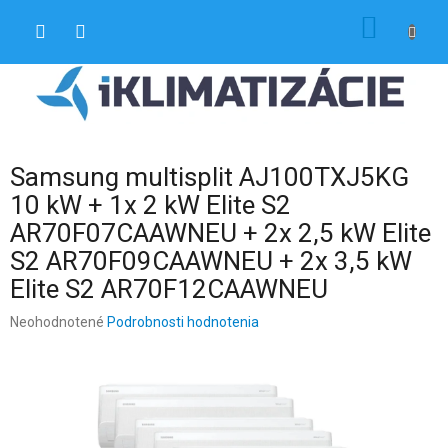
Prejsť
NÁKU
na
obsah
KOŠÍK
Samsung multisplit AJ100TXJ5KG
10 kW + 1x 2 kW Elite S2
AR70F07CAAWNEU + 2x 2,5 kW Elite
S2 AR70F09CAAWNEU + 2x 3,5 kW
Elite S2 AR70F12CAAWNEU
Priemerné
Neohodnotené
Podrobnosti hodnotenia
hodnotenie
produktu
je
0,0
z
5