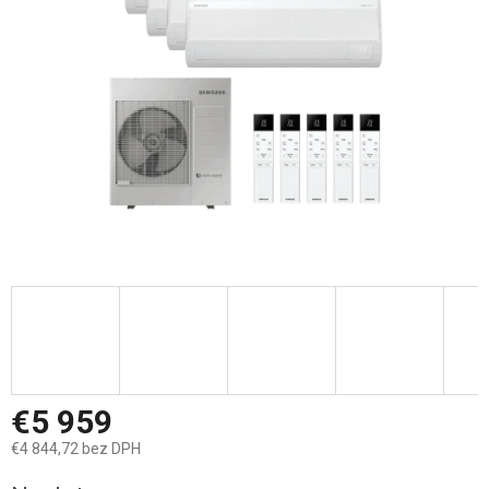
hviezdičiek.
€5 959
€4 844,72 bez DPH
Jednotková