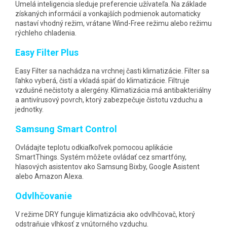
Umelá inteligencia sleduje preferencie užívateľa. Na základe
získaných informácií a vonkajších podmienok automaticky
nastaví vhodný režim, vrátane Wind-Free režimu alebo režimu
rýchleho chladenia.
Easy Filter Plus
Easy Filter sa nachádza na vrchnej časti klimatizácie. Filter sa
ľahko vyberá, čistí a vkladá späť do klimatizácie. Filtruje
vzdušné nečistoty a alergény. Klimatizácia má antibakteriálny
a antivírusový povrch, ktorý zabezpečuje čistotu vzduchu a
jednotky.
Samsung Smart Control
Ovládajte teplotu odkiaľkoľvek pomocou aplikácie
SmartThings. Systém môžete ovládať cez smartfóny,
hlasových asistentov ako Samsung Bixby, Google Asistent
alebo Amazon Alexa.
Odvlhčovanie
V režime DRY funguje klimatizácia ako odvlhčovač, ktorý
odstraňuje vlhkosť z vnútorného vzduchu.