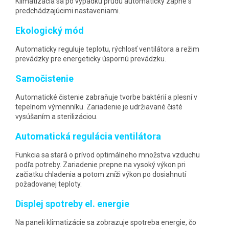
Klimatizácia sa po výpadku prúdu automaticky zapne s
predchádzajúcimi nastaveniami.
Ekologický mód
Automaticky reguluje teplotu, rýchlosť ventilátora a režim
prevádzky pre energeticky úspornú prevádzku.
Samočistenie
Automatické čistenie zabraňuje tvorbe baktérií a plesní v
tepelnom výmenníku. Zariadenie je udržiavané čisté
vysúšaním a sterilizáciou.
Automatická regulácia ventilátora
Funkcia sa stará o prívod optimálneho množstva vzduchu
podľa potreby. Zariadenie prepne na vysoký výkon pri
začiatku chladenia a potom zníži výkon po dosiahnutí
požadovanej teploty.
Displej spotreby el. energie
Na paneli klimatizácie sa zobrazuje spotreba energie, čo