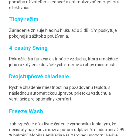
pomáha užívateľom sledovať a optimalizovať energetickú
efektívnosť.
Tichý režim
Zariadenie znižuje hladinu hluku až o 3 dB, čím poskytuje
pokojnejší zážitok z používania.
4-cestný Swing
Pokročilejšia funkcia distribúcie vzduchu, ktorá umožňuje
jeho rozptýlenie do všetkých smerov a rohov miestnosti.
Dvojstupňové chladenie
Rýchle chladenie miestnosti na požadovanú teplotu s
následnou automatickou úpravou prietoku vzduchu a
ventilácie pre optimálny komfort.
Freeze Wash
zabezpečuje efektívne čistenie výmenníka tepla tým, že
nečistoty najskôr zmrazí a potom odplaví, čím odstráni až 99
% baktérií. Mobilná aplikácia vás zároveň upozorní, keď je