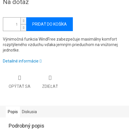
Na dotaz
cena:
PRIDAŤ DO KOŠÍKA
Výnimočná funkcia WindFree zabezpečuje maximálny komfort
rozptýleného vzduchu vďaka jemným prieduchom na vnútornej
jednotke.
Detailné informácie
OPÝTAŤ SA
ZDIEĽAŤ
Popis
Diskusia
Podrobný popis