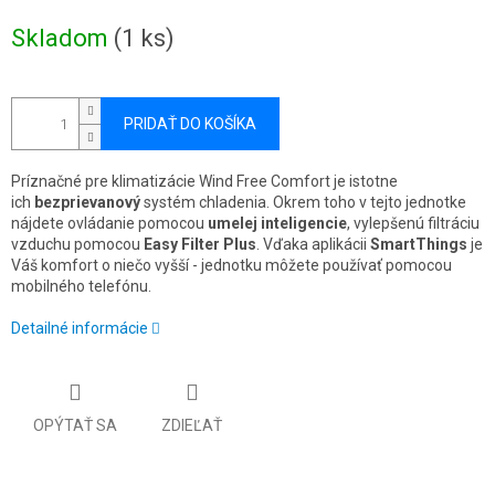
Jednotková
Skladom
(1 ks)
cena:
PRIDAŤ DO KOŠÍKA
Príznačné pre klimatizácie Wind Free Comfort je istotne
ich
bezprievanový
systém chladenia. Okrem toho v tejto jednotke
nájdete ovládanie pomocou
umelej inteligencie
, vylepšenú filtráciu
vzduchu pomocou
Easy Filter Plus
. Vďaka aplikácii
SmartThings
je
Váš komfort o niečo vyšší - jednotku môžete používať pomocou
mobilného telefónu.
Detailné informácie
OPÝTAŤ SA
ZDIEĽAŤ