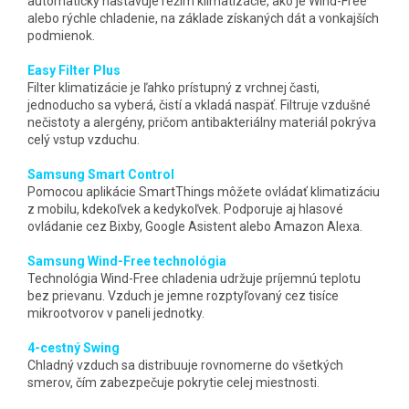
automaticky nastavuje režim klimatizácie, ako je Wind-Free
alebo rýchle chladenie, na základe získaných dát a vonkajších
podmienok.
Easy Filter Plus
Filter klimatizácie je ľahko prístupný z vrchnej časti,
jednoducho sa vyberá, čistí a vkladá naspäť. Filtruje vzdušné
nečistoty a alergény, pričom antibakteriálny materiál pokrýva
celý vstup vzduchu.
Samsung Smart Control
Pomocou aplikácie SmartThings môžete ovládať klimatizáciu
z mobilu, kdekoľvek a kedykoľvek. Podporuje aj hlasové
ovládanie cez Bixby, Google Asistent alebo Amazon Alexa.
Samsung Wind-Free technológia
Technológia Wind-Free chladenia udržuje príjemnú teplotu
bez prievanu. Vzduch je jemne rozptyľovaný cez tisíce
mikrootvorov v paneli jednotky.
4-cestný Swing
Chladný vzduch sa distribuuje rovnomerne do všetkých
smerov, čím zabezpečuje pokrytie celej miestnosti.