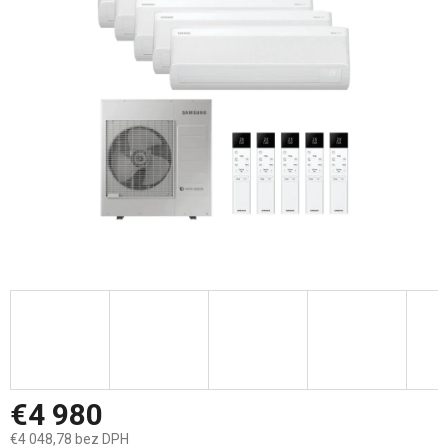
5
hviezdičiek.
€4 980
€4 048,78 bez DPH