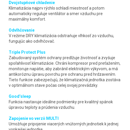
Dvojstupňové chladenie
Klimatizácia najprv rýchlo schladí miestnosť a potom
automaticky reguluje ventilátor a smer vzduchu pre
maximálny komfort.
Odvlhčovanie
V režime DRY klimatizácia odstraňuje vlhkosť zo vzduchu,
fungujúc ako odvlhčovač.
Triple Protect Plus
Zabudovaný systém ochrany predlžuje životnosť a zvyšuje
spoľahlivosť klimatizácie. Chráni kompresor pred preťažením,
monitoruje napätie, aby zabránil elektrickým výkyvom, a má
antikoróznu úpravu povrchu pre ochranu pred hrdzavením.
Tieto funkcie zabezpečujú, že klimatizačná jednotka zostáva
v optimálnom stave počas celej svojej prevádzky.
Good’sleep
Funkcia nastavuje ideálne podmienky pre kvalitný spánok
úpravou teploty a prúdenia vzduchu.
Zapojenie vo verzii MULTI
Umožňuje pripojenie viacerých vnútorných jednotiek k jednej
vonkajšej jednotke.