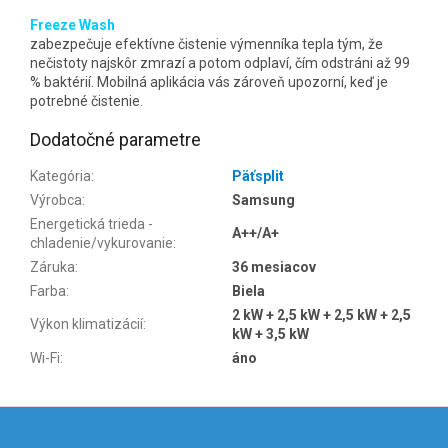
Freeze Wash
zabezpečuje efektívne čistenie výmenníka tepla tým, že
nečistoty najskôr zmrazí a potom odplaví, čím odstráni až 99
% baktérií. Mobilná aplikácia vás zároveň upozorní, keď je
potrebné čistenie.
Dodatočné parametre
Kategória
:
Päťsplit
Výrobca
:
Samsung
Energetická trieda -
A++/A+
chladenie/vykurovanie
:
Záruka
:
36 mesiacov
Farba
:
Biela
2 kW + 2,5 kW + 2,5 kW + 2,5
Výkon klimatizácií
:
kW + 3,5 kW
Wi-Fi
:
áno
Z
á