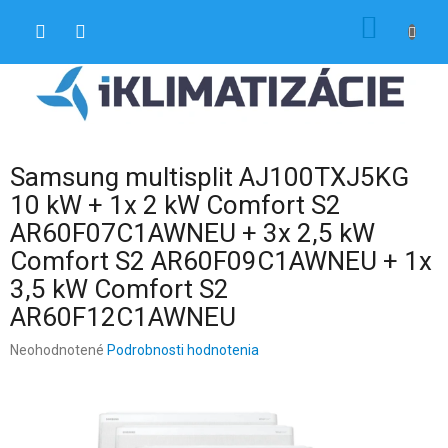
Prejsť
NÁKU
na
obsah
KOŠÍK
Samsung multisplit AJ100TXJ5KG
10 kW + 1x 2 kW Comfort S2
AR60F07C1AWNEU + 3x 2,5 kW
Comfort S2 AR60F09C1AWNEU + 1x
3,5 kW Comfort S2
AR60F12C1AWNEU
Priemerné
Neohodnotené
Podrobnosti hodnotenia
hodnotenie
produktu
je
0,0
z