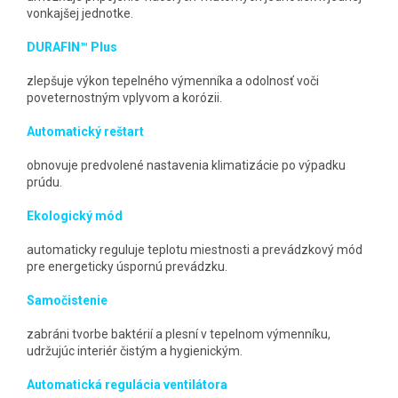
vonkajšej jednotke.
DURAFIN™ Plus
zlepšuje výkon tepelného výmenníka a odolnosť voči
poveternostným vplyvom a korózii.
Automatický reštart
obnovuje predvolené nastavenia klimatizácie po výpadku
prúdu.
Ekologický mód
automaticky reguluje teplotu miestnosti a prevádzkový mód
pre energeticky úspornú prevádzku.
Samočistenie
zabráni tvorbe baktérií a plesní v tepelnom výmenníku,
udržujúc interiér čistým a hygienickým.
Automatická regulácia ventilátora