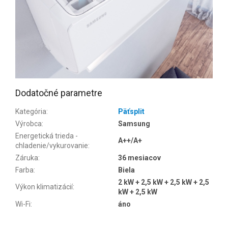
Dodatočné parametre
Kategória
:
Päťsplit
Výrobca
:
Samsung
Energetická trieda -
A++/A+
chladenie/vykurovanie
:
Záruka
:
36 mesiacov
Farba
:
Biela
2 kW + 2,5 kW + 2,5 kW + 2,5
Výkon klimatizácií
:
kW + 2,5 kW
Wi-Fi
:
áno