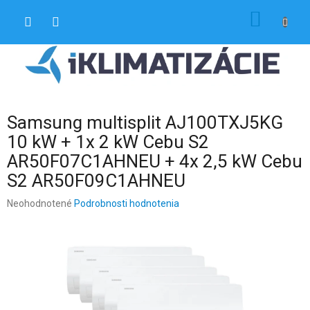
Prejsť
NÁKU
na
obsah
KOŠÍK
Samsung multisplit AJ100TXJ5KG
10 kW + 1x 2 kW Cebu S2
AR50F07C1AHNEU + 4x 2,5 kW Cebu
S2 AR50F09C1AHNEU
Priemerné
Neohodnotené
Podrobnosti hodnotenia
hodnotenie
produktu
je
0,0
z
5
hviezdičiek.