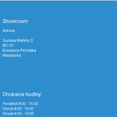
Z
á
p
ä
Showroom
t
i
Adresa:
e
Gustáva Mallého 2
851 01
Bratislava-Petržalka
Matadorka
Otváracie hodiny:
Pondelok 8:00 - 16:00
Utorok 8:00 - 16:00
Streda 8:00 - 16:00