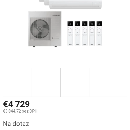
€4 729
€3 844,72 bez DPH
Jednotková
Na dotaz
cena: