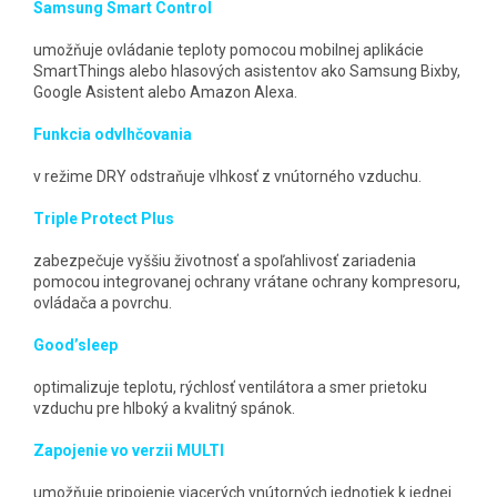
Samsung Smart Control
umožňuje ovládanie teploty pomocou mobilnej aplikácie
SmartThings alebo hlasových asistentov ako Samsung Bixby,
Google Asistent alebo Amazon Alexa.
Funkcia odvlhčovania
v režime DRY odstraňuje vlhkosť z vnútorného vzduchu.
Triple Protect Plus
zabezpečuje vyššiu životnosť a spoľahlivosť zariadenia
pomocou integrovanej ochrany vrátane ochrany kompresoru,
ovládača a povrchu.
Good’sleep
optimalizuje teplotu, rýchlosť ventilátora a smer prietoku
vzduchu pre hlboký a kvalitný spánok.
Zapojenie vo verzii MULTI
umožňuje pripojenie viacerých vnútorných jednotiek k jednej