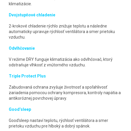
klimatizácie.
Dvojstupňové chladenie
2-krokové chladenie rýchlo znižuje teplotu a následne
automaticky upravuje rýchlosť ventilátora a smer prietoku
vzduchu.
Odvlhčovanie
V režime DRY funguje klimatizácia ako odvlhčovač, ktorý
odstraňuje vlhkosť z vnútorného vzduchu.
Triple Protect Plus
Zabudovaná ochrana zvyšuje životnosť a spoľahlivosť
zariadenia pomocou ochrany kompresora, kontroly napätia a
antikoróznej povrchovej úpravy.
Good’sleep
Good’sleep nastaví teplotu, rýchlosť ventilátora a smer
prietoku vzduchu pre hlboký a dobrý spánok.