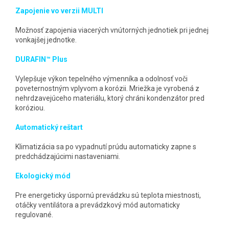
Zapojenie vo verzii MULTI
Možnosť zapojenia viacerých vnútorných jednotiek pri jednej
vonkajšej jednotke.
DURAFIN™ Plus
Vylepšuje výkon tepelného výmenníka a odolnosť voči
poveternostným vplyvom a korózii. Mriežka je vyrobená z
nehrdzavejúceho materiálu, ktorý chráni kondenzátor pred
koróziou.
Automatický reštart
Klimatizácia sa po vypadnutí prúdu automaticky zapne s
predchádzajúcimi nastaveniami.
Ekologický mód
Pre energeticky úspornú prevádzku sú teplota miestnosti,
otáčky ventilátora a prevádzkový mód automaticky
regulované.