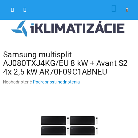
Prejsť
NÁKU
na
obsah
KOŠÍK
Samsung multisplit
AJ080TXJ4KG/EU 8 kW + Avant S2
4x 2,5 kW AR70F09C1ABNEU
Priemerné
Neohodnotené
Podrobnosti hodnotenia
hodnotenie
produktu
je
0,0
z
5
hviezdičiek.