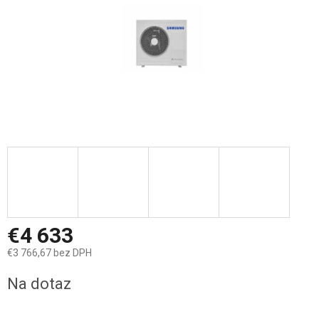
€4 633
€3 766,67 bez DPH
Jednotková
Na dotaz
cena: