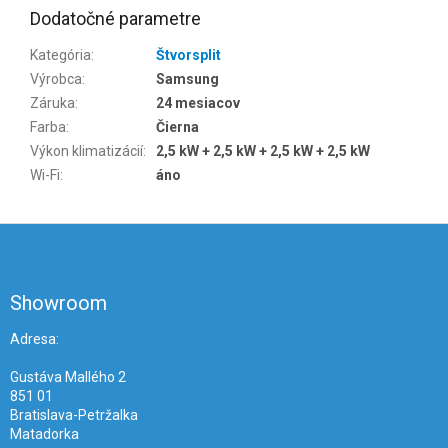
Dodatočné parametre
Kategória
:
Štvorsplit
Výrobca
:
Samsung
Záruka
:
24 mesiacov
Farba
:
Čierna
Výkon klimatizácií
:
2,5 kW + 2,5 kW + 2,5 kW + 2,5 kW
Wi-Fi
:
áno
Z
á
p
ä
Showroom
t
i
Adresa:
e
Gustáva Mallého 2
851 01
Bratislava-Petržalka
Matadorka