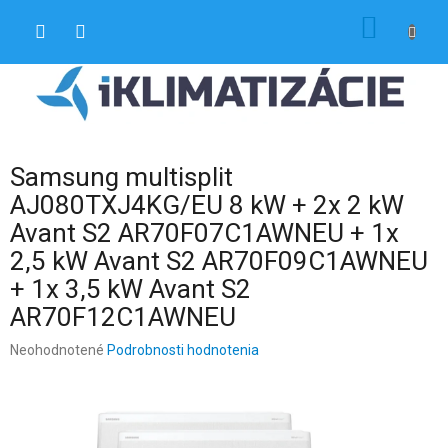
Prejsť
NÁKU
na
obsah
KOŠÍK
Samsung multisplit
AJ080TXJ4KG/EU 8 kW + 2x 2 kW
Avant S2 AR70F07C1AWNEU + 1x
2,5 kW Avant S2 AR70F09C1AWNEU
+ 1x 3,5 kW Avant S2
AR70F12C1AWNEU
Priemerné
Neohodnotené
Podrobnosti hodnotenia
hodnotenie
produktu
je
0,0
z