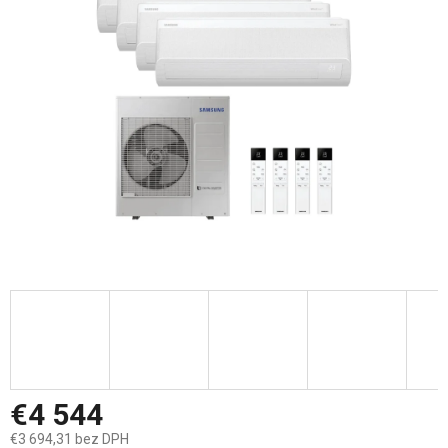
5
hviezdičiek.
€4 544
€3 694,31 bez DPH