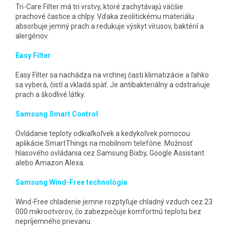
Tri-Care Filter má tri vrstvy, ktoré zachytávajú väčšie
prachové častice a chlpy. Vďaka zeolitickému materiálu
absorbuje jemný prach a redukuje výskyt vírusov, baktérií a
alergénov.
Easy Filter
Easy Filter sa nachádza na vrchnej časti klimatizácie a ľahko
sa vyberá, čistí a vkladá späť. Je antibakteriálny a odstraňuje
prach a škodlivé látky.
Samsung Smart Control
Ovládanie teploty odkiaľkoľvek a kedykoľvek pomocou
aplikácie SmartThings na mobilnom telefóne. Možnosť
hlasového ovládania cez Samsung Bixby, Google Assistant
alebo Amazon Alexa.
Samsung Wind-Free technológia
Wind-Free chladenie jemne rozptyľuje chladný vzduch cez 23
000 mikrootvorov, čo zabezpečuje komfortnú teplotu bez
nepríjemného prievanu.