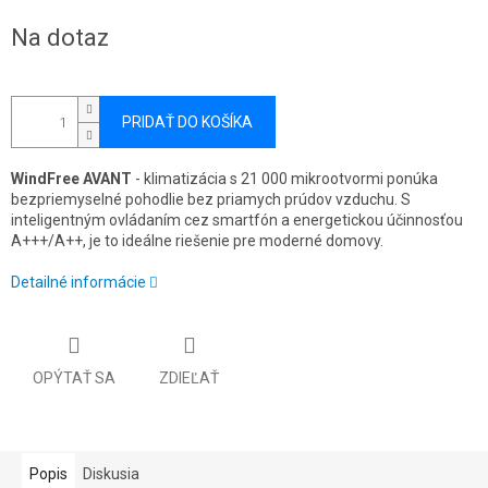
Jednotková
Na dotaz
cena:
PRIDAŤ DO KOŠÍKA
WindFree AVANT
- klimatizácia s 21 000 mikrootvormi ponúka
bezpriemyselné pohodlie bez priamych prúdov vzduchu. S
inteligentným ovládaním cez smartfón a energetickou účinnosťou
A+++/A++, je to ideálne riešenie pre moderné domovy.
Detailné informácie
OPÝTAŤ SA
ZDIEĽAŤ
Popis
Diskusia