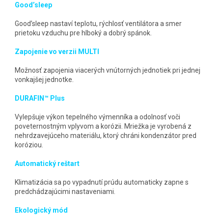
Good’sleep
Good’sleep nastaví teplotu, rýchlosť ventilátora a smer
prietoku vzduchu pre hlboký a dobrý spánok.
Zapojenie vo verzii MULTI
Možnosť zapojenia viacerých vnútorných jednotiek pri jednej
vonkajšej jednotke.
DURAFIN™ Plus
Vylepšuje výkon tepelného výmenníka a odolnosť voči
poveternostným vplyvom a korózii. Mriežka je vyrobená z
nehrdzavejúceho materiálu, ktorý chráni kondenzátor pred
koróziou.
Automatický reštart
Klimatizácia sa po vypadnutí prúdu automaticky zapne s
predchádzajúcimi nastaveniami.
Ekologický mód