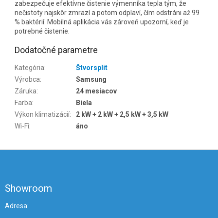
zabezpečuje efektívne čistenie výmenníka tepla tým, že
nečistoty najskôr zmrazí a potom odplaví, čím odstráni až 99
% baktérií. Mobilná aplikácia vás zároveň upozorní, keď je
potrebné čistenie.
Dodatočné parametre
Kategória
:
Štvorsplit
Výrobca
:
Samsung
Záruka
:
24 mesiacov
Farba
:
Biela
Výkon klimatizácií
:
2 kW + 2 kW + 2,5 kW + 3,5 kW
Wi-Fi
:
áno
Z
á
p
ä
Showroom
t
i
Adresa: