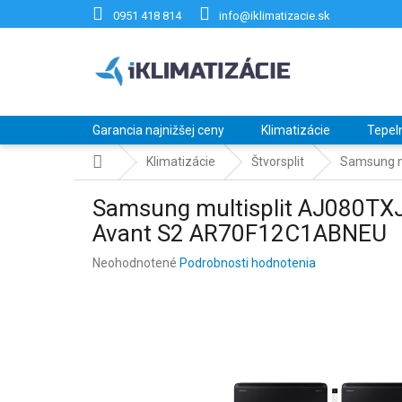
Prejsť
0951 418 814
info@iklimatizacie.sk
na
obsah
Garancia najnižšej ceny
Klimatizácie
Tepel
Domov
Klimatizácie
Štvorsplit
Samsung m
Samsung multisplit AJ080TX
Avant S2 AR70F12C1ABNEU
Priemerné
Neohodnotené
Podrobnosti hodnotenia
hodnotenie
produktu
je
0,0
z
5
hviezdičiek.