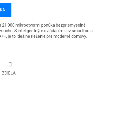
ÍKA
a s 21 000 mikrootvormi ponúka bezpriemyselné
zduchu. S inteligentným ovládaním cez smartfón a
++, je to ideálne riešenie pre moderné domovy.
ZDIEĽAŤ