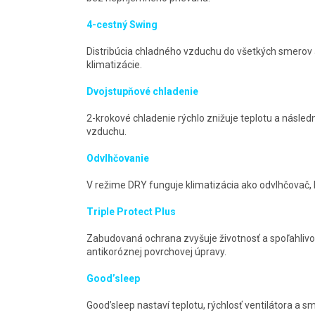
4-cestný Swing
Distribúcia chladného vzduchu do všetkých smerov 
klimatizácie.
Dvojstupňové chladenie
2-krokové chladenie rýchlo znižuje teplotu a násled
vzduchu.
Odvlhčovanie
V režime DRY funguje klimatizácia ako odvlhčovač, 
Triple Protect Plus
Zabudovaná ochrana zvyšuje životnosť a spoľahliv
antikoróznej povrchovej úpravy.
Good’sleep
Good’sleep nastaví teplotu, rýchlosť ventilátora a 