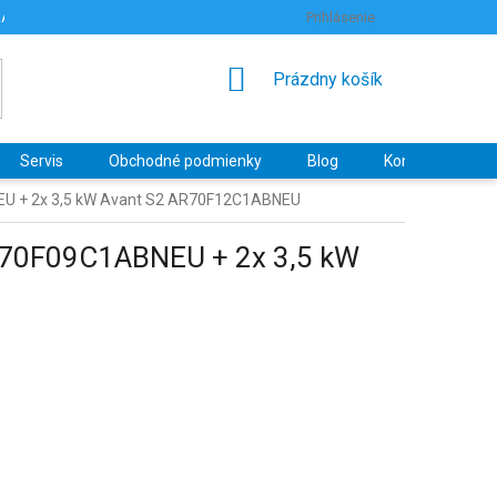
RANY OSOBNÝCH ÚDAJOV
HODNOTENIE OBCHODU
Prihlásenie
NÁKUPNÝ
Prázdny košík
KOŠÍK
Servis
Obchodné podmienky
Blog
Kontakty
EU + 2x 3,5 kW Avant S2 AR70F12C1ABNEU
R70F09C1ABNEU + 2x 3,5 kW