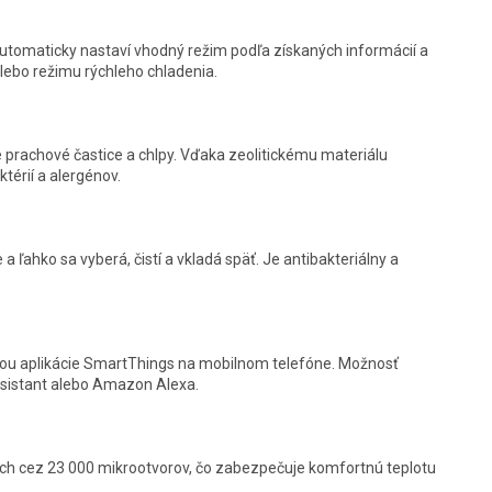
 automaticky nastaví vhodný režim podľa získaných informácií a
lebo režimu rýchleho chladenia.
šie prachové častice a chlpy. Vďaka zeolitickému materiálu
térií a alergénov.
 a ľahko sa vyberá, čistí a vkladá späť. Je antibakteriálny a
cou aplikácie SmartThings na mobilnom telefóne. Možnosť
sistant alebo Amazon Alexa.
ch cez 23 000 mikrootvorov, čo zabezpečuje komfortnú teplotu