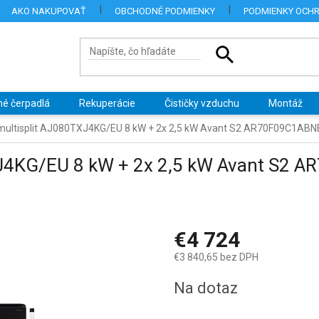
AKO NAKUPOVAŤ
OBCHODNÉ PODMIENKY
PODMIENKY OCH
né čerpadlá
Rekuperácie
Čističky vzduchu
Montáž
ultisplit AJ080TXJ4KG/EU 8 kW + 2x 2,5 kW Avant S2 AR70F09C1ABN
J4KG/EU 8 kW + 2x 2,5 kW Avant S2 A
€4 724
€3 840,65 bez DPH
Jednotková
Na dotaz
cena: