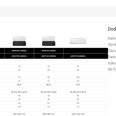
Dod
Kate
Výro
Záru
Farb
Výko
Wi-Fi