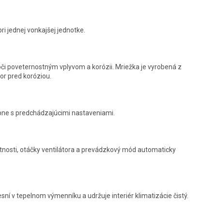
i jednej vonkajšej jednotke.
či poveternostným vplyvom a korózii. Mriežka je vyrobená z
or pred koróziou.
pne s predchádzajúcimi nastaveniami.
tnosti, otáčky ventilátora a prevádzkový mód automaticky
sní v tepelnom výmenníku a udržuje interiér klimatizácie čistý.