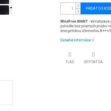
PRIDAŤ DO KOŠ
WindFree AVANT
- klimatizáci
pohodlie bez priamych prúdov v
energetickou účinnosťou A+++/A
Detailné informácie
TLAČ
OPÝTAŤ SA