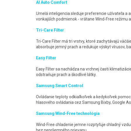
AI Auto Comfort
Umelá inteligencia sleduje preferencie užívateľa a
vonkajších podmienok - vrátane Wind-Free režimu a
Tri-Care Filter
Tri-Care Filter má tri vrstvy, ktoré zachytávajú väč
absorbuje jemný prach a redukuje výskyt vírusov, bak
Easy Filter
Easy Filter sa nachádza na vrchnej časti klimatizácie
odstraňuje prach a škodlivé látky.
Samsung Smart Control
Ovládanie teploty odkiaľkoľvek a kedykoľvek pomo
hlasového ovládania cez Samsung Bixby, Google As
Samsung Wind-Free technológia
Wind-Free chladenie jemne rozptyľuje chladný vzdu
bez nepríjemného prievanu.