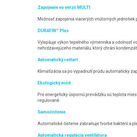
Zapojenie vo verzii MULTI
Možnosť zapojenia viacerých vnútorných jednotiek pr
DURAFIN™ Plus
Vylepšuje výkon tepelného výmenníka a odolnosť vo
nehrdzavejúceho materiálu, ktorý chráni kondenzát
Automatický reštart
Klimatizácia sa po vypadnutí prúdu automaticky za
Ekologický mód
Pre energeticky úspornú prevádzku sú teplota mies
regulované.
Samočistenie
Automatické čistenie zabraňuje tvorbe baktérií a ple
Automatická regulácia ventilátora