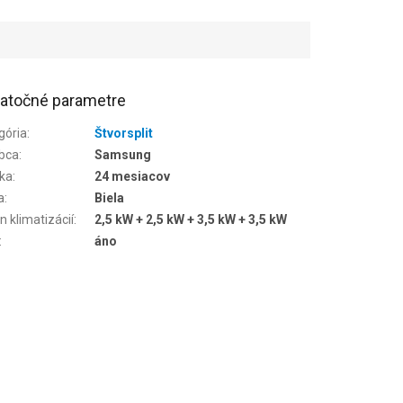
atočné parametre
gória
:
Štvorsplit
bca
:
Samsung
ka
:
24 mesiacov
a
:
Biela
n klimatizácií
:
2,5 kW + 2,5 kW + 3,5 kW + 3,5 kW
:
áno