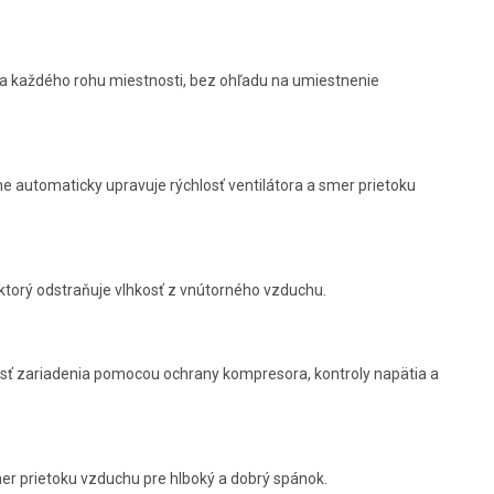
a každého rohu miestnosti, bez ohľadu na umiestnenie
ne automaticky upravuje rýchlosť ventilátora a smer prietoku
ktorý odstraňuje vlhkosť z vnútorného vzduchu.
osť zariadenia pomocou ochrany kompresora, kontroly napätia a
smer prietoku vzduchu pre hlboký a dobrý spánok.