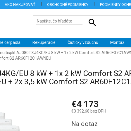
AKO NAKUPOVAŤ
OBCHODNÉ PODMIENKY
PODMIENKY OCH
né čerpadlá
Rekuperácie
Čističky vzduchu
Montáž
ultisplit AJ080TXJ4KG/EU 8 kW + 1x 2 kW Comfort S2 AR60F07C1AW
mfort S2 AR60F12C1AWNEU
J4KG/EU 8 kW + 1x 2 kW Comfort S2 
U + 2x 3,5 kW Comfort S2 AR60F12
€4 173
€3 392,68 bez DPH
Jednotková
Na dotaz
cena: