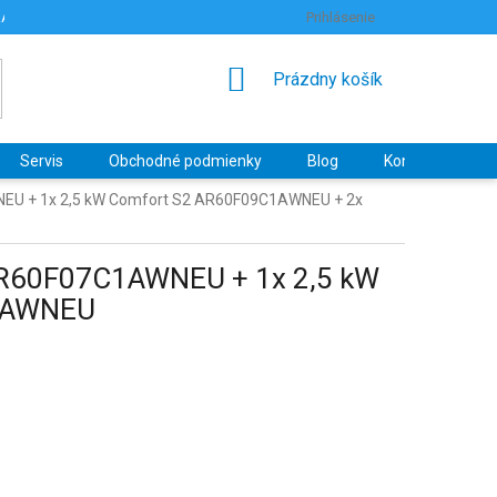
RANY OSOBNÝCH ÚDAJOV
HODNOTENIE OBCHODU
Prihlásenie
NÁKUPNÝ
Prázdny košík
KOŠÍK
Servis
Obchodné podmienky
Blog
Kontakty
NEU + 1x 2,5 kW Comfort S2 AR60F09C1AWNEU + 2x
AR60F07C1AWNEU + 1x 2,5 kW
C1AWNEU