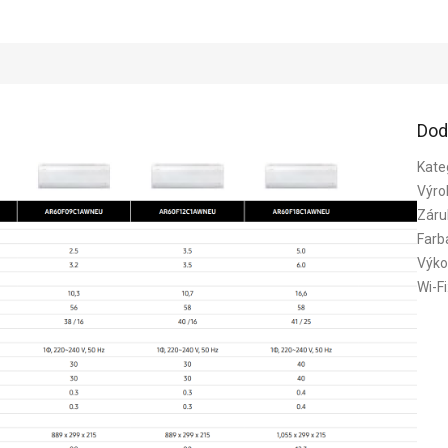
Dod
Kate
Výro
Záru
Farb
Výko
Wi-Fi