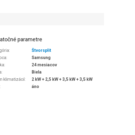
atočné parametre
gória
:
Štvorsplit
bca
:
Samsung
ka
:
24 mesiacov
a
:
Biela
n klimatizácií
:
2 kW + 2,5 kW + 3,5 kW + 3,5 kW
:
áno