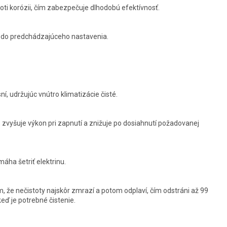
ti korózii, čím zabezpečuje dlhodobú efektívnosť.
i do predchádzajúceho nastavenia.
í, udržujúc vnútro klimatizácie čisté.
 zvyšuje výkon pri zapnutí a znižuje po dosiahnutí požadovanej
áha šetriť elektrinu.
, že nečistoty najskôr zmrazí a potom odplaví, čím odstráni až 99
keď je potrebné čistenie.