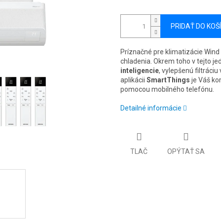
PRIDAŤ DO KOŠ
Príznačné pre klimatizácie Wind 
chladenia. Okrem toho v tejto 
inteligencie
, vylepšenú filtrác
aplikácii
SmartThings
je Váš ko
pomocou mobilného telefónu.
Detailné informácie
TLAČ
OPÝTAŤ SA