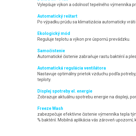
Vylepšuje výkon a odolnosť tepelného výmenníka pro
Automatický reštart
Po výpadku prúdu sa klimatizácia automaticky vrát
Ekologický mód
Reguluje teplotu a výkon pre úspornú prevádzku.
Samočistenie
Automatické čistenie zabraňuje rastu baktérií a plesn
Automatická regulácia ventilátora
Nastavuje optimálny prietok vzduchu podľa potreby,
teploty.
Displej spotreby el. energie
Zobrazuje aktuálnu spotrebu energie na displeji, pom
Freeze Wash
zabezpečuje efektívne čistenie výmenníka tepla tým
% baktérií. Mobilná aplikácia vás zároveň upozorní, 