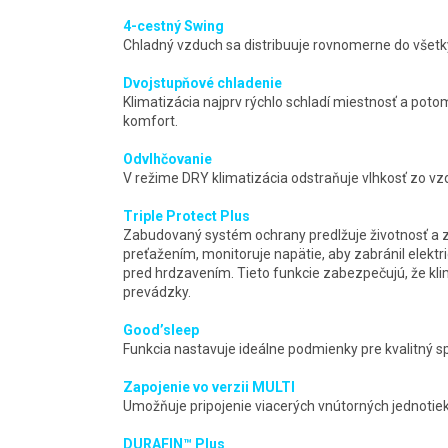
4-cestný Swing
Chladný vzduch sa distribuuje rovnomerne do všetký
Dvojstupňové chladenie
Klimatizácia najprv rýchlo schladí miestnosť a pot
komfort.
Odvlhčovanie
V režime DRY klimatizácia odstraňuje vlhkosť zo vz
Triple Protect Plus
Zabudovaný systém ochrany predlžuje životnosť a zv
preťažením, monitoruje napätie, aby zabránil elek
pred hrdzavením. Tieto funkcie zabezpečujú, že kli
prevádzky.
Good’sleep
Funkcia nastavuje ideálne podmienky pre kvalitný s
Zapojenie vo verzii MULTI
Umožňuje pripojenie viacerých vnútorných jednotiek 
DURAFIN™ Plus