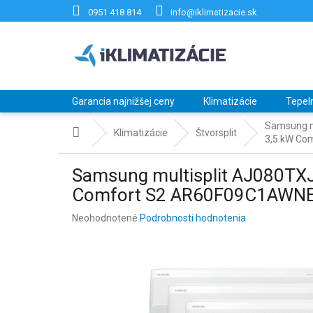
Prejsť
0951 418 814
info@iklimatizacie.sk
na
obsah
Garancia najnižšej ceny
Klimatizácie
Tepel
Samsung m
Domov
Klimatizácie
Štvorsplit
3,5 kW Co
Samsung multisplit AJ080TX
Comfort S2 AR60F09C1AWNE
Priemerné
Neohodnotené
Podrobnosti hodnotenia
hodnotenie
produktu
je
0,0
z
5
hviezdičiek.