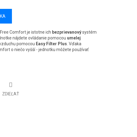
ÍKA
Free Comfort je istotne ich
bezprievanový
systém
jednotke nájdete ovládanie pomocou
umelej
iu vzduchu pomocou
Easy Filter Plus
. Vďaka
mfort o niečo vyšší - jednotku môžete používať
ZDIEĽAŤ