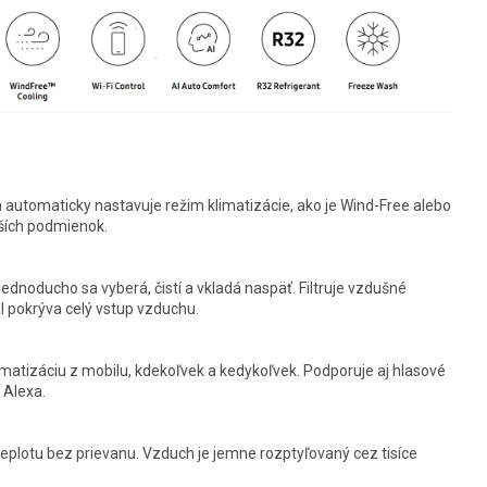
a automaticky nastavuje režim klimatizácie, ako je Wind-Free alebo
jších podmienok.
, jednoducho sa vyberá, čistí a vkladá naspäť. Filtruje vzdušné
ál pokrýva celý vstup vzduchu.
atizáciu z mobilu, kdekoľvek a kedykoľvek. Podporuje aj hlasové
 Alexa.
eplotu bez prievanu. Vzduch je jemne rozptyľovaný cez tisíce