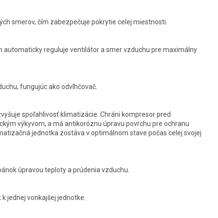
ch smerov, čím zabezpečuje pokrytie celej miestnosti.
om automaticky reguluje ventilátor a smer vzduchu pre maximálny
duchu, fungujúc ako odvlhčovač.
yšuje spoľahlivosť klimatizácie. Chráni kompresor pred
trickým výkyvom, a má antikoróznu úpravu povrchu pre ochranu
matizačná jednotka zostáva v optimálnom stave počas celej svojej
pánok úpravou teploty a prúdenia vzduchu.
k jednej vonkajšej jednotke.