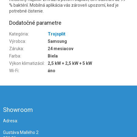
% baktérií. Mobilná aplikácia vás zároveň upozorní, keď je
potrebné čistenie.
Dodatočné parametre
Kategória
:
Trojsplit
Výrobca
:
Samsung
Záruka
:
24 mesiacov
Farba
:
Biela
Výkon klimatizácií
:
2,5 kW + 2,5 kW + 5 kW
Wi-Fi
:
áno
Z
á
p
ä
Showroom
t
i
Adresa:
e
Gustáva Mallého 2