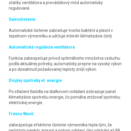
otáčky ventilátora a prevádzkový mód automaticky
regulované.
Samočistenie
Automatické čistenie zabraňuje tvorbe baktérií a plesní v
tepelnom výmenníku a udržuje interiér klimatizácie čistý.
Automatická regulácia ventilátora
Funkcia zabezpečuje prívod optimálneho množstva vzduchu
podľa aktuálnej potreby, automaticky prepne na vysoký výkon
a po dosiahnutí požadovanej teploty zníži výkon.
Displej spotreby el. energie
Po stlačení tlačidla na diaľkovom ovládaní zobrazuje panel
klimatizácie spotrebu energie, čo pomáha znižovať spotrebu
elektrickej energie.
Freeze Wash
zabezpečuje efektívne čistenie výmenníka tepla tým, že
nečistoty najskôr zmrazí a potom odplaví, čím odstráni až 99