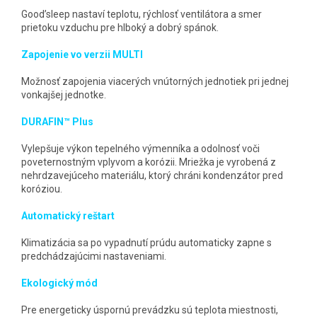
Good’sleep nastaví teplotu, rýchlosť ventilátora a smer
prietoku vzduchu pre hlboký a dobrý spánok.
Zapojenie vo verzii MULTI
Možnosť zapojenia viacerých vnútorných jednotiek pri jednej
vonkajšej jednotke.
DURAFIN™ Plus
Vylepšuje výkon tepelného výmenníka a odolnosť voči
poveternostným vplyvom a korózii. Mriežka je vyrobená z
nehrdzavejúceho materiálu, ktorý chráni kondenzátor pred
koróziou.
Automatický reštart
Klimatizácia sa po vypadnutí prúdu automaticky zapne s
predchádzajúcimi nastaveniami.
Ekologický mód
Pre energeticky úspornú prevádzku sú teplota miestnosti,