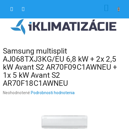
Prejsť
NÁKU
na
obsah
KOŠÍK
Samsung multisplit
AJ068TXJ3KG/EU 6,8 kW + 2x 2,5
kW Avant S2 AR70F09C1AWNEU +
1x 5 kW Avant S2
AR70F18C1AWNEU
Priemerné
Neohodnotené
Podrobnosti hodnotenia
hodnotenie
produktu
je
0,0
z
5