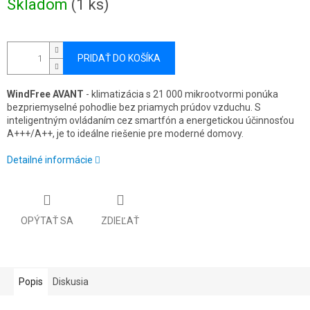
Skladom
(1 ks)
cena:
PRIDAŤ DO KOŠÍKA
WindFree AVANT
- klimatizácia s 21 000 mikrootvormi ponúka
bezpriemyselné pohodlie bez priamych prúdov vzduchu. S
inteligentným ovládaním cez smartfón a energetickou účinnosťou
A+++/A++, je to ideálne riešenie pre moderné domovy.
Detailné informácie
OPÝTAŤ SA
ZDIEĽAŤ
Popis
Diskusia