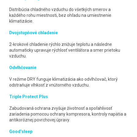
Distribúcia chladného vzduchu do všetkých smerov a
každého rohu miestnosti, bez ohľadu na umiestnenie
klimatizácie.
Dvojstupňové chladenie
2-krokové chladenie rýchlo znižuje teplotu a následne
automaticky upravuje rýchlosť ventilátora a smer prietoku
vzduchu.
Odvlhčovanie
V režime DRY funguje klimatizácia ako odvlhčovač, ktorý
odstraňuje vlhkosť z vnútorného vzduchu.
Triple Protect Plus
Zabudovaná ochrana zvyšuje životnosť a spoľahlivosť
zariadenia pomocou ochrany kompresora, kontroly napätia a
antikoróznej povrchovej úpravy.
Good’sleep