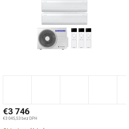
hviezdičiek.
€3 746
€3 045,53 bez DPH
Jednotková