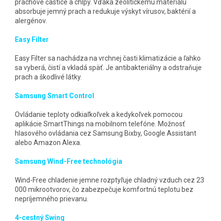
prachové častice a chlpy. Vďaka zeolitickému materiálu
absorbuje jemný prach a redukuje výskyt vírusov, baktérií a
alergénov.
Easy Filter
Easy Filter sa nachádza na vrchnej časti klimatizácie a ľahko
sa vyberá, čistí a vkladá späť. Je antibakteriálny a odstraňuje
prach a škodlivé látky.
Samsung Smart Control
Ovládanie teploty odkiaľkoľvek a kedykoľvek pomocou
aplikácie SmartThings na mobilnom telefóne. Možnosť
hlasového ovládania cez Samsung Bixby, Google Assistant
alebo Amazon Alexa.
Samsung Wind-Free technológia
Wind-Free chladenie jemne rozptyľuje chladný vzduch cez 23
000 mikrootvorov, čo zabezpečuje komfortnú teplotu bez
nepríjemného prievanu.
4-cestný Swing