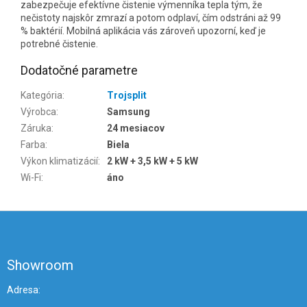
zabezpečuje efektívne čistenie výmenníka tepla tým, že
nečistoty najskôr zmrazí a potom odplaví, čím odstráni až 99
% baktérií. Mobilná aplikácia vás zároveň upozorní, keď je
potrebné čistenie.
Dodatočné parametre
Kategória
:
Trojsplit
Výrobca
:
Samsung
Záruka
:
24 mesiacov
Farba
:
Biela
Výkon klimatizácií
:
2 kW + 3,5 kW + 5 kW
Wi-Fi
:
áno
Z
á
p
ä
Showroom
t
i
Adresa: