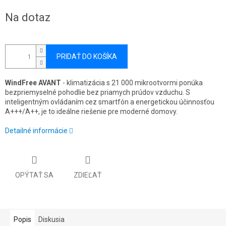
Jednotková
Na dotaz
cena:
PRIDAŤ DO KOŠÍKA
WindFree AVANT
- klimatizácia s 21 000 mikrootvormi ponúka
bezpriemyselné pohodlie bez priamych prúdov vzduchu. S
inteligentným ovládaním cez smartfón a energetickou účinnosťou
A+++/A++, je to ideálne riešenie pre moderné domovy.
Detailné informácie
OPÝTAŤ SA
ZDIEĽAŤ
Popis
Diskusia