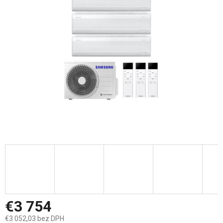
5
hviezdičiek.
€3 754
€3 052,03 bez DPH