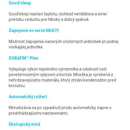
Good’sleep
Good’sleep nastaví teplotu, rýchlosť ventilátora a smer
prietoku vzduchu pre hlboký a dobrý spánok.
Zapojenie vo verzii MULTI
Možnosť zapojenia viacerých vnútorných jednotiek pri jednej
vonkajšej jednotke.
DURAFIN™ Plus
Vylepšuje výkon tepelného výmenníka a odolnosť voči
poveternostným vplyvom a korózii. Mriežka je vyrobená z
nehrdzavejúceho materiálu, ktorý chráni kondenzátor pred
koróziou.
Automatický reštart
Klimatizácia sa po vypadnutí prúdu automaticky zapne s
predchádzajúcimi nastaveniami.
Ekologický mód