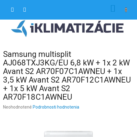
Prejsť
NÁKU
na
obsah
KOŠÍK
Samsung multisplit
AJ068TXJ3KG/EU 6,8 kW + 1x 2 kW
Avant S2 AR70F07C1AWNEU + 1x
3,5 kW Avant S2 AR70F12C1AWNEU
+ 1x 5 kW Avant S2
AR70F18C1AWNEU
Priemerné
Neohodnotené
Podrobnosti hodnotenia
hodnotenie
produktu
je
0,0
z