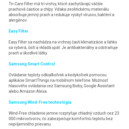
Tri-Care Filter má tri vrstvy, ktoré zachytávajú väčšie
prachové častice a chlpy. Vďaka zeolitickému materiálu
absorbuje jemný prach a redukuje výskyt vírusov, baktérií a
alergénov.
Easy Filter
Easy Filter sa nachádza na vrchnej časti klimatizácie a ľahko
sa vyberá, čistí a vkladá späť. Je antibakteriálny a odstraňuje
prach a škodlivé látky.
Samsung Smart Control
Ovládanie teploty odkiaľkoľvek a kedykoľvek pomocou
aplikácie SmartThings na mobilnom telefóne. Možnosť
hlasového ovládania cez Samsung Bixby, Google Assistant
alebo Amazon Alexa.
Samsung Wind-Free technológia
Wind-Free chladenie jemne rozptyľuje chladný vzduch cez 23
000 mikrootvorov, čo zabezpečuje komfortnú teplotu bez
nepríjemného prievanu.