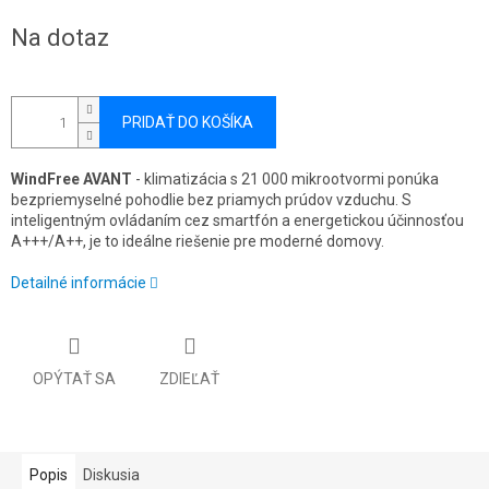
Jednotková
Na dotaz
cena:
PRIDAŤ DO KOŠÍKA
WindFree AVANT
- klimatizácia s 21 000 mikrootvormi ponúka
bezpriemyselné pohodlie bez priamych prúdov vzduchu. S
inteligentným ovládaním cez smartfón a energetickou účinnosťou
A+++/A++, je to ideálne riešenie pre moderné domovy.
Detailné informácie
OPÝTAŤ SA
ZDIEĽAŤ
Popis
Diskusia