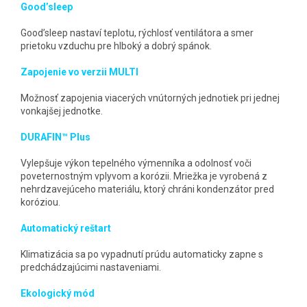
Good’sleep
Good’sleep nastaví teplotu, rýchlosť ventilátora a smer
prietoku vzduchu pre hlboký a dobrý spánok.
Zapojenie vo verzii MULTI
Možnosť zapojenia viacerých vnútorných jednotiek pri jednej
vonkajšej jednotke.
DURAFIN™ Plus
Vylepšuje výkon tepelného výmenníka a odolnosť voči
poveternostným vplyvom a korózii. Mriežka je vyrobená z
nehrdzavejúceho materiálu, ktorý chráni kondenzátor pred
koróziou.
Automatický reštart
Klimatizácia sa po vypadnutí prúdu automaticky zapne s
predchádzajúcimi nastaveniami.
Ekologický mód