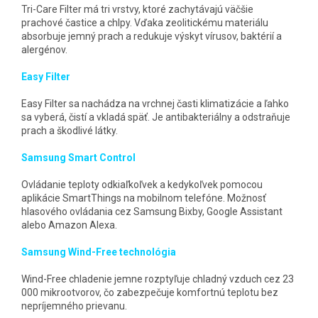
Tri-Care Filter má tri vrstvy, ktoré zachytávajú väčšie
prachové častice a chlpy. Vďaka zeolitickému materiálu
absorbuje jemný prach a redukuje výskyt vírusov, baktérií a
alergénov.
Easy Filter
Easy Filter sa nachádza na vrchnej časti klimatizácie a ľahko
sa vyberá, čistí a vkladá späť. Je antibakteriálny a odstraňuje
prach a škodlivé látky.
Samsung Smart Control
Ovládanie teploty odkiaľkoľvek a kedykoľvek pomocou
aplikácie SmartThings na mobilnom telefóne. Možnosť
hlasového ovládania cez Samsung Bixby, Google Assistant
alebo Amazon Alexa.
Samsung Wind-Free technológia
Wind-Free chladenie jemne rozptyľuje chladný vzduch cez 23
000 mikrootvorov, čo zabezpečuje komfortnú teplotu bez
nepríjemného prievanu.