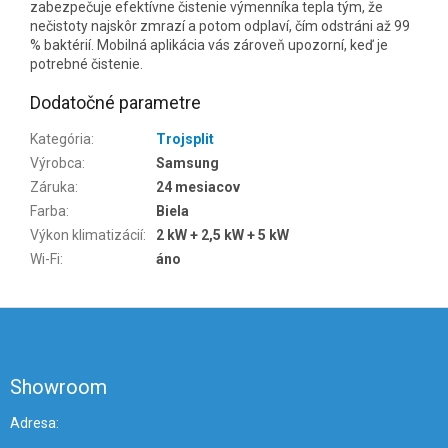
zabezpečuje efektívne čistenie výmenníka tepla tým, že
nečistoty najskôr zmrazí a potom odplaví, čím odstráni až 99
% baktérií. Mobilná aplikácia vás zároveň upozorní, keď je
potrebné čistenie.
Dodatočné parametre
Kategória
:
Trojsplit
Výrobca
:
Samsung
Záruka
:
24 mesiacov
Farba
:
Biela
Výkon klimatizácií
:
2 kW + 2,5 kW + 5 kW
Wi-Fi
:
áno
Z
á
p
ä
Showroom
t
i
Adresa: