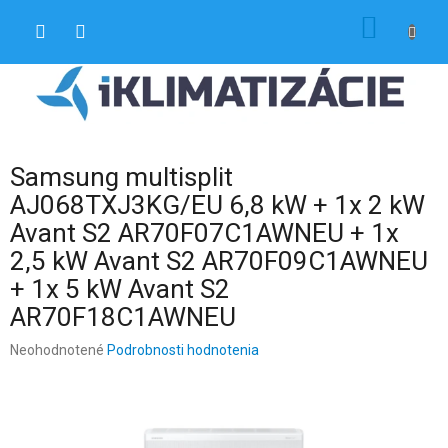
Prejsť
NÁKU
na
obsah
KOŠÍK
Samsung multisplit
AJ068TXJ3KG/EU 6,8 kW + 1x 2 kW
Avant S2 AR70F07C1AWNEU + 1x
2,5 kW Avant S2 AR70F09C1AWNEU
+ 1x 5 kW Avant S2
AR70F18C1AWNEU
Priemerné
Neohodnotené
Podrobnosti hodnotenia
hodnotenie
produktu
je
0,0
z