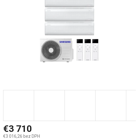
5
hviezdičiek.
€3 710
€3 016,26 bez DPH