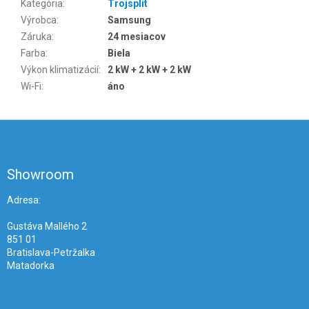
Kategória
:
Trojsplit
Výrobca
:
Samsung
Záruka
:
24 mesiacov
Farba
:
Biela
Výkon klimatizácií
:
2 kW + 2 kW + 2 kW
Wi-Fi
:
áno
Z
á
p
ä
Showroom
t
i
Adresa:
e
Gustáva Mallého 2
851 01
Bratislava-Petržalka
Matadorka