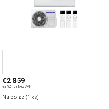
€2 859
€2 324,39 bez DPH
Jednotková
Na dotaz
(1 ks)
cena: