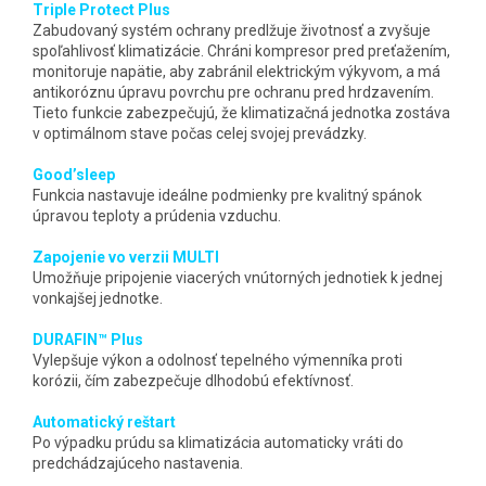
Triple Protect Plus
Zabudovaný systém ochrany predlžuje životnosť a zvyšuje
spoľahlivosť klimatizácie. Chráni kompresor pred preťažením,
monitoruje napätie, aby zabránil elektrickým výkyvom, a má
antikoróznu úpravu povrchu pre ochranu pred hrdzavením.
Tieto funkcie zabezpečujú, že klimatizačná jednotka zostáva
v optimálnom stave počas celej svojej prevádzky.
Good’sleep
Funkcia nastavuje ideálne podmienky pre kvalitný spánok
úpravou teploty a prúdenia vzduchu.
Zapojenie vo verzii MULTI
Umožňuje pripojenie viacerých vnútorných jednotiek k jednej
vonkajšej jednotke.
DURAFIN™ Plus
Vylepšuje výkon a odolnosť tepelného výmenníka proti
korózii, čím zabezpečuje dlhodobú efektívnosť.
Automatický reštart
Po výpadku prúdu sa klimatizácia automaticky vráti do
predchádzajúceho nastavenia.