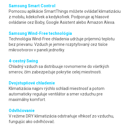
Samsung Smart Control
Pomocou aplikácie SmartThings môžete ovládať klimatizáciu
z mobilu, kdekoľvek a kedykoľvek. Podporuje aj hlasové
ovládanie cez Bixby, Google Asistent alebo Amazon Alexa.
Samsung Wind-Free technológia
Technológia Wind-Free chladenia udržuje príjemnú teplotu
bez prievanu. Vzduch je jemne rozptyľovaný cez tisíce
mikrootvorov v paneli jednotky.
4-cestný Swing
Chladný vzduch sa distribuuje rovnomerne do všetkých
smerov, čím zabezpečuje pokrytie celej miestnosti.
Dvojstupňové chladenie
Klimatizácia najprv rýchlo schladí miestnosť a potom
automaticky reguluje ventilátor a smer vzduchu pre
maximálny komfort.
Odvlhčovanie
V režime DRY klimatizácia odstraňuje vlhkosť zo vzduchu,
fungujúc ako odvlhčovač.