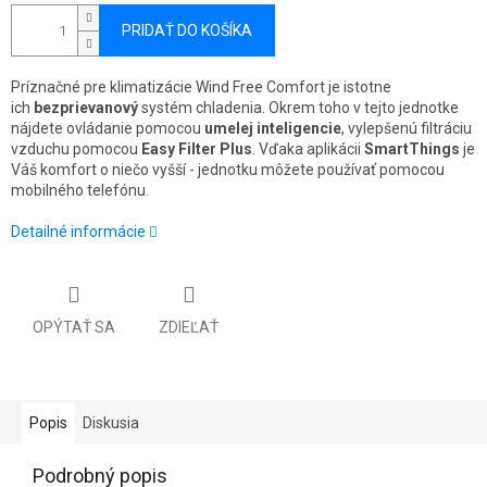
PRIDAŤ DO KOŠÍKA
Príznačné pre klimatizácie Wind Free Comfort je istotne
ich
bezprievanový
systém chladenia. Okrem toho v tejto jednotke
nájdete ovládanie pomocou
umelej inteligencie
, vylepšenú filtráciu
vzduchu pomocou
Easy Filter Plus
. Vďaka aplikácii
SmartThings
je
Váš komfort o niečo vyšší - jednotku môžete používať pomocou
mobilného telefónu.
Detailné informácie
OPÝTAŤ SA
ZDIEĽAŤ
Popis
Diskusia
Podrobný popis