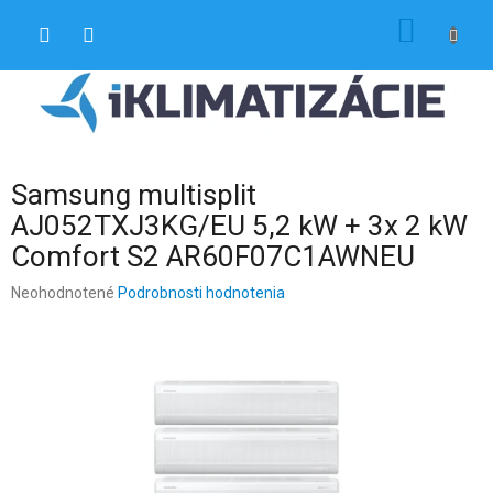
Prejsť
NÁKU
na
obsah
KOŠÍK
Samsung multisplit
AJ052TXJ3KG/EU 5,2 kW + 3x 2 kW
Comfort S2 AR60F07C1AWNEU
Priemerné
Neohodnotené
Podrobnosti hodnotenia
hodnotenie
produktu
je
0,0
z
5
hviezdičiek.