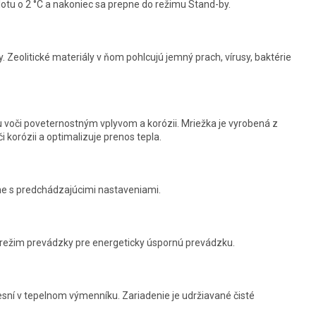
lotu o 2 °C a nakoniec sa prepne do režimu Stand-by.
y. Zeolitické materiály v ňom pohlcujú jemný prach, vírusy, baktérie
voči poveternostným vplyvom a korózii. Mriežka je vyrobená z
 korózii a optimalizuje prenos tepla.
ne s predchádzajúcimi nastaveniami.
 a režim prevádzky pre energeticky úspornú prevádzku.
esní v tepelnom výmenníku. Zariadenie je udržiavané čisté