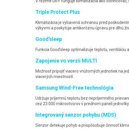
V režime DRY funguje klimatizácia ako odvlhčovač, 
Triple Protect Plus
Klimatizácia je vybavená ochranou pred poškodením
výkyvmi a poskytuje antikoróznu úpravu pre dlhú ži
Good’sleep
Funkcia Good’sleep optimalizuje teplotu, ventiláciu 
Zapojenie vo verzii MULTI
Možnosť pripojiť viacero vnútorných jednotiek na je
viacerých miestností.
Samsung Wind-Free technológia
Udržuje príjemnú teplotu bez nepríjemného priev
cez 23 000 mikrootvorov v prednom paneli jednotky
Integrovaný senzor pohybu (MDS)
Senzor detekuje pohyb a prispôsobuje činnosť klimat