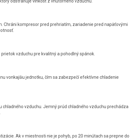
ktorý odstraňuje vlhkosť z vnútorného vzduchu.
. Chráni kompresor pred prehriatím, zariadenie pred napäťovými
votnosť.
a prietok vzduchu pre kvalitný a pohodlný spánok.
dnu vonkajšiu jednotku, čím sa zabezpečí efektívne chladenie
anu chladného vzduchu. Jemný prúd chladného vzduchu prechádza
.
izácie. Ak v miestnosti nie je pohyb, po 20 minútach sa prepne do