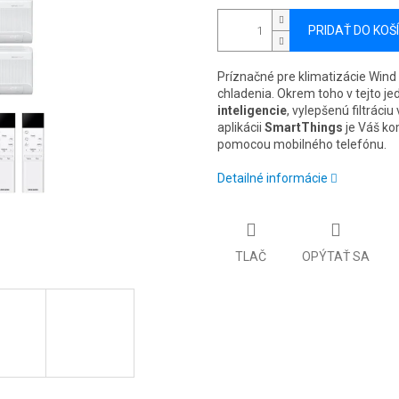
PRIDAŤ DO KOŠ
Príznačné pre klimatizácie Wind F
chladenia. Okrem toho v tejto j
inteligencie
, vylepšenú filtrác
aplikácii
SmartThings
je Váš ko
pomocou mobilného telefónu.
Detailné informácie
TLAČ
OPÝTAŤ SA