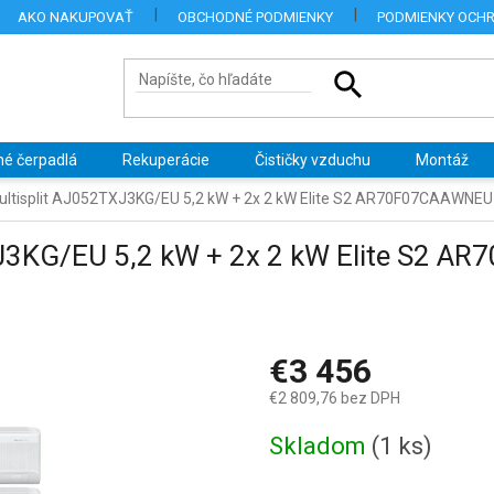
AKO NAKUPOVAŤ
OBCHODNÉ PODMIENKY
PODMIENKY OCH
né čerpadlá
Rekuperácie
Čističky vzduchu
Montáž
tisplit AJ052TXJ3KG/EU 5,2 kW + 2x 2 kW Elite S2 AR70F07CAAWNEU
J3KG/EU 5,2 kW + 2x 2 kW Elite S2 A
€3 456
€2 809,76 bez DPH
Jednotková
Skladom
(1 ks)
cena: