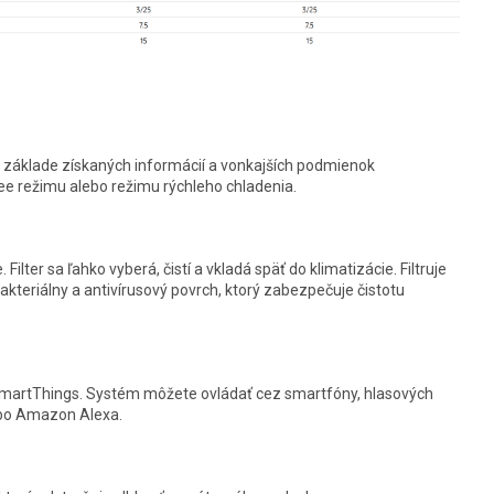
Na základe získaných informácií a vonkajších podmienok
ee režimu alebo režimu rýchleho chladenia.
Filter sa ľahko vyberá, čistí a vkladá späť do klimatizácie. Filtruje
akteriálny a antivírusový povrch, ktorý zabezpečuje čistotu
 SmartThings. Systém môžete ovládať cez smartfóny, hlasových
ebo Amazon Alexa.