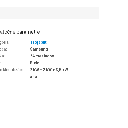
atočné parametre
gória
:
Trojsplit
bca
:
Samsung
ka
:
24 mesiacov
a
:
Biela
n klimatizácií
:
2 kW + 2 kW + 3,5 kW
:
áno