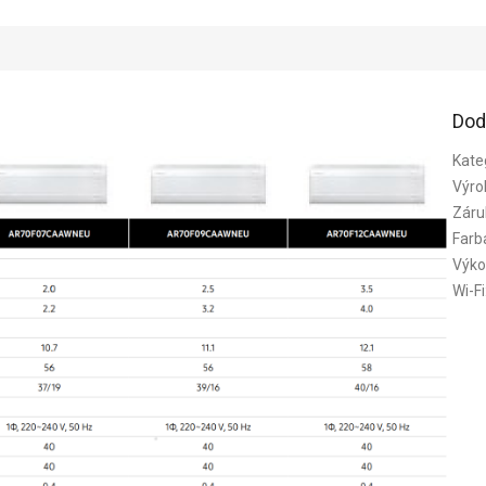
Dod
Kate
Výro
Záru
Farb
Výko
Wi-Fi