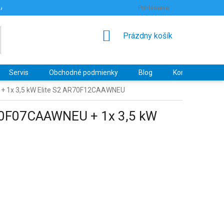
RANY OSOBNÝCH ÚDAJOV
HODNOTENIE OBCHODU
Prihlásenie
NÁKUPNÝ
Prázdny košík
KOŠÍK
Servis
Obchodné podmienky
Blog
Kontakty
 + 1x 3,5 kW Elite S2 AR70F12CAAWNEU
R70F07CAAWNEU + 1x 3,5 kW