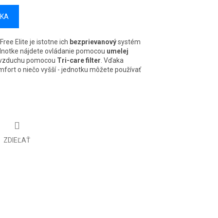
ÍKA
ree Elite je istotne ich
bezprievanový
systém
ednotke nájdete ovládanie pomocou
umelej
iu vzduchu pomocou
Tri-care filter
. Vďaka
mfort o niečo vyšší - jednotku môžete používať
ZDIEĽAŤ