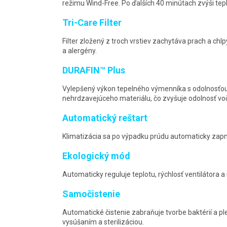
režimu Wind-Free. Po ďalších 40 minútach zvýši tep
Tri-Care Filter
Filter zložený z troch vrstiev zachytáva prach a chlp
a alergény.
DURAFIN™ Plus
Vylepšený výkon tepelného výmenníka s odolnosťou 
nehrdzavejúceho materiálu, čo zvyšuje odolnosť voči
Automatický reštart
Klimatizácia sa po výpadku prúdu automaticky zap
Ekologický mód
Automaticky reguluje teplotu, rýchlosť ventilátora
Samočistenie
Automatické čistenie zabraňuje tvorbe baktérií a pl
vysúšaním a sterilizáciou.