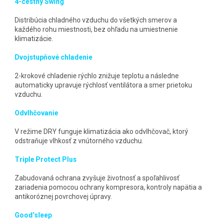
4-cestný Swing
Distribúcia chladného vzduchu do všetkých smerov a
každého rohu miestnosti, bez ohľadu na umiestnenie
klimatizácie.
Dvojstupňové chladenie
2-krokové chladenie rýchlo znižuje teplotu a následne
automaticky upravuje rýchlosť ventilátora a smer prietoku
vzduchu.
Odvlhčovanie
V režime DRY funguje klimatizácia ako odvlhčovač, ktorý
odstraňuje vlhkosť z vnútorného vzduchu.
Triple Protect Plus
Zabudovaná ochrana zvyšuje životnosť a spoľahlivosť
zariadenia pomocou ochrany kompresora, kontroly napätia a
antikoróznej povrchovej úpravy.
Good’sleep