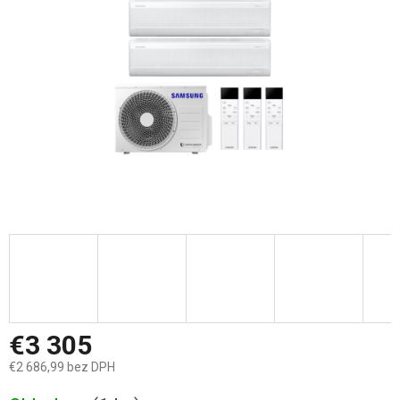
hviezdičiek.
€3 305
€2 686,99 bez DPH
Jednotková