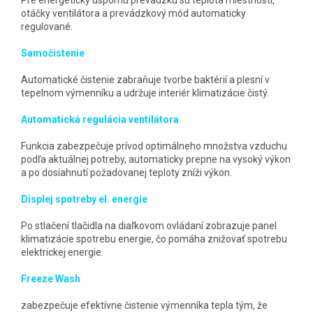
Pre energeticky úspornú prevádzku sú teplota miestnosti,
otáčky ventilátora a prevádzkový mód automaticky
regulované.
Samočistenie
Automatické čistenie zabraňuje tvorbe baktérií a plesní v
tepelnom výmenníku a udržuje interiér klimatizácie čistý.
Automatická regulácia ventilátora
Funkcia zabezpečuje prívod optimálneho množstva vzduchu
podľa aktuálnej potreby, automaticky prepne na vysoký výkon
a po dosiahnutí požadovanej teploty zníži výkon.
Displej spotreby el. energie
Po stlačení tlačidla na diaľkovom ovládaní zobrazuje panel
klimatizácie spotrebu energie, čo pomáha znižovať spotrebu
elektrickej energie.
Freeze Wash
zabezpečuje efektívne čistenie výmenníka tepla tým, že