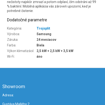
nečistoty najskôr zmrazí a potom odplaví, čím odstráni až 99
% baktérií. Mobilná aplikácia vás zároveň upozorní, keď je
potrebné čistenie.
Dodatočné parametre
Kategória
:
Trojsplit
Výrobca
:
Samsung
Záruka
:
24 mesiacov
Farba
:
Biela
Výkon klimatizácií
:
2,5 kW + 2,5 kW + 3,5 kW
Wi-Fi
:
áno
Z
á
p
ä
Showroom
t
i
Adresa:
e
Gustáva Mallého 2