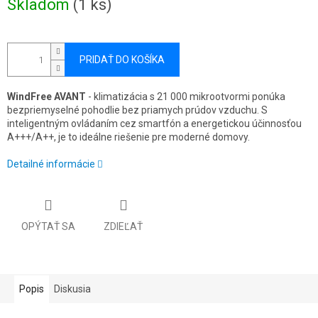
Skladom
(1 ks)
cena:
PRIDAŤ DO KOŠÍKA
WindFree AVANT
- klimatizácia s 21 000 mikrootvormi ponúka
bezpriemyselné pohodlie bez priamych prúdov vzduchu. S
inteligentným ovládaním cez smartfón a energetickou účinnosťou
A+++/A++, je to ideálne riešenie pre moderné domovy.
Detailné informácie
OPÝTAŤ SA
ZDIEĽAŤ
Popis
Diskusia