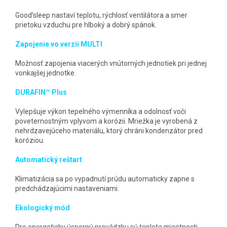
Good’sleep nastaví teplotu, rýchlosť ventilátora a smer
prietoku vzduchu pre hlboký a dobrý spánok.
Zapojenie vo verzii MULTI
Možnosť zapojenia viacerých vnútorných jednotiek pri jednej
vonkajšej jednotke.
DURAFIN™ Plus
Vylepšuje výkon tepelného výmenníka a odolnosť voči
poveternostným vplyvom a korózii. Mriežka je vyrobená z
nehrdzavejúceho materiálu, ktorý chráni kondenzátor pred
koróziou.
Automatický reštart
Klimatizácia sa po vypadnutí prúdu automaticky zapne s
predchádzajúcimi nastaveniami.
Ekologický mód