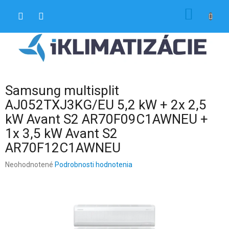
Prejsť
NÁKU
na
obsah
KOŠÍK
Samsung multisplit
AJ052TXJ3KG/EU 5,2 kW + 2x 2,5
kW Avant S2 AR70F09C1AWNEU +
1x 3,5 kW Avant S2
AR70F12C1AWNEU
Priemerné
Neohodnotené
Podrobnosti hodnotenia
hodnotenie
produktu
je
0,0
z
5