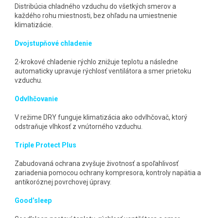
Distribúcia chladného vzduchu do všetkých smerov a
každého rohu miestnosti, bez ohľadu na umiestnenie
klimatizácie.
Dvojstupňové chladenie
2-krokové chladenie rýchlo znižuje teplotu a následne
automaticky upravuje rýchlosť ventilátora a smer prietoku
vzduchu.
Odvlhčovanie
V režime DRY funguje klimatizácia ako odvlhčovač, ktorý
odstraňuje vlhkosť z vnútorného vzduchu.
Triple Protect Plus
Zabudovaná ochrana zvyšuje životnosť a spoľahlivosť
zariadenia pomocou ochrany kompresora, kontroly napätia a
antikoróznej povrchovej úpravy.
Good’sleep