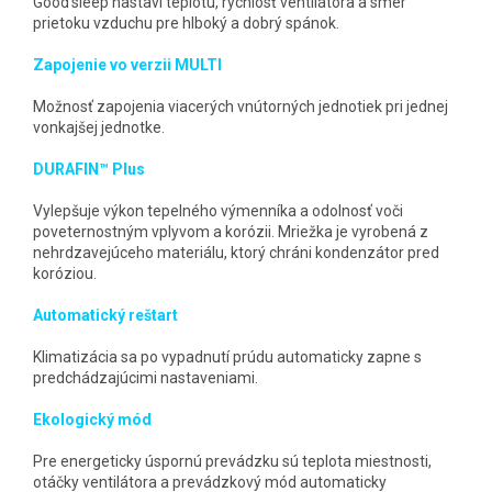
Good’sleep nastaví teplotu, rýchlosť ventilátora a smer
prietoku vzduchu pre hlboký a dobrý spánok.
Zapojenie vo verzii MULTI
Možnosť zapojenia viacerých vnútorných jednotiek pri jednej
vonkajšej jednotke.
DURAFIN™ Plus
Vylepšuje výkon tepelného výmenníka a odolnosť voči
poveternostným vplyvom a korózii. Mriežka je vyrobená z
nehrdzavejúceho materiálu, ktorý chráni kondenzátor pred
koróziou.
Automatický reštart
Klimatizácia sa po vypadnutí prúdu automaticky zapne s
predchádzajúcimi nastaveniami.
Ekologický mód
Pre energeticky úspornú prevádzku sú teplota miestnosti,
otáčky ventilátora a prevádzkový mód automaticky