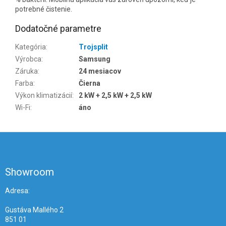
potrebné čistenie.
Dodatočné parametre
Kategória
:
Trojsplit
Výrobca
:
Samsung
Záruka
:
24 mesiacov
Farba
:
Čierna
Výkon klimatizácií
:
2 kW + 2,5 kW + 2,5 kW
Wi-Fi
:
áno
Z
á
p
ä
Showroom
t
i
Adresa:
e
Gustáva Mallého 2
851 01