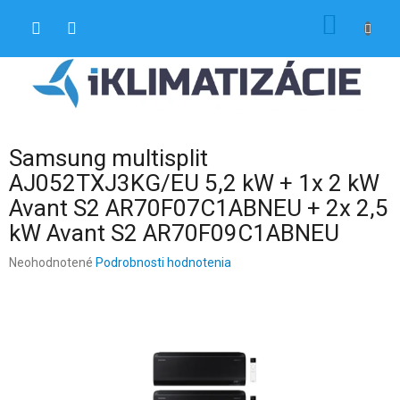
Prejsť
NÁKU
na
obsah
KOŠÍK
Samsung multisplit
AJ052TXJ3KG/EU 5,2 kW + 1x 2 kW
Avant S2 AR70F07C1ABNEU + 2x 2,5
kW Avant S2 AR70F09C1ABNEU
Priemerné
Neohodnotené
Podrobnosti hodnotenia
hodnotenie
produktu
je
0,0
z
5
hviezdičiek.