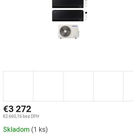
€3 272
€2 660,16 bez DPH
Jednotková
Skladom
(1 ks)
cena: