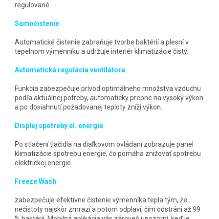
regulované.
Samočistenie
Automatické čistenie zabraňuje tvorbe baktérií a plesní v
tepelnom výmenníku a udržuje interiér klimatizácie čistý.
Automatická regulácia ventilátora
Funkcia zabezpečuje prívod optimálneho množstva vzduchu
podľa aktuálnej potreby, automaticky prepne na vysoký výkon
a po dosiahnutí požadovanej teploty zníži výkon.
Displej spotreby el. energie
Po stlačení tlačidla na diaľkovom ovládaní zobrazuje panel
klimatizácie spotrebu energie, čo pomáha znižovať spotrebu
elektrickej energie.
Freeze Wash
zabezpečuje efektívne čistenie výmenníka tepla tým, že
nečistoty najskôr zmrazí a potom odplaví, čím odstráni až 99
% baktérií. Mobilná aplikácia vás zároveň upozorní, keď je