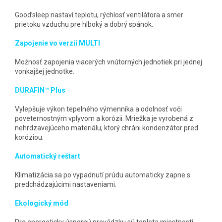
Good’sleep nastaví teplotu, rýchlosť ventilátora a smer
prietoku vzduchu pre hlboký a dobrý spánok.
Zapojenie vo verzii MULTI
Možnosť zapojenia viacerých vnútorných jednotiek pri jednej
vonkajšej jednotke.
DURAFIN™ Plus
Vylepšuje výkon tepelného výmenníka a odolnosť voči
poveternostným vplyvom a korózii. Mriežka je vyrobená z
nehrdzavejúceho materiálu, ktorý chráni kondenzátor pred
koróziou.
Automatický reštart
Klimatizácia sa po vypadnutí prúdu automaticky zapne s
predchádzajúcimi nastaveniami.
Ekologický mód