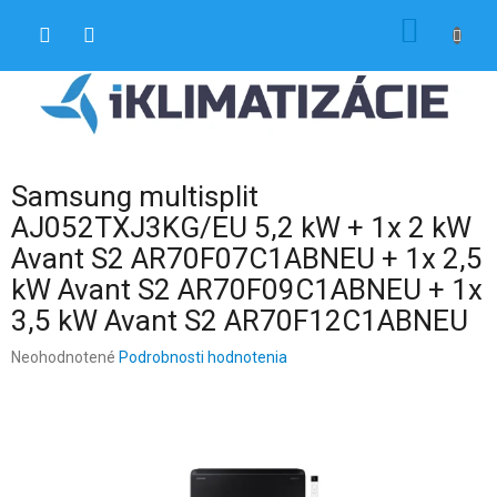
Prejsť
NÁKU
na
obsah
KOŠÍK
Samsung multisplit
AJ052TXJ3KG/EU 5,2 kW + 1x 2 kW
Avant S2 AR70F07C1ABNEU + 1x 2,5
kW Avant S2 AR70F09C1ABNEU + 1x
3,5 kW Avant S2 AR70F12C1ABNEU
Priemerné
Neohodnotené
Podrobnosti hodnotenia
hodnotenie
produktu
je
0,0
z
5