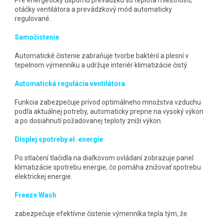
Pre energeticky úspornú prevádzku sú teplota miestnosti,
otáčky ventilátora a prevádzkový mód automaticky
regulované.
Samočistenie
Automatické čistenie zabraňuje tvorbe baktérií a plesní v
tepelnom výmenníku a udržuje interiér klimatizácie čistý.
Automatická regulácia ventilátora
Funkcia zabezpečuje prívod optimálneho množstva vzduchu
podľa aktuálnej potreby, automaticky prepne na vysoký výkon
a po dosiahnutí požadovanej teploty zníži výkon.
Displej spotreby el. energie
Po stlačení tlačidla na diaľkovom ovládaní zobrazuje panel
klimatizácie spotrebu energie, čo pomáha znižovať spotrebu
elektrickej energie.
Freeze Wash
zabezpečuje efektívne čistenie výmenníka tepla tým, že