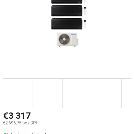
hviezdičiek.
€3 317
€2 696,75 bez DPH
Jednotková