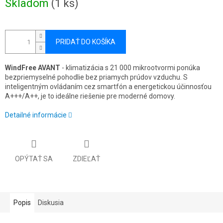
Skladom
(1 ks)
cena:
PRIDAŤ DO KOŠÍKA
WindFree AVANT
- klimatizácia s 21 000 mikrootvormi ponúka
bezpriemyselné pohodlie bez priamych prúdov vzduchu. S
inteligentným ovládaním cez smartfón a energetickou účinnosťou
A+++/A++, je to ideálne riešenie pre moderné domovy.
Detailné informácie
OPÝTAŤ SA
ZDIEĽAŤ
Popis
Diskusia