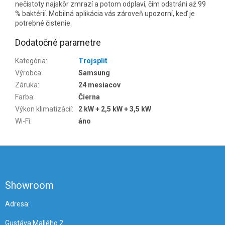
nečistoty najskôr zmrazí a potom odplaví, čím odstráni až 99
% baktérií. Mobilná aplikácia vás zároveň upozorní, keď je
potrebné čistenie.
Dodatočné parametre
Kategória
:
Trojsplit
Výrobca
:
Samsung
Záruka
:
24 mesiacov
Farba
:
Čierna
Výkon klimatizácií
:
2 kW + 2,5 kW + 3,5 kW
Wi-Fi
:
áno
Z
á
p
ä
Showroom
t
i
Adresa:
e
Gustáva Mallého 2