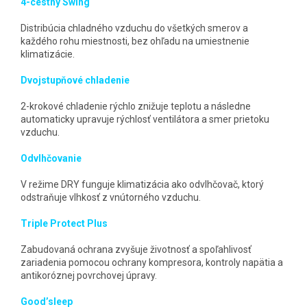
4-cestný Swing
Distribúcia chladného vzduchu do všetkých smerov a
každého rohu miestnosti, bez ohľadu na umiestnenie
klimatizácie.
Dvojstupňové chladenie
2-krokové chladenie rýchlo znižuje teplotu a následne
automaticky upravuje rýchlosť ventilátora a smer prietoku
vzduchu.
Odvlhčovanie
V režime DRY funguje klimatizácia ako odvlhčovač, ktorý
odstraňuje vlhkosť z vnútorného vzduchu.
Triple Protect Plus
Zabudovaná ochrana zvyšuje životnosť a spoľahlivosť
zariadenia pomocou ochrany kompresora, kontroly napätia a
antikoróznej povrchovej úpravy.
Good’sleep