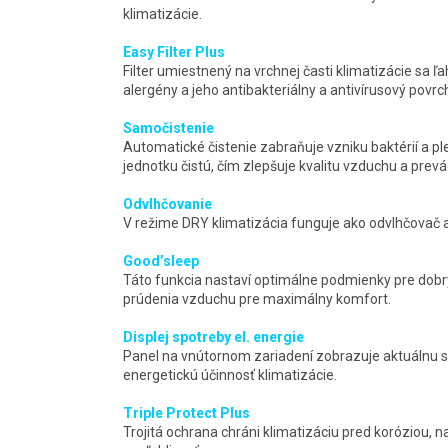
klimatizácie.
Easy Filter Plus
Filter umiestnený na vrchnej časti klimatizácie sa ľ
alergény a jeho antibakteriálny a antivírusový povr
Samočistenie
Automatické čistenie zabraňuje vzniku baktérií a 
jednotku čistú, čím zlepšuje kvalitu vzduchu a prev
Odvlhčovanie
V režime DRY klimatizácia funguje ako odvlhčovač 
Good’sleep
Táto funkcia nastaví optimálne podmienky pre dobrý
prúdenia vzduchu pre maximálny komfort.
Displej spotreby el. energie
Panel na vnútornom zariadení zobrazuje aktuálnu 
energetickú účinnosť klimatizácie.
Triple Protect Plus
Trojitá ochrana chráni klimatizáciu pred koróziou, n