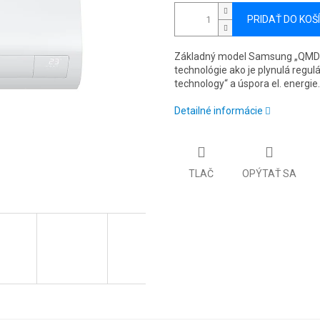
PRIDAŤ DO KOŠ
Základný model Samsung „QMD Lu
technológie ako je plynulá regu
technology“ a úspora el. energie.
Detailné informácie
TLAČ
OPÝTAŤ SA