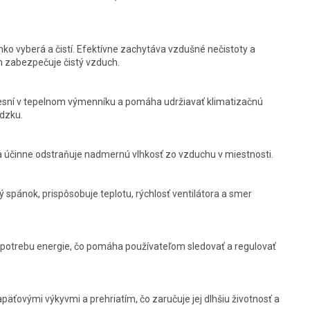
ahko vyberá a čistí. Efektívne zachytáva vzdušné nečistoty a
ch zabezpečuje čistý vzduch.
plesní v tepelnom výmenníku a pomáha udržiavať klimatizačnú
ádzku.
a účinne odstraňuje nadmernú vlhkosť zo vzduchu v miestnosti.
 spánok, prispôsobuje teplotu, rýchlosť ventilátora a smer
spotrebu energie, čo pomáha používateľom sledovať a regulovať
apäťovými výkyvmi a prehriatím, čo zaručuje jej dlhšiu životnosť a