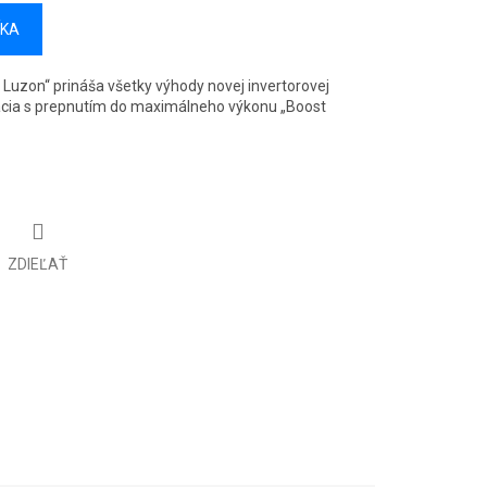
ÍKA
zon“ prináša všetky výhody novej invertorovej
lácia s prepnutím do maximálneho výkonu „Boost
ZDIEĽAŤ