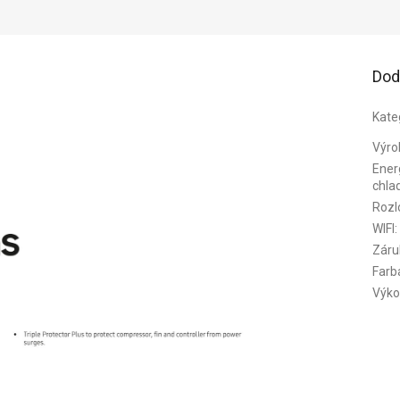
Dod
Kate
Výro
Energ
chla
Rozl
WIFI
:
Záru
Farb
Výko