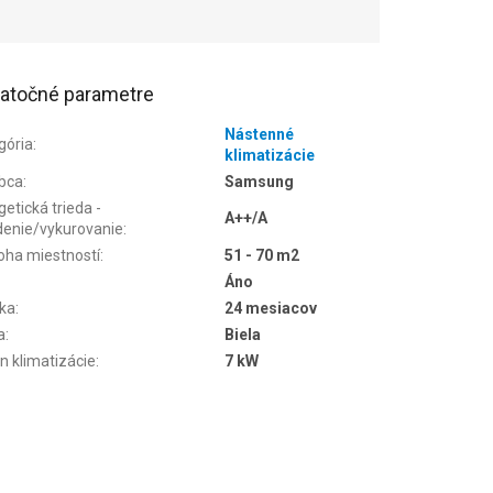
atočné parametre
Nástenné
gória
:
klimatizácie
bca
:
Samsung
etická trieda -
A++/A
denie/vykurovanie
:
oha miestností
:
51 - 70 m2
Áno
ka
:
24 mesiacov
a
:
Biela
n klimatizácie
:
7 kW