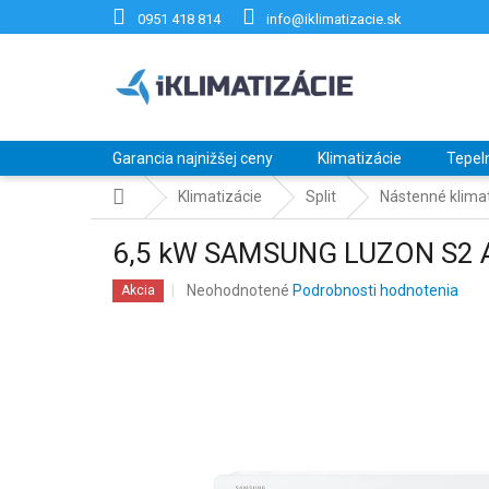
Prejsť
0951 418 814
info@iklimatizacie.sk
na
obsah
Garancia najnižšej ceny
Klimatizácie
Tepel
Domov
Klimatizácie
Split
Nástenné klimat
6,5 kW SAMSUNG LUZON S2
Priemerné
Neohodnotené
Podrobnosti hodnotenia
Akcia
hodnotenie
produktu
je
0,0
z
5
hviezdičiek.