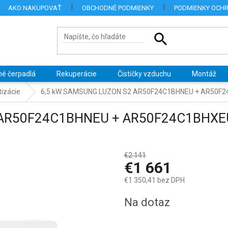
AKO NAKUPOVAŤ
OBCHODNÉ PODMIENKY
PODMIENKY OCH
né čerpadlá
Rekuperácie
Čističky vzduchu
Montáž
izácie
6,5 kW SAMSUNG LUZON S2 AR50F24C1BHNEU + AR50F
 AR50F24C1BHNEU + AR50F24C1BHXE
€2 141
–22 %
€1 661
€1 350,41 bez DPH
Jednotková
Na dotaz
cena: