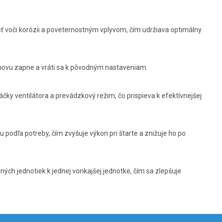
ť voči korózii a poveternostným vplyvom, čím udržiava optimálny
znovu zapne a vráti sa k pôvodným nastaveniam.
áčky ventilátora a prevádzkový režim, čo prispieva k efektívnejšej
podľa potreby, čím zvyšuje výkon pri štarte a znižuje ho po
ých jednotiek k jednej vonkajšej jednotke, čím sa zlepšuje