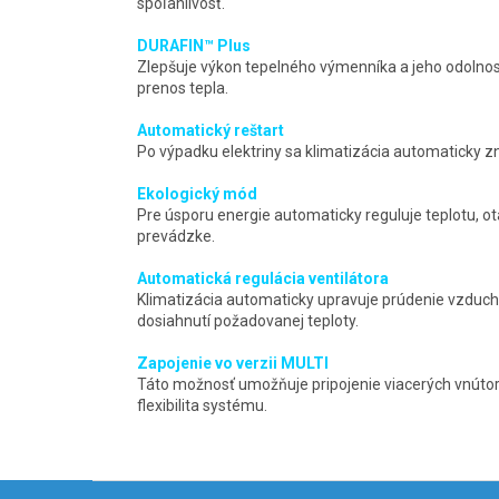
spoľahlivosť.
DURAFIN™ Plus
Zlepšuje výkon tepelného výmenníka a jeho odolnos
prenos tepla.
Automatický reštart
Po výpadku elektriny sa klimatizácia automaticky 
Ekologický mód
Pre úsporu energie automaticky reguluje teplotu, ot
prevádzke.
Automatická regulácia ventilátora
Klimatizácia automaticky upravuje prúdenie vzduchu 
dosiahnutí požadovanej teploty.
Zapojenie vo verzii MULTI
Táto možnosť umožňuje pripojenie viacerých vnútorn
flexibilita systému.
Z