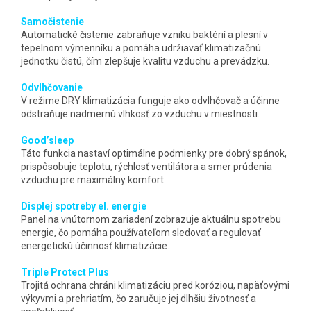
Samočistenie
Automatické čistenie zabraňuje vzniku baktérií a plesní v
tepelnom výmenníku a pomáha udržiavať klimatizačnú
jednotku čistú, čím zlepšuje kvalitu vzduchu a prevádzku.
Odvlhčovanie
V režime DRY klimatizácia funguje ako odvlhčovač a účinne
odstraňuje nadmernú vlhkosť zo vzduchu v miestnosti.
Good’sleep
Táto funkcia nastaví optimálne podmienky pre dobrý spánok,
prispôsobuje teplotu, rýchlosť ventilátora a smer prúdenia
vzduchu pre maximálny komfort.
Displej spotreby el. energie
Panel na vnútornom zariadení zobrazuje aktuálnu spotrebu
energie, čo pomáha používateľom sledovať a regulovať
energetickú účinnosť klimatizácie.
Triple Protect Plus
Trojitá ochrana chráni klimatizáciu pred koróziou, napäťovými
výkyvmi a prehriatím, čo zaručuje jej dlhšiu životnosť a