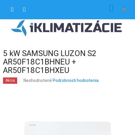
Prejsť
NÁKU
na
obsah
KOŠÍK
5 kW SAMSUNG LUZON S2
AR50F18C1BHNEU +
AR50F18C1BHXEU
Priemerné
Neohodnotené
Podrobnosti hodnotenia
Akcia
hodnotenie
produktu
je
0,0
z
5
hviezdičiek.