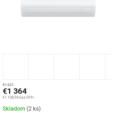
€1 621
–15 %
€1 364
€1 108,94 bez DPH
Jednotková
Skladom
(2 ks)
cena: