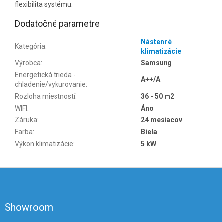
flexibilita systému.
Dodatočné parametre
Nástenné
Kategória
:
klimatizácie
Výrobca
:
Samsung
Energetická trieda -
A++/A
chladenie/vykurovanie
:
Rozloha miestností
:
36 - 50 m2
WIFI
:
Áno
Záruka
:
24 mesiacov
Farba
:
Biela
Výkon klimatizácie
:
5 kW
Z
á
p
ä
Showroom
t