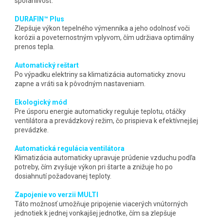
spoľahlivosť.
DURAFIN™ Plus
Zlepšuje výkon tepelného výmenníka a jeho odolnosť voči
korózii a poveternostným vplyvom, čím udržiava optimálny
prenos tepla.
Automatický reštart
Po výpadku elektriny sa klimatizácia automaticky znovu
zapne a vráti sa k pôvodným nastaveniam.
Ekologický mód
Pre úsporu energie automaticky reguluje teplotu, otáčky
ventilátora a prevádzkový režim, čo prispieva k efektívnejšej
prevádzke.
Automatická regulácia ventilátora
Klimatizácia automaticky upravuje prúdenie vzduchu podľa
potreby, čím zvyšuje výkon pri štarte a znižuje ho po
dosiahnutí požadovanej teploty.
Zapojenie vo verzii MULTI
Táto možnosť umožňuje pripojenie viacerých vnútorných
jednotiek k jednej vonkajšej jednotke, čím sa zlepšuje