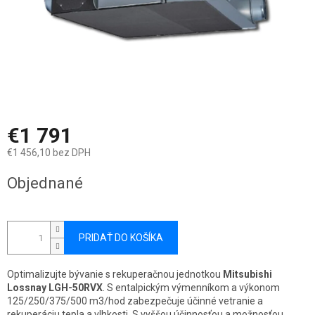
€1 791
€1 456,10 bez DPH
Jednotková
Objednané
cena:
PRIDAŤ DO KOŠÍKA
Optimalizujte bývanie s rekuperačnou jednotkou
Mitsubishi
Lossnay LGH-50RVX
. S entalpickým výmenníkom a výkonom
125/250/375/500 m3/hod zabezpečuje účinné vetranie a
rekuperáciu tepla a vlhkosti. S vyššou účinnosťou a možnosťou