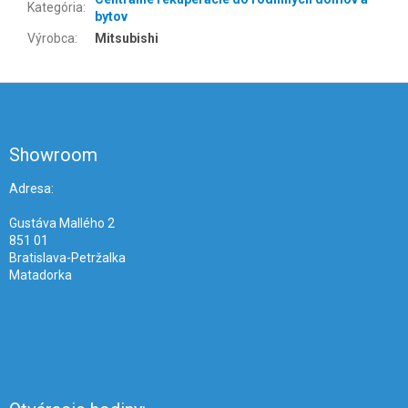
Kategória
:
bytov
Výrobca
:
Mitsubishi
Z
á
p
ä
Showroom
t
i
Adresa:
e
Gustáva Mallého 2
851 01
Bratislava-Petržalka
Matadorka