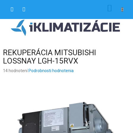
Prejsť
NÁKU
na
obsah
KOŠÍK
REKUPERÁCIA MITSUBISHI
LOSSNAY LGH-15RVX
Priemerné
14 hodnotení
Podrobnosti hodnotenia
hodnotenie
produktu
je
4,4
z
5
hviezdičiek.