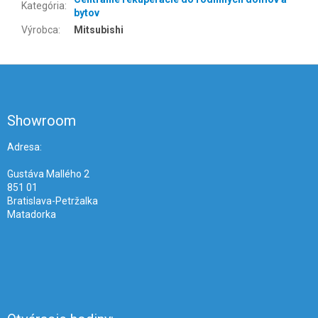
Kategória
:
bytov
Výrobca
:
Mitsubishi
Z
á
p
ä
Showroom
t
i
Adresa:
e
Gustáva Mallého 2
851 01
Bratislava-Petržalka
Matadorka