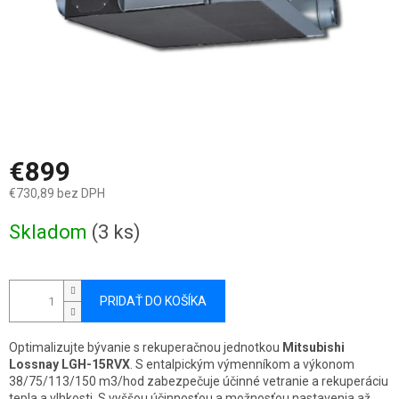
€899
€730,89 bez DPH
Jednotková
Skladom
(3 ks)
cena:
PRIDAŤ DO KOŠÍKA
Optimalizujte bývanie s rekuperačnou jednotkou
Mitsubishi
Lossnay LGH-15RVX
. S entalpickým výmenníkom a výkonom
38/75/113/150 m3/hod zabezpečuje účinné vetranie a rekuperáciu
tepla a vlhkosti. S vyššou účinnosťou a možnosťou nastavenia až