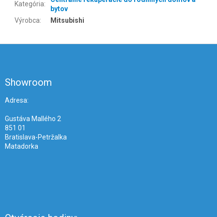
Kategória
:
bytov
Výrobca
:
Mitsubishi
Z
á
p
ä
Showroom
t
i
Adresa:
e
Gustáva Mallého 2
851 01
Bratislava-Petržalka
Matadorka