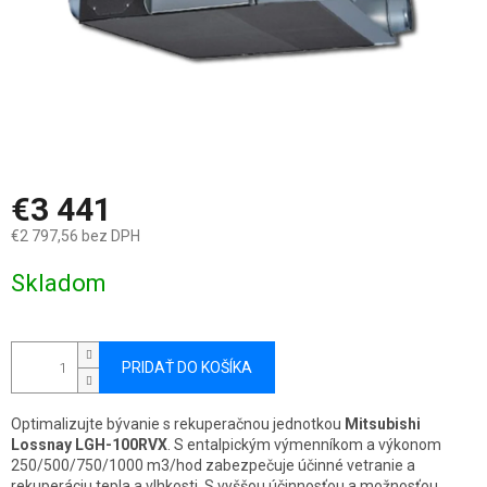
€3 441
€2 797,56 bez DPH
Jednotková
Skladom
cena:
PRIDAŤ DO KOŠÍKA
Optimalizujte bývanie s rekuperačnou jednotkou
Mitsubishi
Lossnay LGH-100RVX
. S entalpickým výmenníkom a výkonom
250/500/750/1000 m3/hod zabezpečuje účinné vetranie a
rekuperáciu tepla a vlhkosti. S vyššou účinnosťou a možnosťou