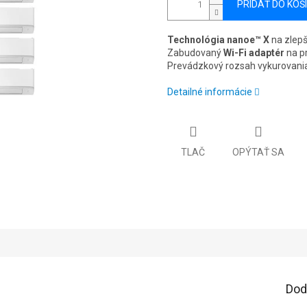
PRIDAŤ DO KOŠ
Technológia nanoe™ X
na zlepš
Zabudovaný
Wi-Fi adaptér
na pr
Prevádzkový rozsah vykurovani
Detailné informácie
TLAČ
OPÝTAŤ SA
Dod