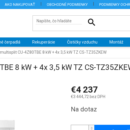
AKO NAKUPOVAŤ
OBCHODNÉ PODMIENKY
PODMIENKY OCH
né čerpadlá
Rekuperácie
Čističky vzduchu
Montáž
 multisplit CU-4Z80TBE 8 kW + 4x 3,5 kW TZ CS-TZ35ZKEW
80TBE 8 kW + 4x 3,5 kW TZ CS-TZ35ZK
€4 237
€3 444,72 bez DPH
Jednotková
Na dotaz
cena: