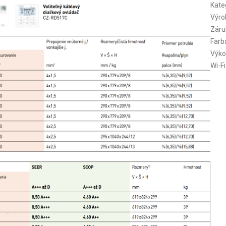
Kate
Výro
Záru
Farb
Výko
Wi-Fi