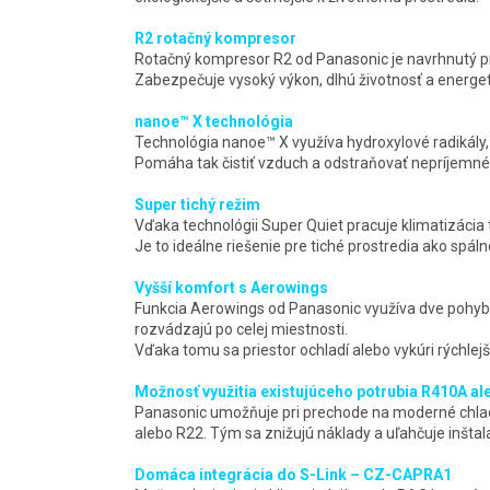
R2 rotačný kompresor
Rotačný kompresor R2 od Panasonic je navrhnutý p
Zabezpečuje vysoký výkon, dlhú životnosť a energet
nanoe™ X technológia
Technológia nanoe™ X využíva hydroxylové radikály, k
Pomáha tak čistiť vzduch a odstraňovať nepríjemné
Super tichý režim
Vďaka technológii Super Quiet pracuje klimatizácia t
Je to ideálne riešenie pre tiché prostredia ako spál
Vyšší komfort s Aerowings
Funkcia Aerowings od Panasonic využíva dve pohybl
rozvádzajú po celej miestnosti.
Vďaka tomu sa priestor ochladí alebo vykúri rýchlej
Možnosť využitia existujúceho potrubia R410A al
Panasonic umožňuje pri prechode na moderné chladi
alebo R22. Tým sa znižujú náklady a uľahčuje inštalá
Domáca integrácia do S-Link – CZ-CAPRA1