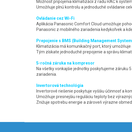
Možnosť pripojenia klimatizácií z radu RAC k systém
Umožňuje plnú kontrolu a jednoduché ovládanie ce
Ovládanie cez Wi-Fi
Aplikácia Panasonic Comfort Cloud umožňuje pohod
Panasonic z mobilného zariadenia kedykoľvek a kd
Prepojenie s BMS (Building Management System
Klimatizácia má komunikačný port, ktorý umožňuje
Tým získate jednoduché prepojenie a správu klimat
5-ročná záruka na kompresor
Na všetky vonkajšie jednotky poskytujeme záruku 5 
zariadenia.
Invertorová technológia
Invertorové riešenie poskytuje vyššiu účinnosť a ko
Umožňuje presnejšiu reguláciu teploty bez výraznýc
Znižuje spotrebu energie a zároveň výrazne obmedz
Z
á