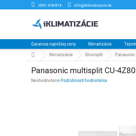
Prejsť
0951 418 814
info@iklimatizacie.sk
na
obsah
Garancia najnižšej ceny
Klimatizácie
Tepel
Domov
Klimatizácie
Štvorsplit
Panasonic
Panasonic multisplit CU-4Z
Priemerné
Neohodnotené
Podrobnosti hodnotenia
hodnotenie
produktu
je
0,0
z
5
hviezdičiek.