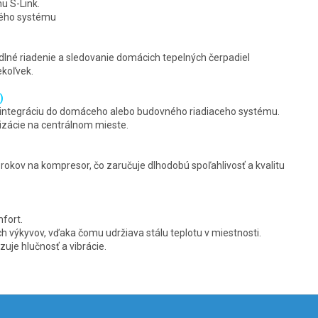
u S-Link.
lého systému
lné riadenie a sledovanie domácich tepelných čerpadiel
ekoľvek.
)
 integráciu do domáceho alebo budovného riadiaceho systému.
izácie na centrálnom mieste.
rokov na kompresor, čo zaručuje dlhodobú spoľahlivosť a kvalitu
mfort.
h výkyvov, vďaka čomu udržiava stálu teplotu v miestnosti.
uje hlučnosť a vibrácie.