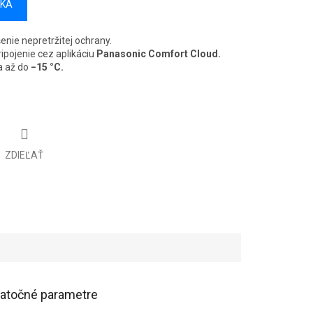
ÍKA
enie nepretržitej ochrany.
ipojenie cez aplikáciu
Panasonic Comfort Cloud.
a až do
−15 °C.
ZDIEĽAŤ
atočné parametre