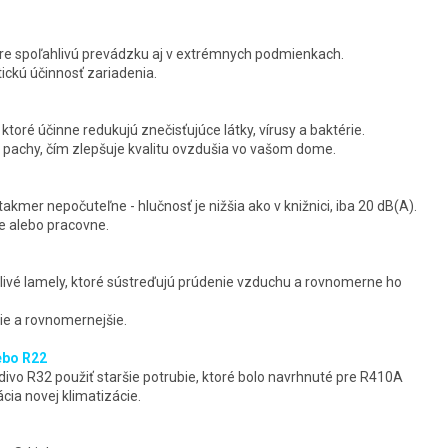
re spoľahlivú prevádzku aj v extrémnych podmienkach.
ickú účinnosť zariadenia.
toré účinne redukujú znečisťujúce látky, vírusy a baktérie.
 pachy, čím zlepšuje kvalitu ovzdušia vo vašom dome.
akmer nepočuteľne - hlučnosť je nižšia ako v knižnici, iba 20 dB(A).
ne alebo pracovne.
ivé lamely, ktoré sústreďujú prúdenie vzduchu a rovnomerne ho
šie a rovnomernejšie.
ebo R22
vo R32 použiť staršie potrubie, ktoré bolo navrhnuté pre R410A
cia novej klimatizácie.